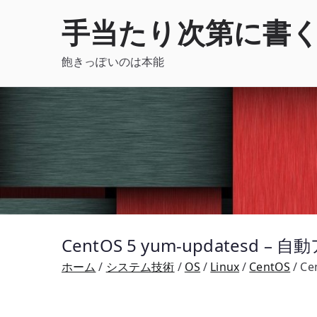
内
手当たり次第に書
容
を
飽きっぽいのは本能
ス
キ
ッ
プ
CentOS 5 yum-updatesd
ホーム
システム技術
OS
Linux
CentOS
Ce