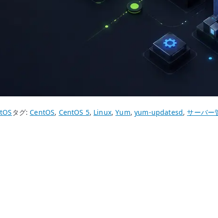
tOS
タグ:
CentOS
,
CentOS 5
,
Linux
,
Yum
,
yum-updatesd
,
サーバー