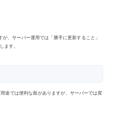
プ
デ
ー
ト
を
すが、サーバー運用では「勝手に更新すること」
ど
します。
う
扱
う
か
へ
の
プ用途では便利な面がありますが、サーバーでは変