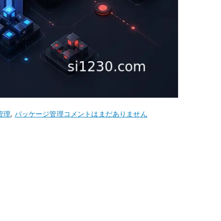
CentOS
管理
,
パッケージ管理
コメントはまだありません
5
yum-
updatesd
–
自
動
ア
ッ