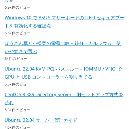
6.9k件のビュー
Windows 10 で ASUS マザーボードの UEFI セキュアブー
トを有効化する確認点
6.5k件のビュー
ほうれん草と小松菜の栄養比較 – 鉄分・カルシウム・使
いやすさで選ぶ
6k件のビュー
Ubuntu 22.04 KVM PCI パススルー – IOMMU / VFIO で
GPU と USB コントローラーを割り当てる
5.5k件のビュー
CentOS 8 389 Directory Server – 旧セットアップ方式を
読む
5.3k件のビュー
Ubuntu 22.04 サーバー管理ガイド
4.6k件のビュー