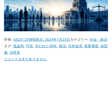
作者:
si62512548
投稿日:
2024年1月23日
カテゴリー:
社会・政治
タグ:
低金利
,
円安
,
失われた30年
,
政治
,
日本経済
,
産業構造
,
経団
連
,
自民党
日
コメントはまだありません
本
の
失
わ
れ
た
30
年