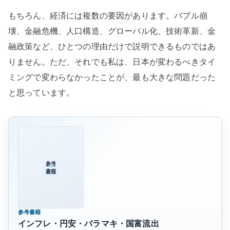
け
もちろん、経済には複数の要因があります。バブル崩
た
壊、金融危機、人口構造、グローバル化、技術革新、金
政
融政策など、ひとつの理由だけで説明できるものではあ
治
と
りません。ただ、それでも私は、日本が変わるべきタイ
産
ミングで変わらなかったことが、最も大きな問題だった
業
と思っています。
構
造
へ
の
参考
書籍
参考書籍
インフレ・円安・バラマキ・国富流出