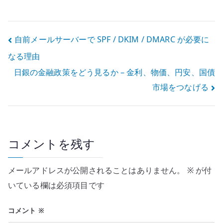
責任の弱さにあ
る
投
自前メールサーバーで SPF / DKIM / DMARC が必要に
なる理由
稿
日銀の金融政策をどう見るか – 金利、物価、円安、国債
ナ
市場をつなげる
ビ
ゲ
ー
コメントを残す
シ
メールアドレスが公開されることはありません。
※
が付
ョ
いている欄は必須項目です
ン
コメント
※