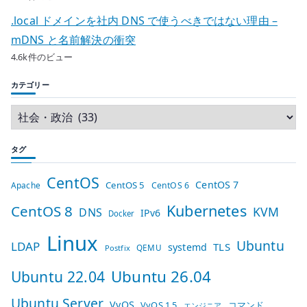
.local ドメインを社内 DNS で使うべきではない理由 –
mDNS と名前解決の衝突
4.6k件のビュー
カテゴリー
タグ
CentOS
CentOS 7
CentOS 5
Apache
CentOS 6
Kubernetes
CentOS 8
KVM
DNS
IPv6
Docker
Linux
Ubuntu
LDAP
TLS
systemd
QEMU
Postfix
Ubuntu 26.04
Ubuntu 22.04
Ubuntu Server
VyOS
VyOS 1.5
コマンド
エンジニア