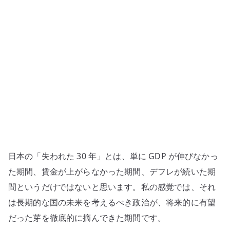
と
は
何
だ
っ
た
の
か
–
未
来
日本の「失われた 30 年」とは、単に GDP が伸びなかっ
の
芽
た期間、賃金が上がらなかった期間、デフレが続いた期
を
間というだけではないと思います。私の感覚では、それ
摘
は長期的な国の未来を考えるべき政治が、将来的に有望
み
だった芽を徹底的に摘んできた期間です。
続