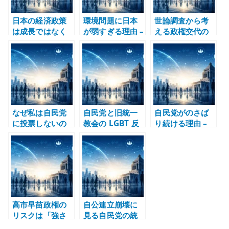
日本の経済政策
環境問題に日本
世論調査から考
は成長ではなく
が弱すぎる理由 –
える政権交代の
延命治療 – 産業
意識ではなく制
難しさ – 自民党
構造を変えない
度、電源、産業
不信が野党支持
政策の限界
構造の問題とし
に直結しない理
て考える
由
なぜ私は自民党
自民党と旧統一
自民党がのさば
に投票しないの
教会の LGBT 反
り続ける理由 –
か – 政策以前に
対が気持ち悪い
政治家だけでな
政治文化を支持
理由 – 個人の自
く有権者にも責
できない
由を政治が縛る
任がある
ことへの違和感
高市早苗政権の
自公連立崩壊に
リスクは「強さ
見る自民党の統
の演出」と説明
治能力の劣化