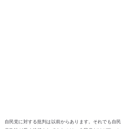
支
配
と
国
民
の
沈
黙
–
政
治
責
任
を
曖
昧
自民党に対する批判は以前からあります。それでも自民
に