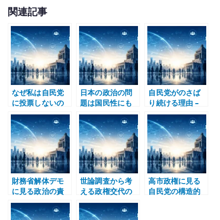
w
有
関連記事
it
te
r
なぜ私は自民党
日本の政治の問
自民党がのさば
に投票しないの
題は国民性にも
り続ける理由 –
か – 政策以前に
ある – 政治家だ
政治家だけでな
政治文化を支持
けを責めても変
く有権者にも責
できない
わらない理由
任がある
財務省解体デモ
世論調査から考
高市政権に見る
に見る政治の責
える政権交代の
自民党の構造的
任転嫁 – 消費
難しさ – 自民党
欠陥 – 説明責
税、社会保険
不信が野党支持
任・経済政策・