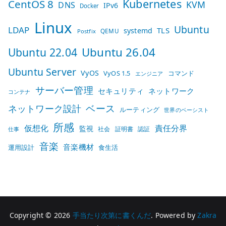
Kubernetes
CentOS 8
KVM
DNS
IPv6
Docker
Linux
Ubuntu
LDAP
TLS
systemd
QEMU
Postfix
Ubuntu 26.04
Ubuntu 22.04
Ubuntu Server
VyOS
VyOS 1.5
コマンド
エンジニア
サーバー管理
セキュリティ
ネットワーク
コンテナ
ベース
ネットワーク設計
ルーティング
世界のベーシスト
所感
仮想化
責任分界
監視
社会
証明書
認証
仕事
音楽
音楽機材
運用設計
食生活
Copyright © 2026
手当たり次第に書くんだ
. Powered by
Zakra