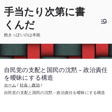
内
手当たり次第に書
容
を
くんだ
ス
キ
飽きっぽいのは本能
ッ
プ
自民党の支配と国民の沈黙 – 政治責任
を曖昧にする構造
ホーム
社会・政治
自民党の支配と国民の沈黙 – 政治責任を曖昧にする構造