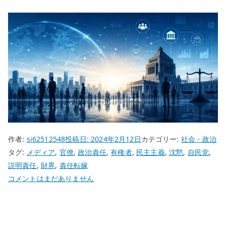
作者:
si62512548
投稿日:
2024年2月12日
カテゴリー:
社会・政治
タグ:
メディア
,
官僚
,
政治責任
,
有権者
,
民主主義
,
沈黙
,
自民党
,
説明責任
,
財界
,
責任転嫁
自
コメントはまだありません
民
党
の