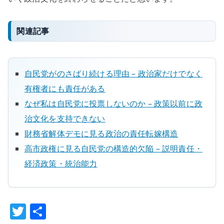
関連記事
自民党がのさばり続ける理由 – 政治家だけでなく
有権者にも責任がある
なぜ私は自民党に投票しないのか – 政策以前に政
治文化を支持できない
財務省解体デモに見る政治の責任転嫁構造
高市政権に見る自民党の構造的欠陥 – 説明責任・
経済政策・統治能力
T
共