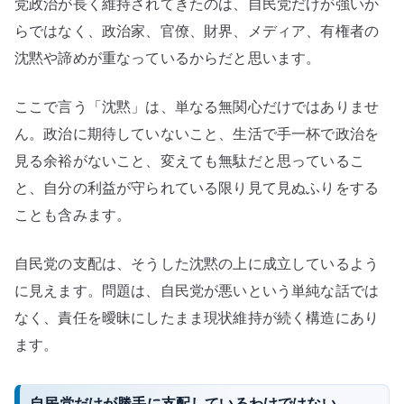
す
党政治が長く維持されてきたのは、自民党だけが強いか
る
らではなく、政治家、官僚、財界、メディア、有権者の
構
沈黙や諦めが重なっているからだと思います。
造
へ
ここで言う「沈黙」は、単なる無関心だけではありませ
の
ん。政治に期待していないこと、生活で手一杯で政治を
見る余裕がないこと、変えても無駄だと思っているこ
と、自分の利益が守られている限り見て見ぬふりをする
ことも含みます。
自民党の支配は、そうした沈黙の上に成立しているよう
に見えます。問題は、自民党が悪いという単純な話では
なく、責任を曖昧にしたまま現状維持が続く構造にあり
ます。
自民党だけが勝手に支配しているわけではない