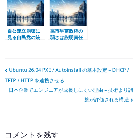
料、国会の責任
に直結しない理
統治能力
由
自公連立崩壊に
高市早苗政権の
見る自民党の統
弱さは説明責任
治能力の劣化
に現れる – 中傷
動画疑惑と選挙
の公正
投
Ubuntu 26.04 PXE / Autoinstall の基本設定 – DHCP /
TFTP / HTTP を連携させる
稿
日本企業でエンジニアが成長しにくい理由 – 技術より調
ナ
整が評価される構造
ビ
ゲ
ー
コメントを残す