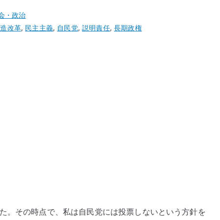
会・政治
構造改革
,
民主主義
,
自民党
,
説明責任
,
長期政権
票しました。その時点で、私は自民党には投票しないという方針を