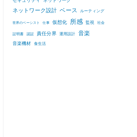
セキュリティ
ネットワーク
ベース
ネットワーク設計
ルーティング
所感
仮想化
監視
社会
世界のベーシスト
仕事
音楽
責任分界
運用設計
証明書
認証
音楽機材
食生活