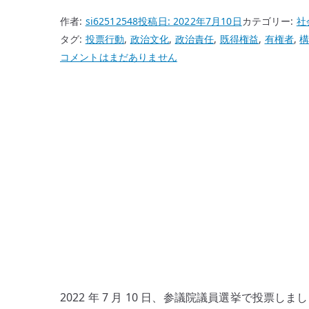
作者:
si62512548
投稿日:
2022年7月10日
カテゴリー:
社
タグ:
投票行動
,
政治文化
,
政治責任
,
既得権益
,
有権者
,
な
コメントはまだありません
ぜ
私
は
自
民
党
に
投
票
し
な
い
の
2022 年 7 月 10 日、参議院議員選挙で投
か