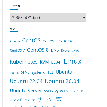
カテゴリー
タグ
CentOS
CentOS 5
Apache
CentOS 6
CentOS 8
DNS
CentOS 7
IPv6
Docker
Linux
Kubernetes
KVM
LDAP
Ubuntu
TLS
systemd
QEMU
Postfix
Ubuntu 26.04
Ubuntu 22.04
Ubuntu Server
VyOS
VyOS 1.5
エンジニア
サーバー管理
コマンド
コンテナ