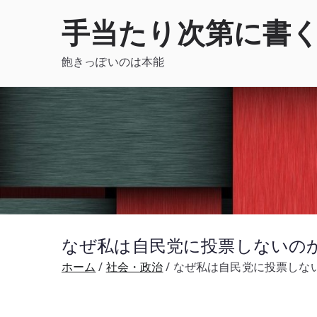
内
手当たり次第に書
容
を
飽きっぽいのは本能
ス
キ
ッ
プ
なぜ私は自民党に投票しないのか
ホーム
社会・政治
なぜ私は自民党に投票しない