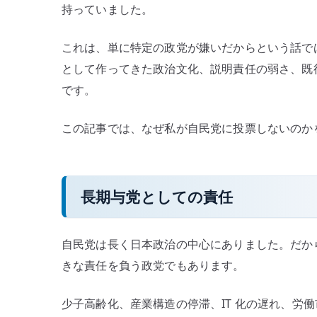
持っていました。
–
政
これは、単に特定の政党が嫌いだからという話で
策
として作ってきた政治文化、説明責任の弱さ、既
以
です。
前
に
政
この記事では、なぜ私が自民党に投票しないのか
治
文
化
長期与党としての責任
を
支
持
自民党は長く日本政治の中心にありました。だか
で
きな責任を負う政党でもあります。
き
な
少子高齢化、産業構造の停滞、IT 化の遅れ、労
い