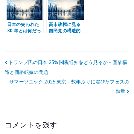
て考える
る
日本の失われた
高市政権に見る
30 年とは何だっ
自民党の構造的
たのか – 未来の
欠陥 – 説明責
芽を摘み続けた
任・経済政策・
政治と産業構造
統治能力
投
トランプ氏の日本 25% 関税通知をどう見るか – 産業構
造と価格転嫁の問題
稿
サマーソニック 2025 東京 – 数年ぶりに浴びたフェスの
ナ
熱量
ビ
ゲ
ー
コメントを残す