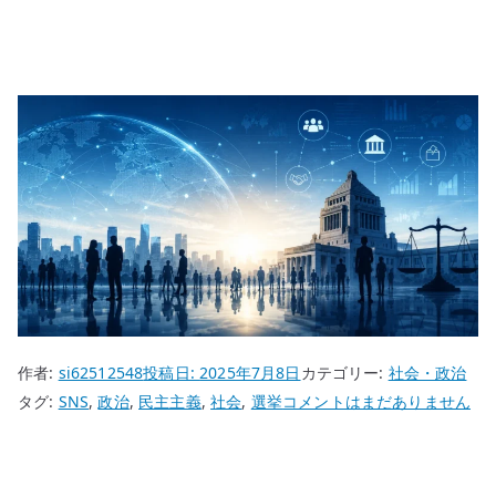
作者:
si62512548
投稿日:
2025年7月8日
カテゴリー:
社会・政治
民
タグ:
SNS
,
政治
,
民主主義
,
社会
,
選挙
コメントはまだありません
主
主
義