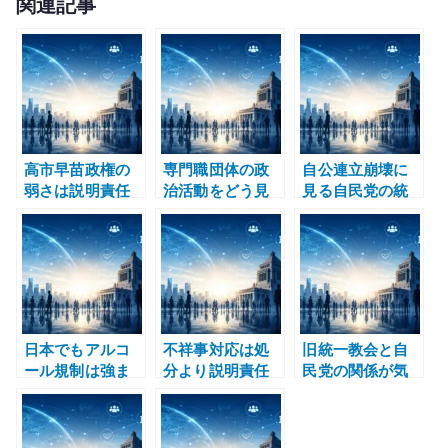
関連記事
it
te
r
高市早苗政権の
専門職団体の政
自公連立崩壊に
弱さは説明責任
治活動をどう見
見る自民党の統
に現れる – 中傷
るか – 日本医師
治能力の劣化
動画疑惑と選挙
会、日弁連、経
の公正
団連から考える
日本でもアルコ
不祥事対応は処
旧統一教会と自
ール規制は強ま
分より説明責任
民党の関係が気
るのか – 酒の文
で見る – 調査、
持ち悪い理由 –
化と責任を考え
補償、再発防
政治と宗教団体
る
止、統治を分け
の距離感を考え