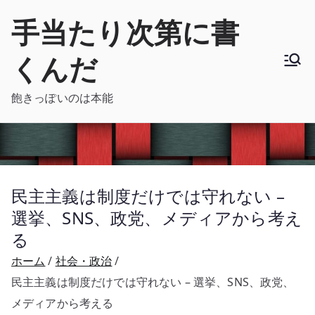
内
手当たり次第に書
容
を
くんだ
ス
キ
飽きっぽいのは本能
ッ
プ
民主主義は制度だけでは守れない –
選挙、SNS、政党、メディアから考え
る
ホーム
社会・政治
民主主義は制度だけでは守れない – 選挙、SNS、政党、
メディアから考える