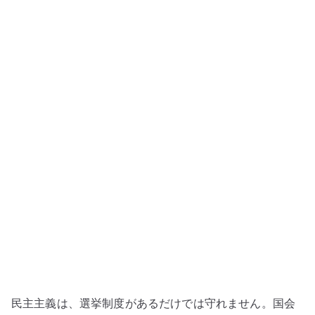
は
制
度
だ
け
で
は
守
れ
な
い
–
選
挙、
SNS、
政
民主主義は、選挙制度があるだけでは守れません。国会
党、