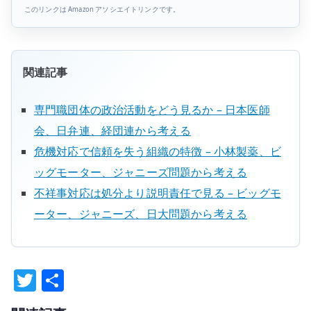
このリンクは Amazon アソシエイトリンクです。
関連記事
専門職団体の政治活動をどう見るか – 日本医師
会、日弁連、経団連から考える
危機対応で信頼を失う組織の特徴 – 小林製薬、ビ
ッグモーター、ジャニーズ問題から考える
不祥事対応は処分より説明責任で見る – ビッグモ
ーター、ジャニーズ、日大問題から考える
T
共
w
有