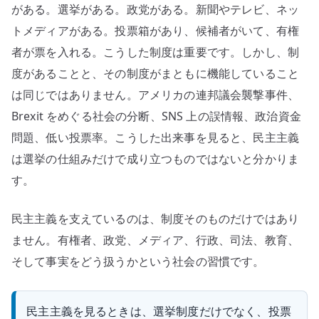
がある。選挙がある。政党がある。新聞やテレビ、ネッ
メ
デ
トメディアがある。投票箱があり、候補者がいて、有権
ィ
者が票を入れる。こうした制度は重要です。しかし、制
ア
度があることと、その制度がまともに機能していること
か
は同じではありません。アメリカの連邦議会襲撃事件、
ら
Brexit をめぐる社会の分断、SNS 上の誤情報、政治資金
考
問題、低い投票率。こうした出来事を見ると、民主主義
え
る
は選挙の仕組みだけで成り立つものではないと分かりま
へ
す。
の
民主主義を支えているのは、制度そのものだけではあり
ません。有権者、政党、メディア、行政、司法、教育、
そして事実をどう扱うかという社会の習慣です。
民主主義を見るときは、選挙制度だけでなく、投票