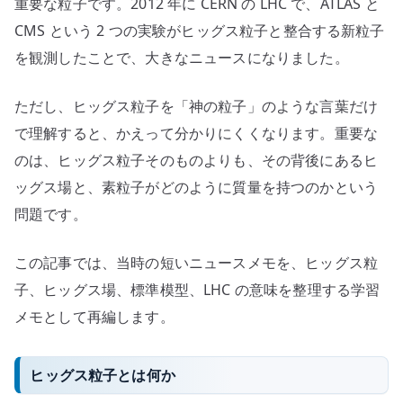
を
重要な粒子です。2012 年に CERN の LHC で、ATLAS と
考
CMS という 2 つの実験がヒッグス粒子と整合する新粒子
え
を観測したことで、大きなニュースになりました。
る
へ
ただし、ヒッグス粒子を「神の粒子」のような言葉だけ
の
で理解すると、かえって分かりにくくなります。重要な
のは、ヒッグス粒子そのものよりも、その背後にあるヒ
ッグス場と、素粒子がどのように質量を持つのかという
問題です。
この記事では、当時の短いニュースメモを、ヒッグス粒
子、ヒッグス場、標準模型、LHC の意味を整理する学習
メモとして再編します。
ヒッグス粒子とは何か