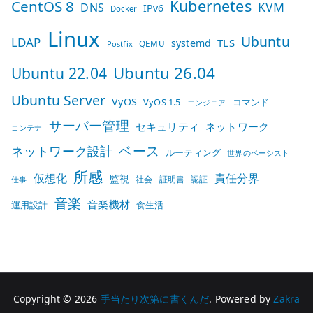
Kubernetes
CentOS 8
KVM
DNS
IPv6
Docker
Linux
Ubuntu
LDAP
TLS
systemd
QEMU
Postfix
Ubuntu 26.04
Ubuntu 22.04
Ubuntu Server
VyOS
VyOS 1.5
コマンド
エンジニア
サーバー管理
セキュリティ
ネットワーク
コンテナ
ベース
ネットワーク設計
ルーティング
世界のベーシスト
所感
仮想化
責任分界
監視
社会
証明書
認証
仕事
音楽
音楽機材
運用設計
食生活
Copyright © 2026
手当たり次第に書くんだ
. Powered by
Zakra