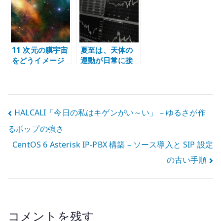
身体性を考える
チ・ビッグチル
11 次元の膜宇宙
夏至は、天体の
をどうイメージ
運動が日常に接
するか
続される日 – 昼
の長さと季節の
構造
投
HALCALI「今日の私はキゲンがい～い」 – ゆるさが作
るポップの強さ
稿
CentOS 6 Asterisk IP-PBX 構築 – ソース導入と SIP 設定
ナ
の古い手順
ビ
ゲ
ー
コメントを残す