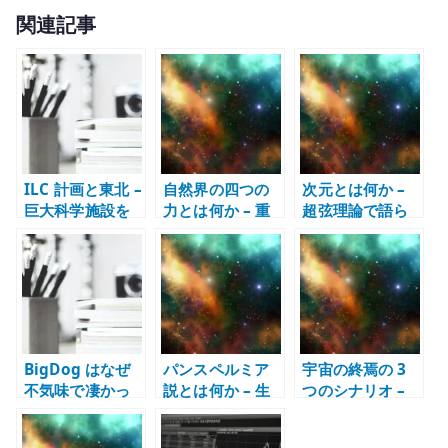
w
有
関連記事
it
te
r
ILC 計画と東北 –
自然界の四つの
次元とは何か –
巨大科学施設を
力とは何か – 重
超弦理論で語ら
地域政策として
力、電磁気力、
れる余剰次元を
考える
強い力、弱い力
どう考えるか
を整理する
BigDog はなぜ
パンスペルミア
宇宙の終焉の 3
不気味で凄かっ
説とは何か – 生
つのシナリオ –
たのか – 歩行ロ
命は宇宙から来
ビッグリップ・
ボット、制御、
たのかを考える
ビッグクラン