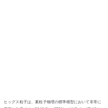
粒
子
と
は
何
か
–
質
量
の
起
源
と
標
準
模
ヒッグス粒子は、素粒子物理の標準模型において非常に
型