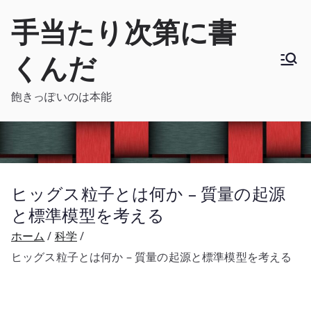
内
手当たり次第に書
容
を
くんだ
ス
キ
飽きっぽいのは本能
ッ
プ
ヒッグス粒子とは何か – 質量の起源
と標準模型を考える
ホーム
科学
ヒッグス粒子とは何か – 質量の起源と標準模型を考える