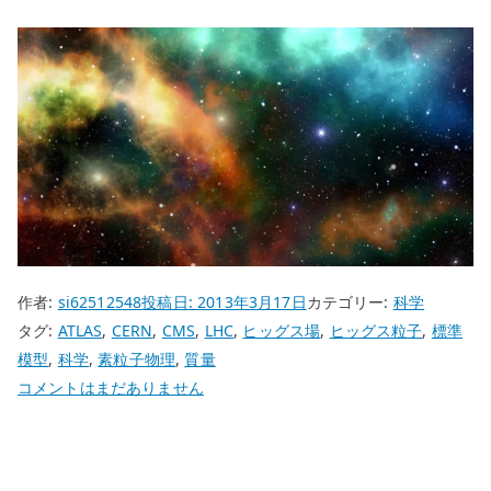
作者:
si62512548
投稿日:
2013年3月17日
カテゴリー:
科学
タグ:
ATLAS
,
CERN
,
CMS
,
LHC
,
ヒッグス場
,
ヒッグス粒子
,
標準
模型
,
科学
,
素粒子物理
,
質量
ヒ
コメントはまだありません
ッ
グ
ス