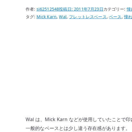
作者:
si62512548
投稿日:
2011年7月23日
カテゴリー:
憧
タグ:
Mick Karn
,
Wal
,
フレットレスベース
,
ベース
,
憧
Wal は、Mick Karn などが使用していたこ
一般的なベースとは少し違う存在感があります。