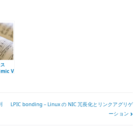
ース
imic V
lin の
になっ
デル
別
LPIC bonding – Linux の NIC 冗長化とリンクアグリゲ
ーション