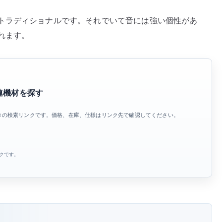
ス
トラディショナルです。それでいて音には強い個性があ
か
れます。
ら
感
じ
る
個
関連機材を探す
性
へ
きの検索リンクです。価格、在庫、仕様はリンク先で確認してください。
の
ンクです。