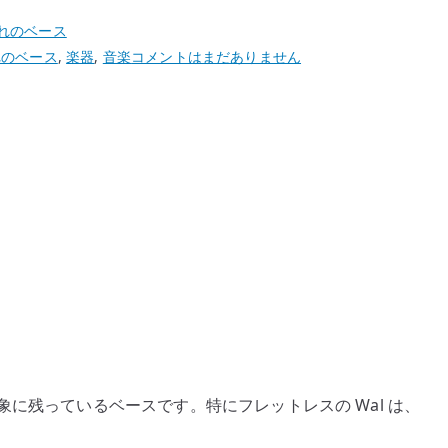
れのベース
憧
れのベース
,
楽器
,
音楽
コメントはまだありません
れ
の
ベ
ー
ス
Wal
–
Mick
Karn
の
フ
レ
ッ
とで印象に残っているベースです。特にフレットレスの Wal は、
ト
レ