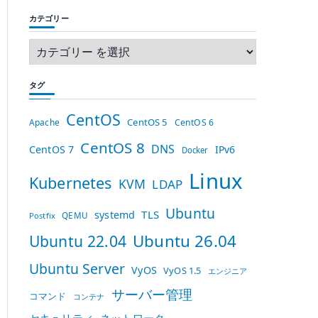
カテゴリー
タグ
CentOS
CentOS 5
Apache
CentOS 6
CentOS 8
DNS
CentOS 7
IPv6
Docker
Linux
Kubernetes
KVM
LDAP
Ubuntu
TLS
systemd
QEMU
Postfix
Ubuntu 26.04
Ubuntu 22.04
Ubuntu Server
VyOS
VyOS 1.5
エンジニア
サーバー管理
コマンド
コンテナ