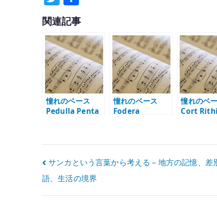
w
有
関連記事
it
te
r
憧れのベース
憧れのベース
憧れのベ
Pedulla Penta
Fodera
Cort Rith
Buzz – Mark
Monarch –
– Jeff Ber
Egan の音から気
Victor Wooten
音から気
になったフレッ
の象徴的なハイ
た 5 弦モ
トレス
エンドベース
投
サンカという言葉から考える – 地方の記憶、差
語、生活の境界
稿
ナ