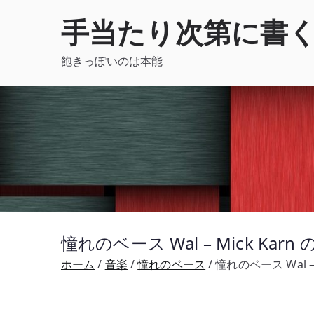
内
手当たり次第に書
容
を
飽きっぽいのは本能
ス
キ
ッ
プ
憧れのベース Wal – Mick K
ホーム
音楽
憧れのベース
憧れのベース Wal 