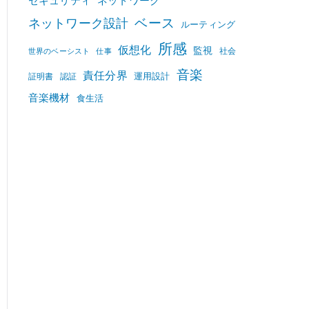
セキュリティ
ネットワーク
ベース
ネットワーク設計
ルーティング
所感
仮想化
監視
社会
世界のベーシスト
仕事
音楽
責任分界
運用設計
証明書
認証
音楽機材
食生活