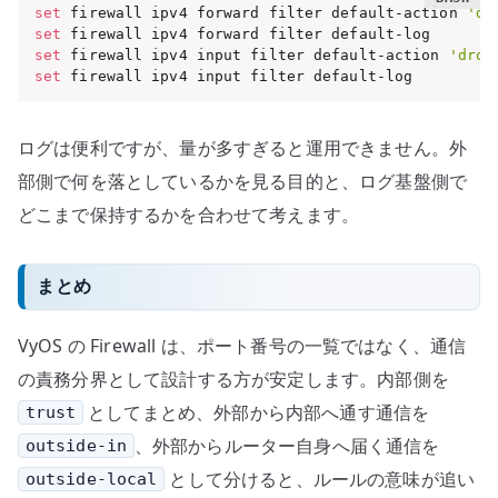
set
 firewall ipv4 forward filter default-action 
'dr
set
set
 firewall ipv4 input filter default-action 
'drop
set
 firewall ipv4 input filter default-log
ログは便利ですが、量が多すぎると運用できません。外
部側で何を落としているかを見る目的と、ログ基盤側で
どこまで保持するかを合わせて考えます。
まとめ
VyOS の Firewall は、ポート番号の一覧ではなく、通信
の責務分界として設計する方が安定します。内部側を
としてまとめ、外部から内部へ通す通信を
trust
、外部からルーター自身へ届く通信を
outside-in
として分けると、ルールの意味が追い
outside-local