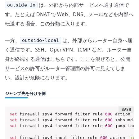
は、外部から内部サービスへ通す通信で
outside-in
す。たとえば DNAT で Web、DNS、メールなどを内部へ
転送する場合、この分類に入ります。
一方、
は、外部からルーター自身へ届
outside-local
く通信です。SSH、OpenVPN、ICMP など、ルーター自
身が終端する通信はこちらです。ここを混ぜると、公開
サービスの許可がルーター管理面の許可に見えてしま
い、設計が危険になります。
ジャンプ先を分ける例
set
 firewall ipv4 forward filter rule 
600
 action 
'j
set
 firewall ipv4 forward filter rule 
600
 inbound-i
set
 firewall ipv4 forward filter rule 
600
 jump-targ
set
 firewall ipv4 input filter rule 
600
 action 
'jum