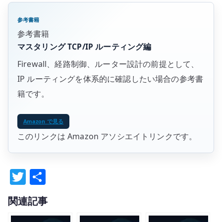
参考書籍
参考書籍
マスタリング TCP/IP ルーティング編
Firewall、経路制御、ルーター設計の前提として、
IP ルーティングを体系的に確認したい場合の参考書
籍です。
Amazon で見る
このリンクは Amazon アソシエイトリンクです。
T
共
w
有
関連記事
it