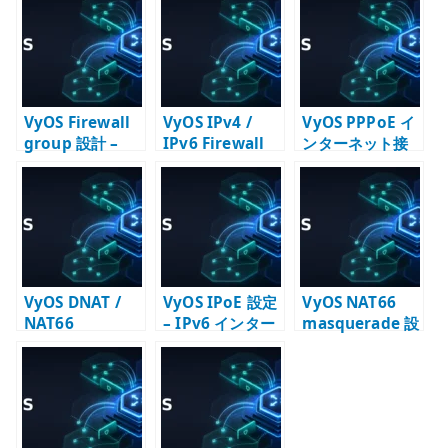
te
r
VyOS Firewall
VyOS IPv4 /
VyOS PPPoE イ
group 設計 –
IPv6 Firewall
ンターネット接
address-group
設定 – input /
続設定 –
/ port-group /
forward の責務
Firewall / NAPT
interface-
を分ける
/ MTU を確認す
group を確認す
る
る
VyOS DNAT /
VyOS IPoE 設定
VyOS NAT66
NAT66
– IPv6 インター
masquerade 設
destination 設
ネット接続の基
定 – IPv6 NAT
定 – 公開サービ
本
を使う条件
スへの転送と
Firewall