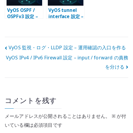
VyOS OSPF /
VyOS tunnel
OSPFv3 設定 –
interface 設定 –
IPv4 / IPv6 の動
GRE / IP6GRE
的ルーティング
を経路設計に組
を設計する
み込む
投
VyOS 監視・ログ・LLDP 設定 – 運用確認の入口を作る
VyOS IPv4 / IPv6 Firewall 設定 – input / forward の責務
稿
を分ける
ナ
ビ
ゲ
コメントを残す
ー
メールアドレスが公開されることはありません。
※
が付
シ
いている欄は必須項目です