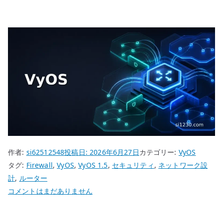
作者:
si62512548
投稿日:
2026年6月27日
カテゴリー:
VyOS
タグ:
Firewall
,
VyOS
,
VyOS 1.5
,
セキュリティ
,
ネットワーク設
計
,
ルーター
VyOS
コメントはまだありません
Firewall
基