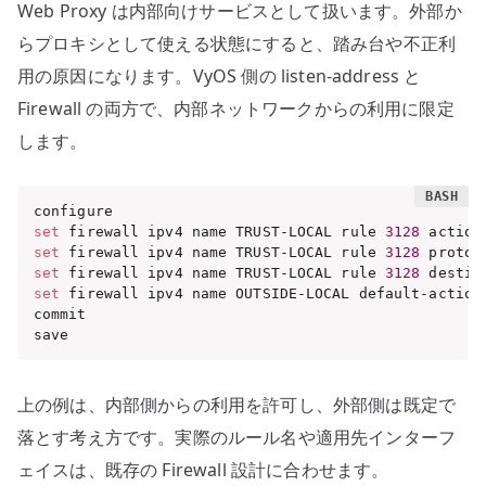
Web Proxy は内部向けサービスとして扱います。外部か
らプロキシとして使える状態にすると、踏み台や不正利
用の原因になります。VyOS 側の listen-address と
Firewall の両方で、内部ネットワークからの利用に限定
します。
set
 firewall ipv4 name TRUST-LOCAL rule 
3128
 action
set
 firewall ipv4 name TRUST-LOCAL rule 
3128
 protoc
set
 firewall ipv4 name TRUST-LOCAL rule 
3128
 destin
set
 firewall ipv4 name OUTSIDE-LOCAL default-action
commit

save
上の例は、内部側からの利用を許可し、外部側は既定で
落とす考え方です。実際のルール名や適用先インターフ
ェイスは、既存の Firewall 設計に合わせます。