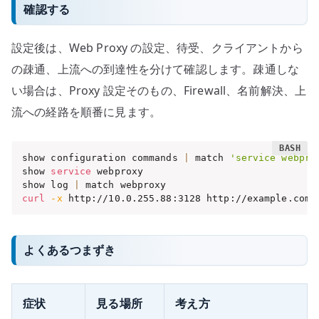
確認する
設定後は、Web Proxy の設定、待受、クライアントから
の疎通、上流への到達性を分けて確認します。疎通しな
い場合は、Proxy 設定そのもの、Firewall、名前解決、上
流への経路を順番に見ます。
show configuration commands 
|
 match 
'service webpro
show 
service
 webproxy

show log 
|
curl
-x
 http://10.0.255.88:3128 http://example.com/
よくあるつまずき
症状
見る場所
考え方