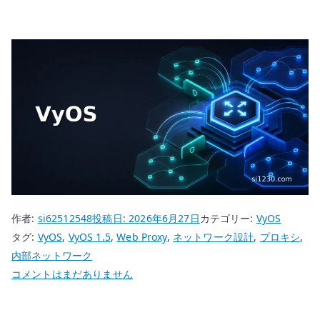
作者:
si62512548
投稿日:
2026年6月27日
カテゴリー:
VyOS
タグ:
VyOS
,
VyOS 1.5
,
Web Proxy
,
ネットワーク設計
,
プロキシ
,
内部ネットワーク
VyOS
コメントはまだありません
Web
Proxy