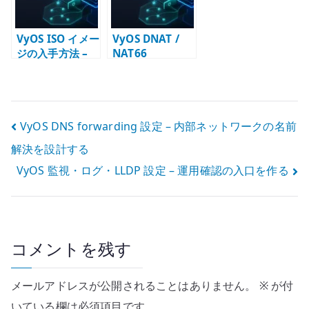
VyOS ISO イメー
VyOS DNAT /
ジの入手方法 –
NAT66
Rolling /
destination 設
Stream / LTS の
定 – 公開サービ
選び方
スへの転送と
Firewall
投
VyOS DNS forwarding 設定 – 内部ネットワークの名前
解決を設計する
稿
VyOS 監視・ログ・LLDP 設定 – 運用確認の入口を作る
ナ
ビ
ゲ
コメントを残す
ー
メールアドレスが公開されることはありません。
※
が付
シ
いている欄は必須項目です