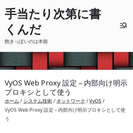
内
手当たり次第に書
容
を
くんだ
ス
キ
飽きっぽいのは本能
ッ
プ
VyOS Web Proxy 設定 – 内部向け明示
プロキシとして使う
ホーム
システム技術
ネットワーク
VyOS
VyOS Web Proxy 設定 – 内部向け明示プロキシとして使
う