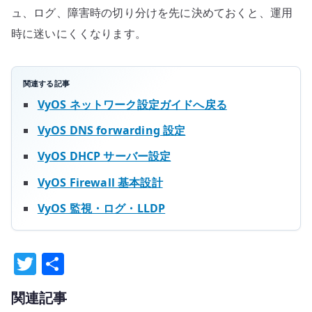
ュ、ログ、障害時の切り分けを先に決めておくと、運用
時に迷いにくくなります。
関連する記事
VyOS ネットワーク設定ガイドへ戻る
VyOS DNS forwarding 設定
VyOS DHCP サーバー設定
VyOS Firewall 基本設計
VyOS 監視・ログ・LLDP
T
共
w
有
関連記事
it