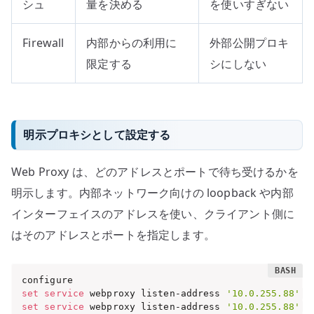
シュ
量を決める
を使いすぎない
Firewall
内部からの利用に
外部公開プロキ
限定する
シにしない
明示プロキシとして設定する
Web Proxy は、どのアドレスとポートで待ち受けるかを
明示します。内部ネットワーク向けの loopback や内部
インターフェイスのアドレスを使い、クライアント側に
はそのアドレスとポートを指定します。
set
service
 webproxy listen-address 
'10.0.255.88'
 p
set
service
 webproxy listen-address 
'10.0.255.88'
 d