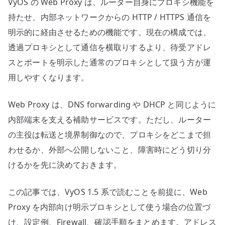
VyOS の Web Proxy は、ルーター自身にプロキシ機能を
う
へ
持たせ、内部ネットワークからの HTTP / HTTPS 通信を
の
明示的に経由させるための機能です。現在の構成では、
透過プロキシとして通信を横取りするより、待受アドレ
スとポートを明示した通常のプロキシとして扱う方が運
用しやすくなります。
Web Proxy は、DNS forwarding や DHCP と同じように
内部端末を支える補助サービスです。ただし、ルーター
の主役は転送と境界制御なので、プロキシをどこまで担
わせるか、外部へ公開しないこと、障害時にどう切り分
けるかを先に決めておきます。
この記事では、VyOS 1.5 系で読むことを前提に、Web
Proxy を内部向け明示プロキシとして使う場合の位置づ
け、設定例、Firewall、確認手順をまとめます。アドレス