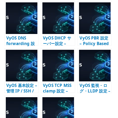
te
r
VyOS DNS
VyOS DHCP サ
VyOS PBR 設定
forwarding 設
ーバー設定 –
– Policy Based
定 – 内部ネット
LAN 向けアドレ
Routing の基本
ワークの名前解
ス配布の基本
決を設計する
VyOS 基本設定 –
VyOS TCP MSS
VyOS 監視・ロ
管理 IP / SSH /
clamp 設定 –
グ・LLDP 設定 –
DNS / NTP /
PPPoE / VPN 経
運用確認の入口
SNMP の初期設
路で詰まりを防
を作る
定
ぐ