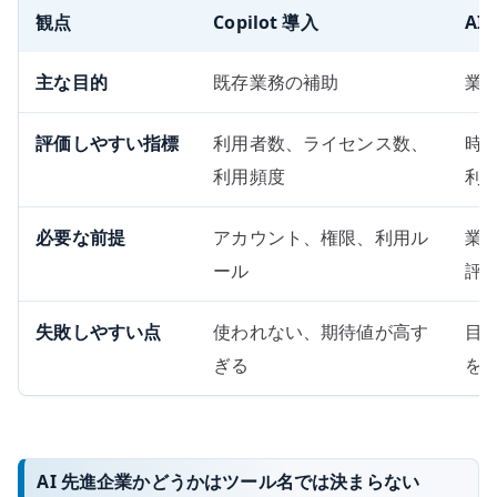
観点
Copilot 導入
AI
主な目的
既存業務の補助
業
評価しやすい指標
利用者数、ライセンス数、
時
利用頻度
利
必要な前提
アカウント、権限、利用ル
業
ール
評
失敗しやすい点
使われない、期待値が高す
目
ぎる
を
AI 先進企業かどうかはツール名では決まらない