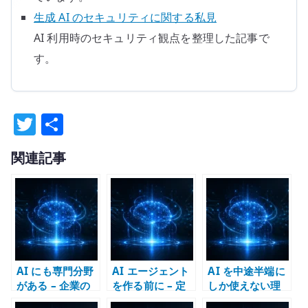
生成 AI のセキュリティに関する私見
AI 利用時のセキュリティ観点を整理した記事で
す。
T
共
w
有
関連記事
it
te
r
AI にも専門分野
AI エージェント
AI を中途半端に
がある – 企業の
を作る前に – 定
しか使えない理
事業構造が AI の
義できないもの
由 – プロンプト