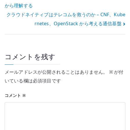
から理解する
稿
クラウドネイティブはテレコムを救うのか – CNF、Kube
ナ
rnetes、OpenStack から考える通信基盤
ビ
ゲ
ー
コメントを残す
シ
メールアドレスが公開されることはありません。
※
が付
ョ
いている欄は必須項目です
ン
コメント
※