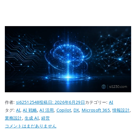
作者:
si62512548
投稿日:
2026年6月29日
カテゴリー:
AI
タグ:
AI
,
AI 戦略
,
AI 活用
,
Copilot
,
DX
,
Microsoft 365
,
情報設計
,
業務設計
,
生成 AI
,
経営
Copilot
コメントはまだありません
を