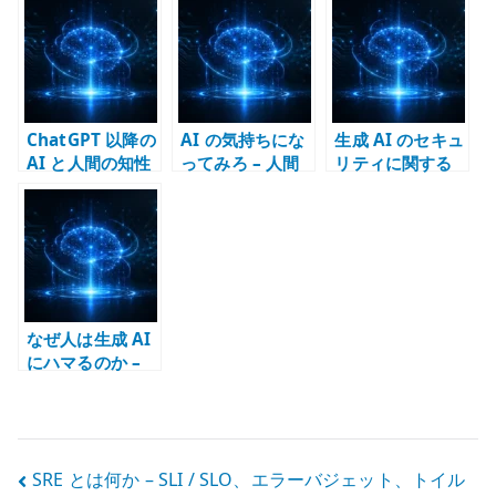
個性を作る
は設計できない
術より構造化が
重要
ChatGPT 以降の
AI の気持ちにな
生成 AI のセキュ
AI と人間の知性
ってみろ – 人間
リティに関する
– 基礎技術、創
の悪習を押し付
私見
作、社会システ
けないための仕
ムはどう変わる
事設計
か
なぜ人は生成 AI
にハマるのか –
毎回少し違う応
答が思考を引き
込む
投
SRE とは何か – SLI / SLO、エラーバジェット、トイル