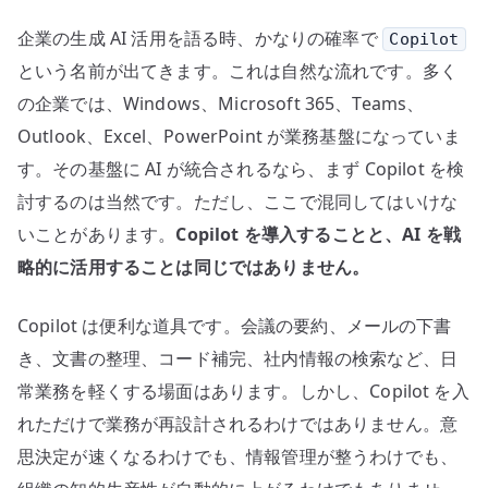
略
企業の生成 AI 活用を語る時、かなりの確率で
Copilot
を
取
という名前が出てきます。これは自然な流れです。多く
り
の企業では、Windows、Microsoft 365、Teams、
違
Outlook、Excel、PowerPoint が業務基盤になっていま
え
す。その基盤に AI が統合されるなら、まず Copilot を検
な
討するのは当然です。ただし、ここで混同してはいけな
い
いことがあります。
Copilot を導入することと、AI を戦
た
略的に活用することは同じではありません。
め
に
へ
Copilot は便利な道具です。会議の要約、メールの下書
の
き、文書の整理、コード補完、社内情報の検索など、日
常業務を軽くする場面はあります。しかし、Copilot を入
れただけで業務が再設計されるわけではありません。意
思決定が速くなるわけでも、情報管理が整うわけでも、