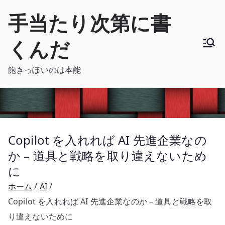
内
手当たり次第に書
容
を
くんだ
ス
キ
飽きっぽいのは本能
ッ
プ
Copilot を入れれば AI 先進企業なの
か – 道具と戦略を取り違えないため
に
ホーム
AI
Copilot を入れれば AI 先進企業なのか – 道具と戦略を取
り違えないために