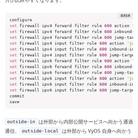
set
 firewall ipv4 forward filter rule 
600
 action 
'j
set
 firewall ipv4 forward filter rule 
600
 inbound-i
set
 firewall ipv4 forward filter rule 
600
 jump-targ
set
 firewall ipv4 input filter rule 
600
 action 
'jum
set
 firewall ipv4 input filter rule 
600
 inbound-int
set
 firewall ipv4 input filter rule 
600
 jump-target
set
 firewall ipv6 forward filter rule 
600
 action 
'j
set
 firewall ipv6 forward filter rule 
600
 inbound-i
set
 firewall ipv6 forward filter rule 
600
 jump-targ
set
 firewall ipv6 input filter rule 
600
 action 
'jum
set
 firewall ipv6 input filter rule 
600
 inbound-int
set
 firewall ipv6 input filter rule 
600
 jump-target
commit

save
は外部から内部公開サービスへ向かう通過
outside-in
通信、
は外部から VyOS 自身へ向かう
outside-local