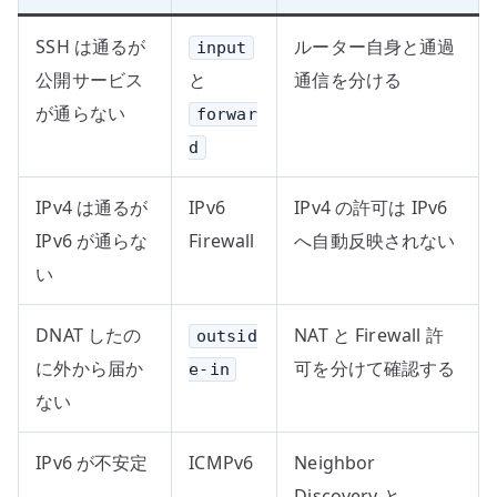
SSH は通るが
ルーター自身と通過
input
公開サービス
と
通信を分ける
が通らない
forwar
d
IPv4 は通るが
IPv6
IPv4 の許可は IPv6
IPv6 が通らな
Firewall
へ自動反映されない
い
DNAT したの
NAT と Firewall 許
outsid
に外から届か
可を分けて確認する
e-in
ない
IPv6 が不安定
ICMPv6
Neighbor
Discovery と