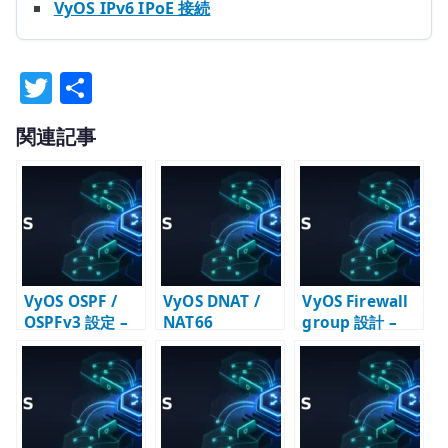
VyOS IPv6 IPoE 接続
T
共
w
有
関連記事
it
te
r
VyOS OSPF /
VyOS DNAT /
VyOS Firewall
OSPFv3 設定 –
NAT66
group 設計 –
IPv4 / IPv6 の動
destination 設
address-group
的ルーティング
定 – 公開サービ
/ port-group /
を設計する
スへの転送と
interface-
Firewall
group を確認す
る