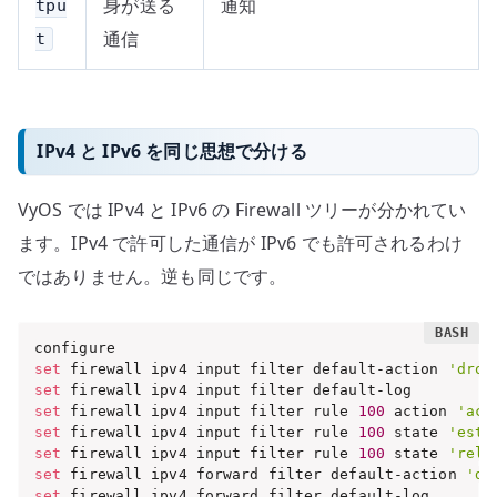
身が送る
通知
tpu
通信
t
IPv4 と IPv6 を同じ思想で分ける
VyOS では IPv4 と IPv6 の Firewall ツリーが分かれてい
ます。IPv4 で許可した通信が IPv6 でも許可されるわけ
ではありません。逆も同じです。
set
 firewall ipv4 input filter default-action 
'drop
set
set
 firewall ipv4 input filter rule 
100
 action 
'acc
set
 firewall ipv4 input filter rule 
100
 state 
'esta
set
 firewall ipv4 input filter rule 
100
 state 
'rela
set
 firewall ipv4 forward filter default-action 
'dr
set