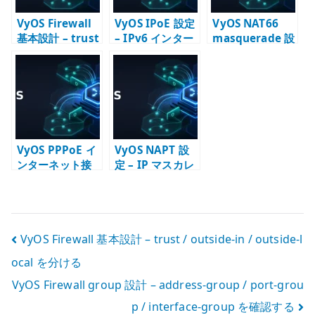
VyOS Firewall
VyOS IPoE 設定
VyOS NAT66
基本設計 – trust
– IPv6 インター
masquerade 設
/ outside-in /
ネット接続の基
定 – IPv6 NAT
outside-local
本
を使う条件
を分ける
VyOS PPPoE イ
VyOS NAPT 設
ンターネット接
定 – IP マスカレ
続設定 –
ードで LAN から
Firewall / NAPT
外へ出す
/ MTU を確認す
る
投
VyOS Firewall 基本設計 – trust / outside-in / outside-l
ocal を分ける
稿
VyOS Firewall group 設計 – address-group / port-grou
ナ
p / interface-group を確認する