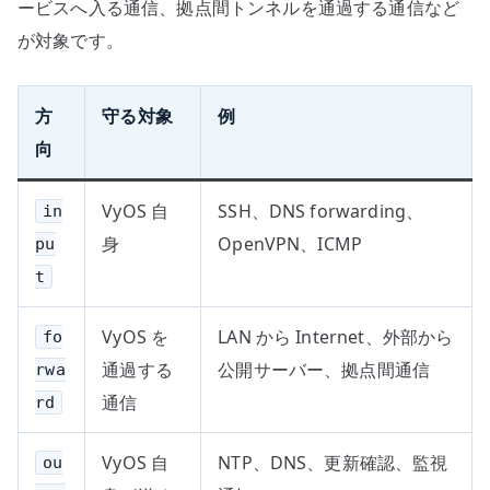
ービスへ入る通信、拠点間トンネルを通過する通信など
が対象です。
方
守る対象
例
向
VyOS 自
SSH、DNS forwarding、
in
身
OpenVPN、ICMP
pu
t
VyOS を
LAN から Internet、外部から
fo
通過する
公開サーバー、拠点間通信
rwa
通信
rd
VyOS 自
NTP、DNS、更新確認、監視
ou