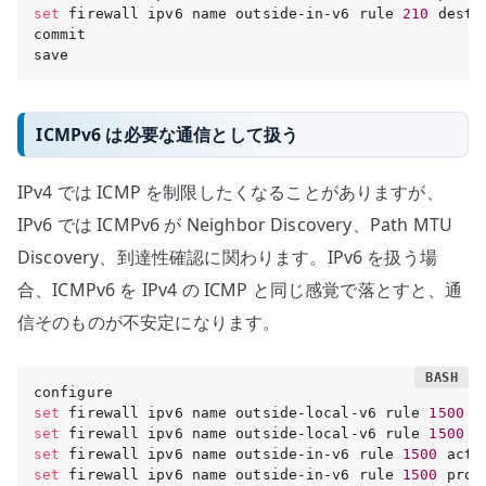
set
 firewall ipv6 name outside-in-v6 rule 
210
 desti
commit

save
ICMPv6 は必要な通信として扱う
IPv4 では ICMP を制限したくなることがありますが、
IPv6 では ICMPv6 が Neighbor Discovery、Path MTU
Discovery、到達性確認に関わります。IPv6 を扱う場
合、ICMPv6 を IPv4 の ICMP と同じ感覚で落とすと、通
信そのものが不安定になります。
set
 firewall ipv6 name outside-local-v6 rule 
1500
 a
set
 firewall ipv6 name outside-local-v6 rule 
1500
 p
set
 firewall ipv6 name outside-in-v6 rule 
1500
 acti
set
 firewall ipv6 name outside-in-v6 rule 
1500
 prot