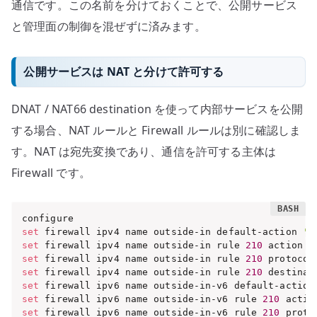
通信です。この名前を分けておくことで、公開サービス
と管理面の制御を混ぜずに済みます。
公開サービスは NAT と分けて許可する
DNAT / NAT66 destination を使って内部サービスを公開
する場合、NAT ルールと Firewall ルールは別に確認しま
す。NAT は宛先変換であり、通信を許可する主体は
Firewall です。
set
 firewall ipv4 name outside-in default-action 
'd
set
 firewall ipv4 name outside-in rule 
210
 action 
'
set
 firewall ipv4 name outside-in rule 
210
 protocol
set
 firewall ipv4 name outside-in rule 
210
 destinat
set
 firewall ipv6 name outside-in-v6 default-action
set
 firewall ipv6 name outside-in-v6 rule 
210
 actio
set
 firewall ipv6 name outside-in-v6 rule 
210
 proto