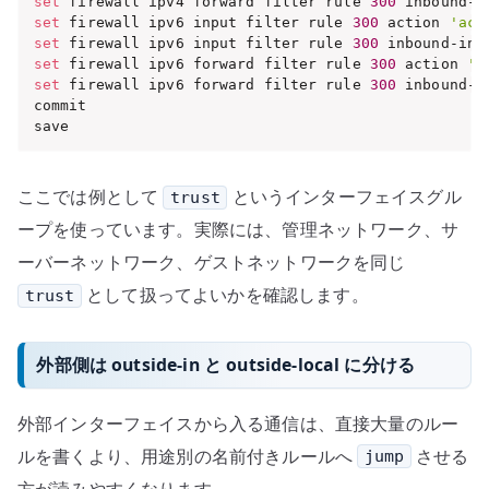
set
 firewall ipv4 forward filter rule 
300
 inbound-i
set
 firewall ipv6 input filter rule 
300
 action 
'acc
set
 firewall ipv6 input filter rule 
300
 inbound-int
set
 firewall ipv6 forward filter rule 
300
 action 
'a
set
 firewall ipv6 forward filter rule 
300
 inbound-i
commit

save
ここでは例として
というインターフェイスグル
trust
ープを使っています。実際には、管理ネットワーク、サ
ーバーネットワーク、ゲストネットワークを同じ
として扱ってよいかを確認します。
trust
外部側は outside-in と outside-local に分ける
外部インターフェイスから入る通信は、直接大量のルー
ルを書くより、用途別の名前付きルールへ
させる
jump
方が読みやすくなります。