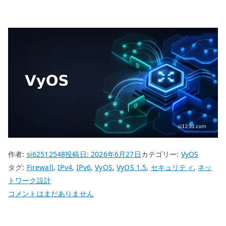
作者:
si62512548
投稿日:
2026年6月27日
カテゴリー:
VyOS
タグ:
Firewall
,
IPv4
,
IPv6
,
VyOS
,
VyOS 1.5
,
セキュリティ
,
ネッ
トワーク設計
VyOS
コメントはまだありません
IPv4
/