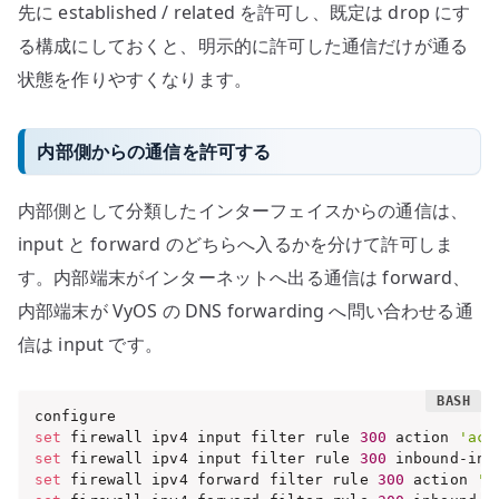
先に established / related を許可し、既定は drop にす
る構成にしておくと、明示的に許可した通信だけが通る
状態を作りやすくなります。
内部側からの通信を許可する
内部側として分類したインターフェイスからの通信は、
input と forward のどちらへ入るかを分けて許可しま
す。内部端末がインターネットへ出る通信は forward、
内部端末が VyOS の DNS forwarding へ問い合わせる通
信は input です。
set
 firewall ipv4 input filter rule 
300
 action 
'acc
set
 firewall ipv4 input filter rule 
300
 inbound-int
set
 firewall ipv4 forward filter rule 
300
 action 
'a