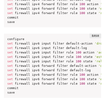
set
 firewall ipv4 forward filter rule 
100
 action 
'a
set
 firewall ipv4 forward filter rule 
100
 state 
'es
set
 firewall ipv4 forward filter rule 
100
 state 
're
commit

save
set
 firewall ipv6 input filter default-action 
'drop
set
set
 firewall ipv6 input filter rule 
100
 action 
'acc
set
 firewall ipv6 input filter rule 
100
 state 
'esta
set
 firewall ipv6 input filter rule 
100
 state 
'rela
set
 firewall ipv6 forward filter default-action 
'dr
set
set
 firewall ipv6 forward filter rule 
100
 action 
'a
set
 firewall ipv6 forward filter rule 
100
 state 
'es
set
 firewall ipv6 forward filter rule 
100
 state 
're
commit

save