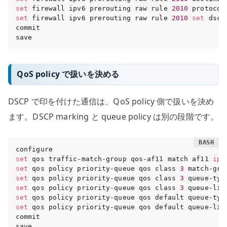
set
 firewall ipv6 prerouting raw rule 
2010
 protocol
set
 firewall ipv6 prerouting raw rule 
2010
set
 dscp
commit

save
QoS policy で扱いを決める
DSCP で印を付けた通信は、QoS policy 側で扱いを決め
ます。DSCP marking と queue policy は別の段階です。
set
 qos traffic-match-group qos-af11 match af11 
ip
 
set
 qos policy priority-queue qos class 
3
 match-gro
set
 qos policy priority-queue qos class 
3
 queue-typ
set
 qos policy priority-queue qos class 
3
 queue-lim
set
 qos policy priority-queue qos default queue-typ
set
 qos policy priority-queue qos default queue-lim
commit

save