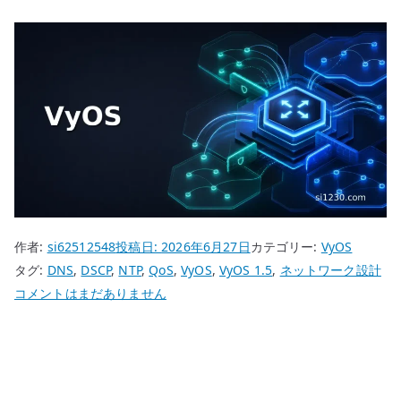
作者:
si62512548
投稿日:
2026年6月27日
カテゴリー:
VyOS
タグ:
DNS
,
DSCP
,
NTP
,
QoS
,
VyOS
,
VyOS 1.5
,
ネットワーク設計
VyOS
コメントはまだありません
QoS
/
DSCP
設