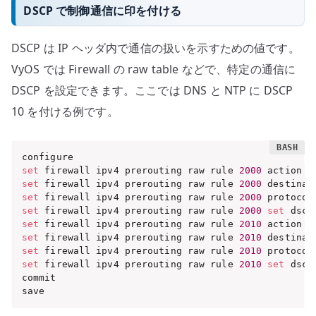
DSCP で制御通信に印を付ける
DSCP は IP ヘッダ内で通信の扱いを示すための値です。
VyOS では Firewall の raw table などで、特定の通信に
DSCP を設定できます。ここでは DNS と NTP に DSCP
10 を付ける例です。
set
 firewall ipv4 prerouting raw rule 
2000
 action 
'
set
 firewall ipv4 prerouting raw rule 
2000
 destinat
set
 firewall ipv4 prerouting raw rule 
2000
 protocol
set
 firewall ipv4 prerouting raw rule 
2000
set
 dscp
set
 firewall ipv4 prerouting raw rule 
2010
 action 
'
set
 firewall ipv4 prerouting raw rule 
2010
 destinat
set
 firewall ipv4 prerouting raw rule 
2010
 protocol
set
 firewall ipv4 prerouting raw rule 
2010
set
 dscp
commit

save