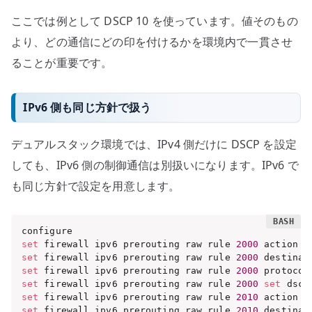
ここでは例として DSCP 10 を使っています。値そのもの
より、どの通信にどの印を付けるかを環境内で一貫させ
ることが重要です。
IPv6 側も同じ方針で扱う
デュアルスタック環境では、IPv4 側だけに DSCP を設定
しても、IPv6 側の制御通信は別扱いになります。IPv6 で
も同じ方針で設定を用意します。
set
 firewall ipv6 prerouting raw rule 
2000
 action 
'
set
 firewall ipv6 prerouting raw rule 
2000
 destinat
set
 firewall ipv6 prerouting raw rule 
2000
 protocol
set
 firewall ipv6 prerouting raw rule 
2000
set
 dscp
set
 firewall ipv6 prerouting raw rule 
2010
 action 
'
set
 firewall ipv6 prerouting raw rule 
2010
 destinat