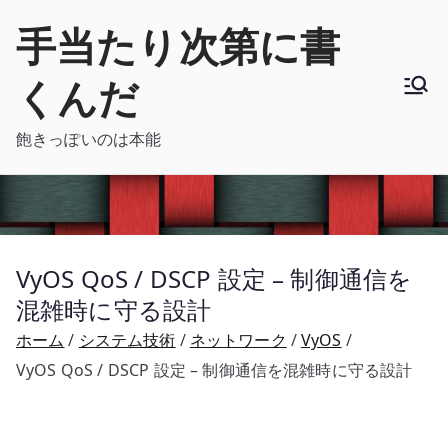
内
手当たり次第に書
容
を
くんだ
ス
キ
飽きっぽいのは本能
ッ
プ
VyOS QoS / DSCP 設定 – 制御通信を
混雑時に守る設計
ホーム
システム技術
ネットワーク
VyOS
VyOS QoS / DSCP 設定 – 制御通信を混雑時に守る設計