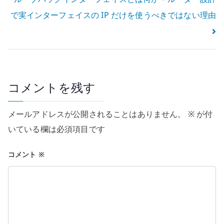
ナ
で実インターフェイスの IP だけを使うべきではない理由
ビ
ゲ
ー
コメントを残す
シ
ョ
メールアドレスが公開されることはありません。
※
が付
ン
いている欄は必須項目です
コメント
※