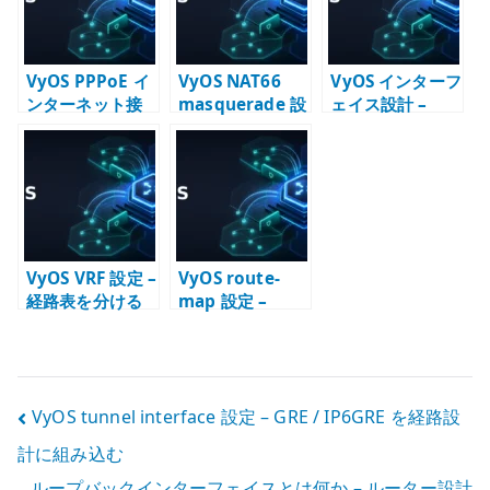
る
VyOS PPPoE イ
VyOS NAT66
VyOS インターフ
ンターネット接
masquerade 設
ェイス設計 –
続設定 –
定 – IPv6 NAT
Ethernet /
Firewall / NAPT
を使う条件
Bonding /
/ MTU を確認す
Loopback /
る
VRF の役割
VyOS VRF 設定 –
VyOS route-
経路表を分ける
map 設定 –
設計と確認
prefix-list と再
配送で経路を選
別する
投
VyOS tunnel interface 設定 – GRE / IP6GRE を経路設
計に組み込む
稿
ループバックインターフェイスとは何か – ルーター設計