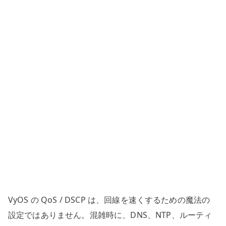
定
–
制
御
通
信
を
混
雑
時
に
守
る
設
計
VyOS の QoS / DSCP は、回線を速くするための魔法の
へ
の
設定ではありません。混雑時に、DNS、NTP、ルーティ