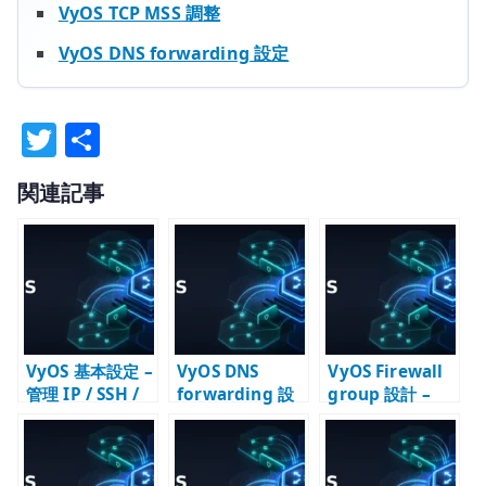
VyOS TCP MSS 調整
VyOS DNS forwarding 設定
T
共
w
有
関連記事
it
te
r
VyOS 基本設定 –
VyOS DNS
VyOS Firewall
管理 IP / SSH /
forwarding 設
group 設計 –
DNS / NTP /
定 – 内部ネット
address-group
SNMP の初期設
ワークの名前解
/ port-group /
定
決を設計する
interface-
group を確認す