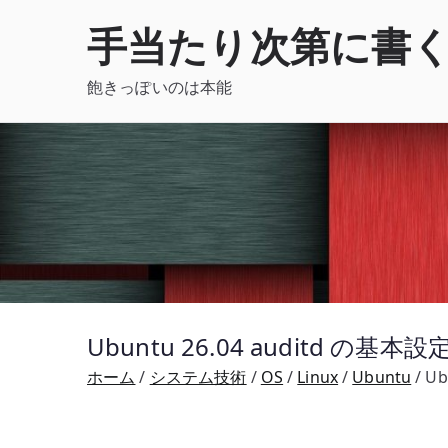
内
手当たり次第に書
容
を
飽きっぽいのは本能
ス
キ
ッ
プ
Ubuntu 26.04 auditd 
ホーム
システム技術
OS
Linux
Ubuntu
U