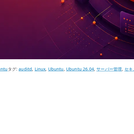
ntu
タグ:
auditd
,
Linux
,
Ubuntu
,
Ubuntu 26.04
,
サーバー管理
,
セキ