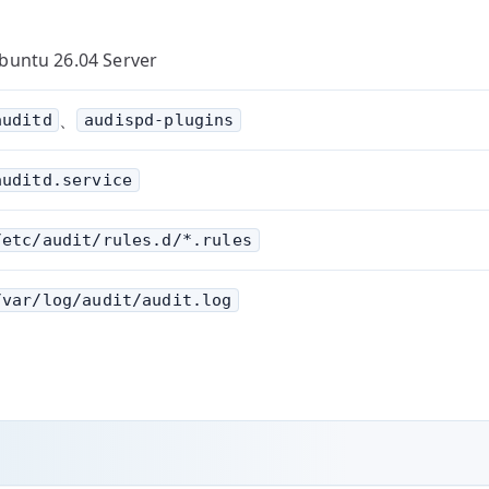
buntu 26.04 Server
、
auditd
audispd-plugins
auditd.service
/etc/audit/rules.d/*.rules
/var/log/audit/audit.log