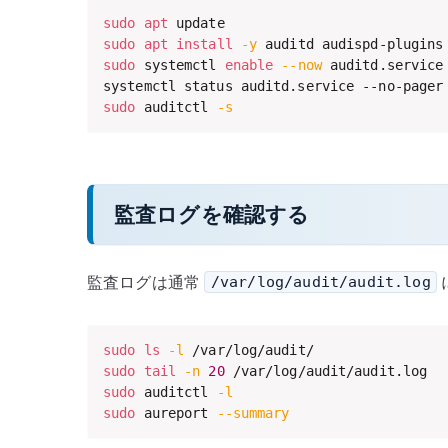
sudo
apt
sudo
apt
install
-y
sudo
 systemctl 
enable
--now
 auditd.service

sudo
 auditctl 
-s
監査ログを確認する
監査ログは通常
/var/log/audit/audit.log
sudo
ls
-l
sudo
tail
-n
20
sudo
 auditctl 
-l
sudo
 aureport 
--summary