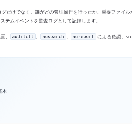
合、障害ログだけでなく、誰がどの管理操作を行ったか、重要ファ
て、システムイベントを監査ログとして記録します。
配置、
、
、
による確認、su
auditctl
ausearch
aureport
基本