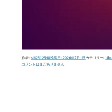
作者:
si62512548
投稿日:
2026年7月1日
カテゴリー:
Ubu
Ubuntu
コメントはまだありません
26.04
auditd
の
基
本
設
定