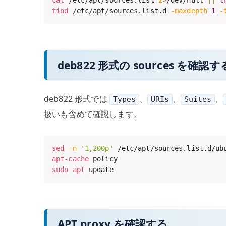
cat
 /etc/apt/sources.list 
2
>
/dev/null 
||
t
find
 /etc/apt/sources.list.d 
-maxdepth
1
-
deb822 形式の sources を確認す
deb822 形式では
、
、
、
Types
URIs
Suites
扱いも含めて確認します。
sed
-n
'1,200p'
apt-cache
sudo
apt
 update
APT proxy を確認する