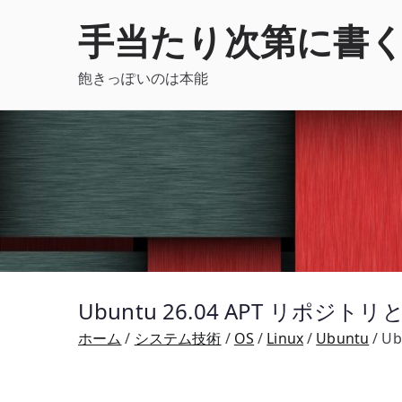
内
手当たり次第に書
容
を
飽きっぽいのは本能
ス
キ
ッ
プ
Ubuntu 26.04 APT リポジ
ホーム
システム技術
OS
Linux
Ubuntu
U