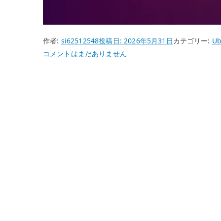
作者:
si62512548
投稿日:
2026年5月31日
カテゴリー:
Ub
Ubuntu
コメントはまだありません
26.04
APT
リ
ポ
ジ
ト
リ
と
パ
ッ
ケ
ー
ジ