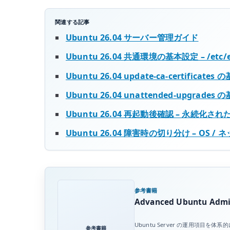
更
関連する記事
新
Ubuntu 26.04 サーバー管理ガイド
–
proxy
Ubuntu 26.04 共通環境の基本設定 – /etc
と
Ubuntu 26.04 update-ca-certific
更
新
Ubuntu 26.04 unattended-upgr
方
Ubuntu 26.04 再起動後確認 – 永続化
針
Ubuntu 26.04 障害時の切り分け – OS 
を
管
理
す
る
参考書籍
へ
Advanced Ubuntu Admin
の
Ubuntu Server の運用項
参考書籍