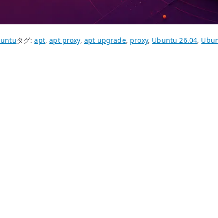
untu
タグ:
apt
,
apt proxy
,
apt upgrade
,
proxy
,
Ubuntu 26.04
,
Ubun