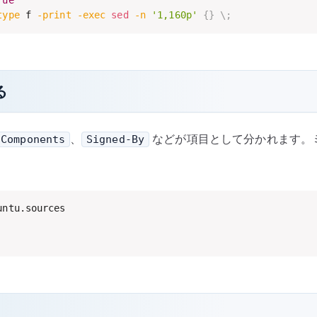
rue
type
 f 
-print
-exec
sed
-n
'1,160p'
{
}
\
;
る
、
などが項目として分かれます。
Components
Signed-By