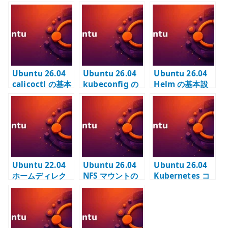
te
r
Ubuntu 26.04
Ubuntu 26.04
Ubuntu 26.04
calicoctl の基本
kubeconfig の
Helm の基本設
設定 – Calico を
基本設定 –
定 –
確認する管理
kubectl の
Kubernetes ア
CLI を配置する
context と複数
プリケーション
クラスタを管理
配備 CLI を固定
する
バージョンで管
理する
Ubuntu 22.04
Ubuntu 26.04
Ubuntu 26.04
ホームディレク
NFS マウントの
Kubernetes コ
トリ作成 – 手動
基本 – nfs-
ントロールプレ
作成と
common と
ーンの構築 –
pam_mkhome
fstab / autofs
kubeadm init
dir の使い分け
の使い分け
と dual-stack