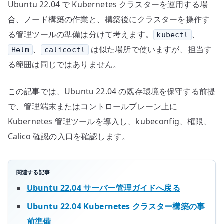
Ubuntu 22.04 で Kubernetes クラスターを運用する場
calicoctl
の
合、ノード構築の作業と、構築後にクラスターを操作す
使
る管理ツールの準備は分けて考えます。
、
kubectl
い
、
は似た場所で使いますが、担当す
Helm
calicoctl
分
る範囲は同じではありません。
け
へ
この記事では、Ubuntu 22.04 の既存環境を保守する前提
の
で、管理端末またはコントロールプレーン上に
Kubernetes 管理ツールを導入し、kubeconfig、権限、
Calico 確認の入口を確認します。
関連する記事
Ubuntu 22.04 サーバー管理ガイドへ戻る
Ubuntu 22.04 Kubernetes クラスター構築の事
前準備