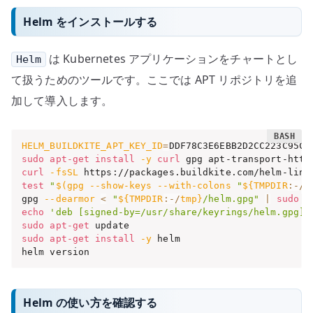
Helm をインストールする
は Kubernetes アプリケーションをチャートとし
Helm
て扱うためのツールです。ここでは APT リポジトリを追
加して導入します。
HELM_BUILDKITE_APT_KEY_ID
=
sudo
apt-get
install
-y
curl
curl
-fsSL
 https://packages.buildkite.com/helm-linu
test
"
$(
gpg --show-keys --with-colons 
"
${TMPDIR
:-
/
t
gpg 
--dearmor
<
"
${TMPDIR
:-
/
tmp}
/helm.gpg"
|
sudo
t
echo
'deb [signed-by=/usr/share/keyrings/helm.gpg] 
sudo
apt-get
sudo
apt-get
install
-y
 helm

helm version
Helm の使い方を確認する