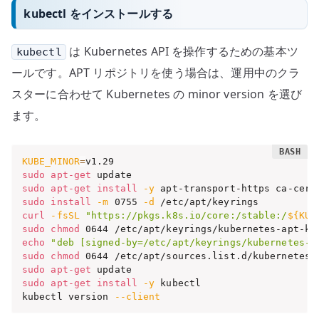
kubectl をインストールする
は Kubernetes API を操作するための基本ツ
kubectl
ールです。APT リポジトリを使う場合は、運用中のクラ
スターに合わせて Kubernetes の minor version を選び
ます。
KUBE_MINOR
=
sudo
apt-get
sudo
apt-get
install
-y
 apt-transport-https ca-cert
sudo
install
-m
 0755 
-d
curl
-fsSL
"https://pkgs.k8s.io/core:/stable:/
${KUB
sudo
chmod
echo
"deb [signed-by=/etc/apt/keyrings/kubernetes-a
sudo
chmod
sudo
apt-get
sudo
apt-get
install
-y
 kubectl

kubectl version 
--client