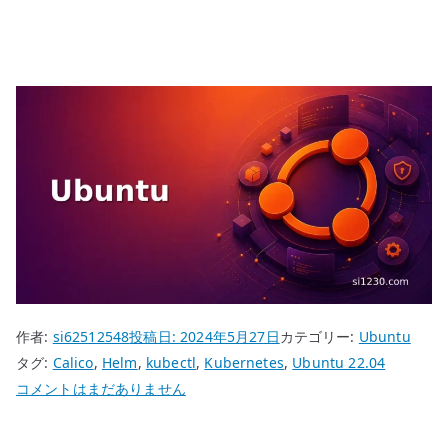
作者:
si62512548
投稿日:
2024年5月27日
カテゴリー:
Ubuntu
タグ:
Calico
,
Helm
,
kubectl
,
Kubernetes
,
Ubuntu 22.04
Ubuntu
コメントはまだありません
22.04
Kubernetes