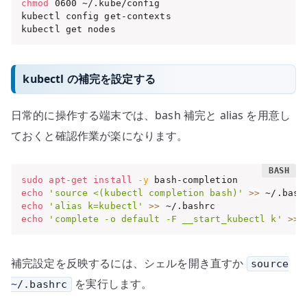
chmod
 0600 ~/.kube/config

kubectl config get-contexts

kubectl get nodes
kubectl の補完を設定する
日常的に操作する端末では、bash 補完と alias を用意し
ておくと確認作業が楽になります。
sudo
apt-get
install
-y
echo
'source <(kubectl completion bash)'
>>
echo
'alias k=kubectl'
>>
echo
'complete -o default -F __start_kubectl k'
>>
 
補完設定を反映するには、シェルを開き直すか
source
を実行します。
~/.bashrc