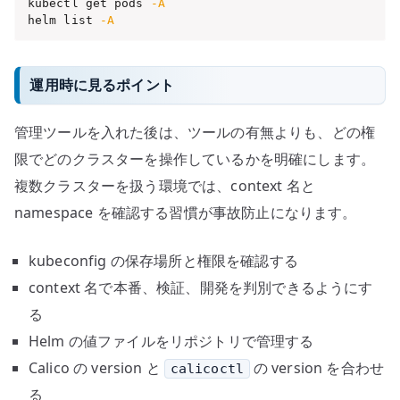
kubectl get pods 
-A
helm list 
-A
運用時に見るポイント
管理ツールを入れた後は、ツールの有無よりも、どの権
限でどのクラスターを操作しているかを明確にします。
複数クラスターを扱う環境では、context 名と
namespace を確認する習慣が事故防止になります。
kubeconfig の保存場所と権限を確認する
context 名で本番、検証、開発を判別できるようにす
る
Helm の値ファイルをリポジトリで管理する
Calico の version と
の version を合わせ
calicoctl
る