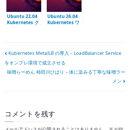
を扱う
Ubuntu 22.04
Ubuntu 26.04
Kubernetes ク
Kubernetes ワ
ラスター構築の
ーカーノードの
事前準備 –
追加 –
kubeadm ノー
kubeadm join
ドの前提を確認
でクラスタへ参
投
Kubernetes MetalLB の導入 – LoadBalancer Service
する
加する
をオンプレ環境で成立させる
稿
味噌らーめん 柿田川ひばり – 体に染みる丁寧な味噌ラー
ナ
メン
ビ
ゲ
ー
コメントを残す
シ
メールアドレスが公開されることはありません。
※
が付