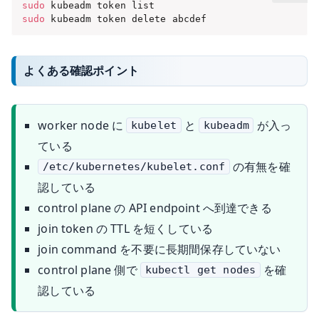
sudo
sudo
 kubeadm token delete abcdef
よくある確認ポイント
worker node に
と
が入っ
kubelet
kubeadm
ている
の有無を確
/etc/kubernetes/kubelet.conf
認している
control plane の API endpoint へ到達できる
join token の TTL を短くしている
join command を不要に長期間保存していない
control plane 側で
を確
kubectl get nodes
認している