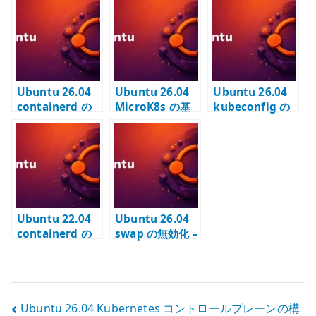
ーンの構築 –
kubelet /
事前準備 –
kubeadm init
kubeadm と
kubeadm ノー
と dual-stack
APTリポジトリ
ドの前提を確認
を扱う
を構成する
する
Ubuntu 26.04
Ubuntu 26.04
Ubuntu 26.04
containerd の
MicroK8s の基
kubeconfig の
基本設定 –
本設定 – snap で
基本設定 –
Kubernetes 用
単体
kubectl の
CRI runtime を
Kubernetes を
context と複数
構成する
構成する
クラスタを管理
する
Ubuntu 22.04
Ubuntu 26.04
containerd の
swap の無効化 –
設定 –
swapoff と
Kubernetes ノ
fstab で永続停
ード向けに
止する
SystemdCgrou
投
Ubuntu 26.04 Kubernetes コントロールプレーンの構
p を有効化する