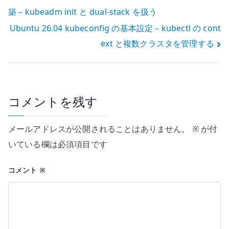
築 – kubeadm init と dual-stack を扱う
稿
Ubuntu 26.04 kubeconfig の基本設定 – kubectl の cont
ナ
ext と複数クラスタを管理する
ビ
ゲ
ー
コメントを残す
シ
メールアドレスが公開されることはありません。
※
が付
ョ
いている欄は必須項目です
ン
コメント
※