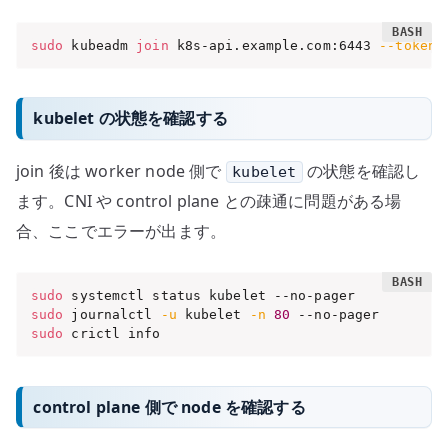
sudo
 kubeadm 
join
 k8s-api.example.com:6443 
--token
 
kubelet の状態を確認する
join 後は worker node 側で
の状態を確認し
kubelet
ます。CNI や control plane との疎通に問題がある場
合、ここでエラーが出ます。
sudo
sudo
 journalctl 
-u
 kubelet 
-n
80
sudo
 crictl info
control plane 側で node を確認する