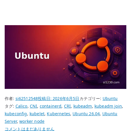
作者:
si62512548
投稿日:
2026年6月5日
カテゴリー:
Ubuntu
タグ:
Calico
,
CNI
,
containerd
,
CRI
,
kubeadm
,
kubeadm join
,
kubeconfig
,
kubelet
,
Kubernetes
,
Ubuntu 26.04
,
Ubuntu
Server
,
worker node
Ubuntu
コメントはまだありません