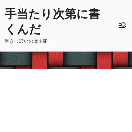
内
手当たり次第に書
容
を
くんだ
ス
キ
飽きっぽいのは本能
ッ
プ