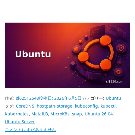
作者:
si62512548
投稿日:
2026年6月5日
カテゴリー:
Ubuntu
タグ:
CoreDNS
,
hostpath-storage
,
kubeconfig
,
kubectl
,
Kubernetes
,
MetalLB
,
MicroK8s
,
snap
,
Ubuntu 26.04
,
Ubuntu Server
Ubuntu
コメントはまだありません