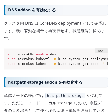
DNS addon を有効化する
クラスタ内 DNS は CoreDNS deployment として確認し
ます。既に有効な場合は再実行せず、状態確認に留めま
す。
sudo
 microk8s 
enable
sudo
 microk8s kubectl 
-n
sudo
 microk8s kubectl 
-n
 kube-system get pods 
-l
 k8
hostpath-storage addon を有効化する
単体ノードの検証では
が便利で
hostpath-storage
す。ただし、ノードローカル storage なので、永続デー
タの置き場所として使う場合は復旧単位を理解しておき