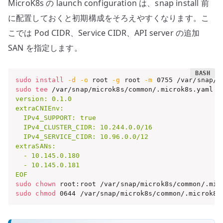
MicroK8s の launch configuration は、snap install 前
に配置しておくと初期構成をそろえやすくなります。こ
こでは Pod CIDR、Service CIDR、API server の追加
SAN を指定します。
sudo
install
-d
-o
 root 
-g
 root 
-m
sudo
tee
 /var/snap/microk8s/common/.microk8s.yaml 
>
version: 0.1.0

extraCNIEnv:

  IPv4_SUPPORT: true

  IPv4_CLUSTER_CIDR: 10.244.0.0/16

  IPv4_SERVICE_CIDR: 10.96.0.0/12

extraSANs:

  - 10.145.0.180

  - 10.145.0.181

EOF
sudo
chown
sudo
chmod
 0644 /var/snap/microk8s/common/.microk8s