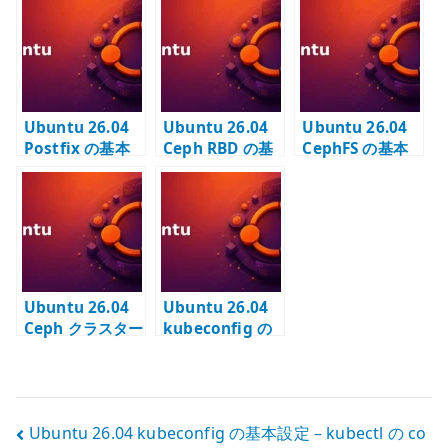
Kubernetes 用
を構成する
DNS と
CRI runtime を
MariaDB
構成する
backend を構成
する
Ubuntu 26.04
Ubuntu 26.04
Ubuntu 26.04
Postfix の基本
Ceph RBD の基
CephFS の基本
設定 – 内部
本設定 – pool と
設定 – pool /
SMTP と TLS /
image を構成す
MDS /
LDAP alias を構
る
subvolume を
成する
構成する
Ubuntu 26.04
Ubuntu 26.04
Ceph クラスター
kubeconfig の
の基本構築 –
基本設定 –
cephadm
kubectl の
bootstrap と
context と複数
OSD を構成する
クラスタを管理
投
Ubuntu 26.04 kubeconfig の基本設定 – kubectl の co
する