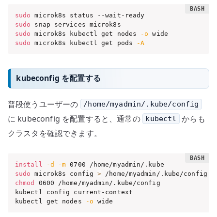
sudo
sudo
sudo
 microk8s kubectl get nodes 
-o
sudo
 microk8s kubectl get pods 
-A
kubeconfig を配置する
普段使うユーザーの
/home/myadmin/.kube/config
に kubeconfig を配置すると、通常の
からも
kubectl
クラスタを確認できます。
install
-d
-m
sudo
 microk8s config 
>
chmod
 0600 /home/myadmin/.kube/config

kubectl config current-context

kubectl get nodes 
-o
 wide