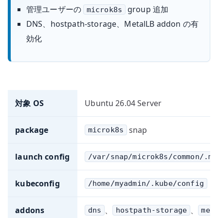
管理ユーザーの
group 追加
microk8s
DNS、hostpath-storage、MetalLB addon の有
効化
対象 OS
Ubuntu 26.04 Server
package
snap
microk8s
launch config
/var/snap/microk8s/common/.mi
kubeconfig
/home/myadmin/.kube/config
addons
、
、
dns
hostpath-storage
met