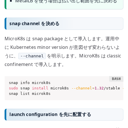
MetalLB を使う場合は払い出し範囲を先に決める
snap channel を決める
MicroK8s は snap package として導入します。運用中
に Kubernetes minor version が意図せず変わらないよ
うに、
を明示します。MicroK8s は classic
--channel
confinement で導入します。
sudo
 snap 
install
 microk8s 
--channel
=
1.32
/stable 
--
snap list microk8s
launch configuration を先に配置する