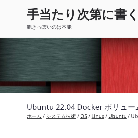
内
手当たり次第に書
容
を
飽きっぽいのは本能
ス
キ
ッ
プ
Ubuntu 22.04 Docker ボリュ
ホーム
システム技術
OS
Linux
Ubuntu
Ub