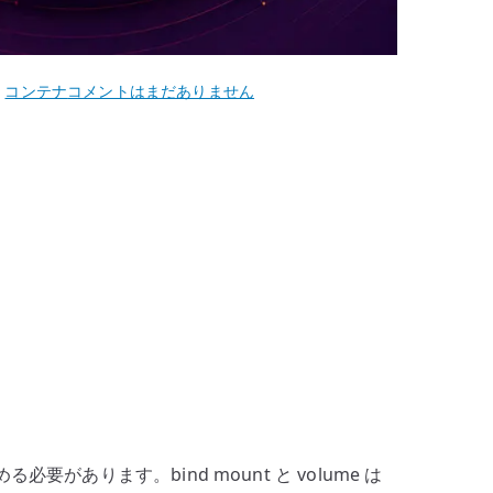
Ubuntu
,
コンテナ
コメントはまだありません
22.04
Docker
ボ
リ
ュ
ー
ム
–
bind
mount
と
volume
を
要があります。bind mount と volume は
使