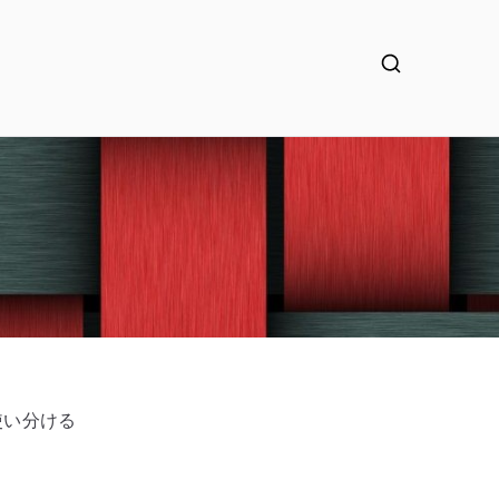
る
 を使い分ける