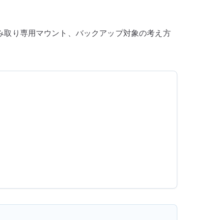
い
分
み取り専用マウント、バックアップ対象の考え方
け
る
へ
の