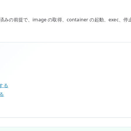
導入済みの前提で、image の取得、container の起動、exec、
築する
する