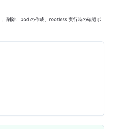
意
識
停止、削除、pod の作成、rootless 実行時の確認ポ
し
て
使
う
へ
の