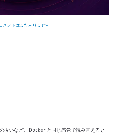
Ubuntu
コメントはまだありません
22.04
Podman
の
基
本
操
作
–
Docker
と
の
違
い
ss、pod の扱いなど、Docker と同じ感覚で読み替えると
を