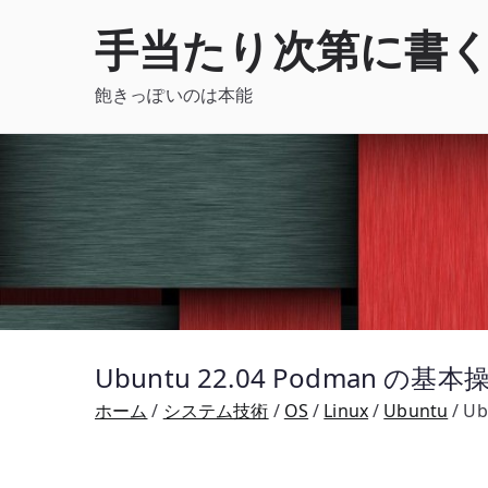
内
手当たり次第に書
容
を
飽きっぽいのは本能
ス
キ
ッ
プ
Ubuntu 22.04 Podman の
ホーム
システム技術
OS
Linux
Ubuntu
Ub