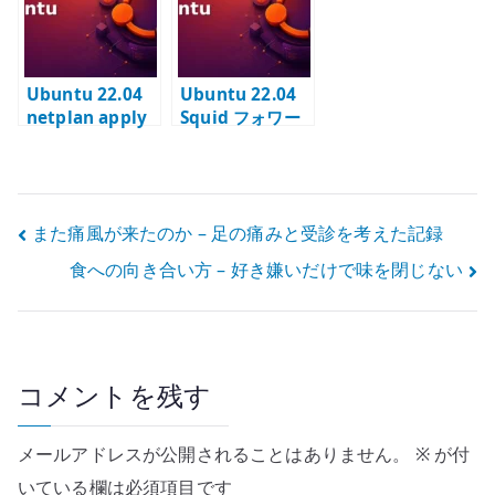
る
Ubuntu 22.04
Ubuntu 22.04
netplan apply
Squid フォワー
の ovsdb-
ドプロキシ – 出
server.service
口制御と許可ネ
警告 – Open
ットワークの設
vSwitch を使わ
計
投
また痛風が来たのか – 足の痛みと受診を考えた記録
ない環境での考
え方
食への向き合い方 – 好き嫌いだけで味を閉じない
稿
ナ
ビ
コメントを残す
ゲ
ー
メールアドレスが公開されることはありません。
※
が付
いている欄は必須項目です