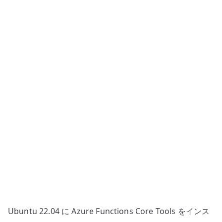
Core
Tools
–
ロ
ー
カ
ル
実
行
環
境
を
準
備
す
る
Ubuntu 22.04 に Azure Functions Core Tools をインス
へ