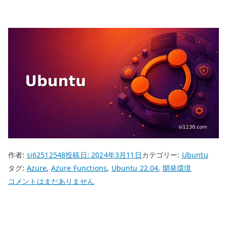
作者:
si62512548
投稿日:
2024年3月11日
カテゴリー:
Ubuntu
タグ:
Azure
,
Azure Functions
,
Ubuntu 22.04
,
開発環境
Ubuntu
コメントはまだありません
22.04
Azure
Functions