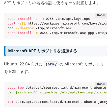
APT リポジトリの署名検証に使うキーを配置します。
sudo
install
-d
-m
curl
-sSL
 https://packages.microsoft.com/keys/micro
gpg 
--dearmor
sudo
install
-m
 0644 /tmp/microsoft.asc.gpg /etc/ap
Microsoft APT リポジトリを追加する
Ubuntu 22.04 向けに
の Microsoft リポジトリ
jammy
を追加します。
sudo
tee
 /etc/apt/sources.list.d/microsoft-ubuntu-j
deb [arch=amd64 signed-by=/etc/apt/keyrings/microso
EOF
cat
 /etc/apt/sources.list.d/microsoft-ubuntu-jammy-