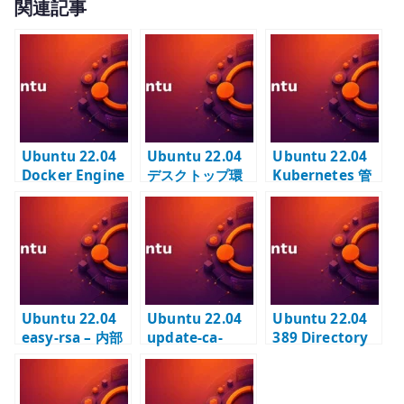
関連記事
it
te
r
Ubuntu 22.04
Ubuntu 22.04
Ubuntu 22.04
Docker Engine
デスクトップ環
Kubernetes 管
の導入 –
境 – Server に
理ツールのイン
Ubuntu 標準パ
ubuntu-
ストール –
ッケージでコン
desktop を追加
kubectl / Helm
テナ実行環境を
する
/ calicoctl の使
構築する
い分け
Ubuntu 22.04
Ubuntu 22.04
Ubuntu 22.04
easy-rsa – 内部
update-ca-
389 Directory
CA と SAN 付き
certificates –
Server #1 – イ
証明書を作成す
内部 CA を信頼
ンスタンス作成
る
ストアへ登録す
と suffix 設計