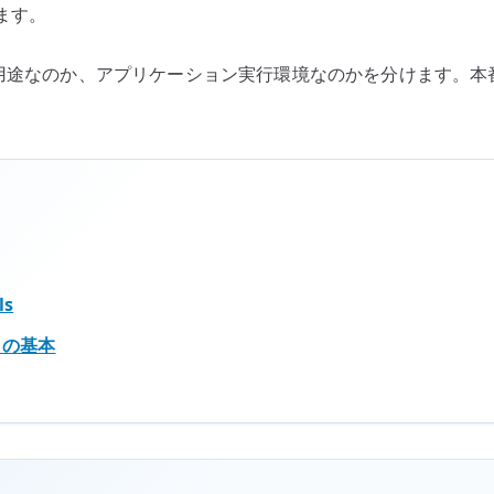
ります。
置
づ
途なのか、アプリケーション実行環境なのかを分けます。本番サーバ
け
を
確
認
す
る
へ
の
ls
de の基本