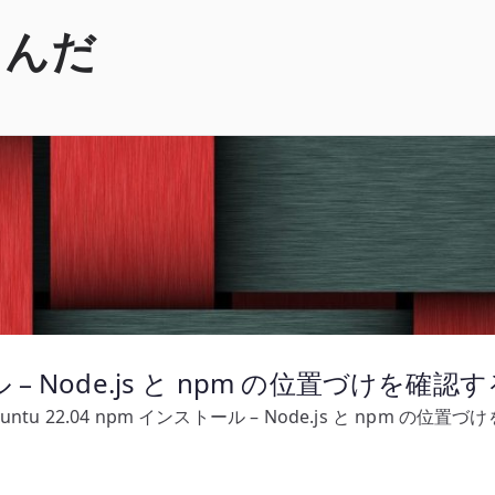
くんだ
ール – Node.js と npm の位置づけを確認
untu 22.04 npm インストール – Node.js と npm の位置