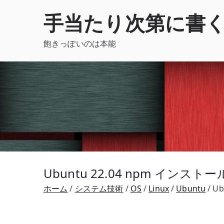
内
手当たり次第に書
容
を
飽きっぽいのは本能
ス
キ
ッ
プ
Ubuntu 22.04 npm インスト
ホーム
システム技術
OS
Linux
Ubuntu
Ub