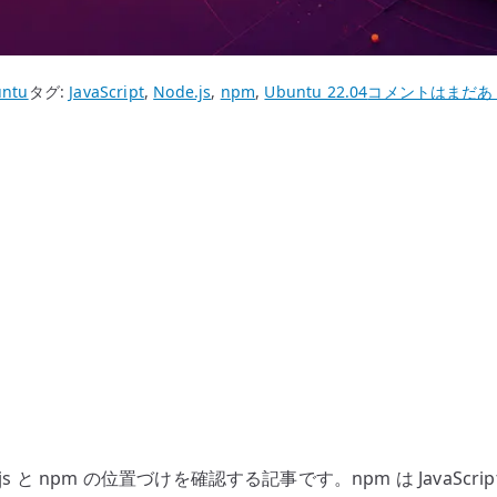
Ubuntu
ntu
タグ:
JavaScript
,
Node.js
,
npm
,
Ubuntu 22.04
コメントはまだあ
22.04
npm
イ
ン
ス
ト
ー
ル
–
Node.js
と
npm
の
de.js と npm の位置づけを確認する記事です。npm は JavaSc
位