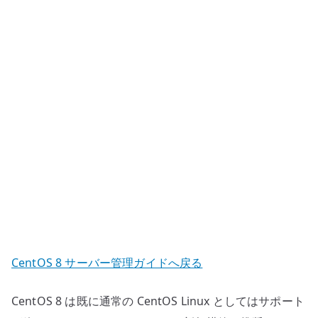
ト
ー
ル
–
WordPress
向
け
基
本
設
定
へ
の
CentOS 8 サーバー管理ガイドへ戻る
CentOS 8 は既に通常の CentOS Linux としてはサポート