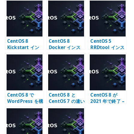
te
r
CentOS 8
CentOS 8
CentOS 5
Kickstart イン
Docker インス
RRDtool インス
ストール – 自動
トール – Docker
トール – Cacti
インストール設
CE の導入
で使う時系列デ
定例
ータ保存
CentOS 8 で
CentOS 8 と
CentOS 8 が
WordPress を構
CentOS 7 の違い
2021 年で終了 –
築した記録 – 現
– 移行期に確認す
CentOS Stream
在は Ubuntu /
ること
への転換点
Kubernetes 構
成へ読み替える