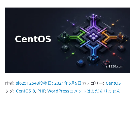
作者:
si62512548
投稿日:
2021年5月9日
カテゴリー:
CentOS
CentOS
タグ:
CentOS 8
,
PHP
,
WordPress
コメントはまだありません
8
PHP
イ
ン
ス