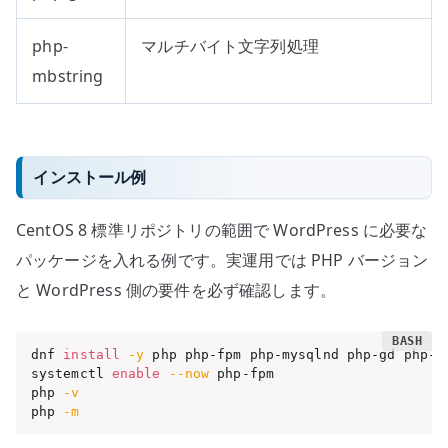
php-
マルチバイト文字列処理
mbstring
インストール例
CentOS 8 標準リポジトリの範囲で WordPress に必要な
パッケージを入れる例です。実運用では PHP バージョン
と WordPress 側の要件を必ず確認します。
dnf 
install
-y
 php php-fpm php-mysqlnd php-gd php-mb
systemctl 
enable
--now
 php-fpm

php 
-v
php 
-m