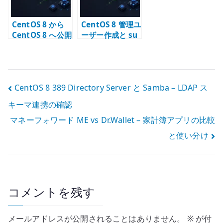
CentOS 8 から
CentOS 8 管理ユ
CentOS 8 へ公開
ーザー作成と su
鍵認証で SSH 接
コマンドの制限
続する
投
CentOS 8 389 Directory Server と Samba – LDAP ス
キーマ連携の確認
稿
マネーフォワード ME vs Dr.Wallet – 家計簿アプリの比較
ナ
と使い分け
ビ
ゲ
ー
コメントを残す
シ
メールアドレスが公開されることはありません。
※
が付