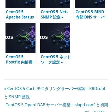
CentOS 5
CentOS 5 Net-
CentOS 5 BIND
Apache Status
SNMP 設定 –
内部 DNS サーバ
の確認 –
snmpd と監視項
ー構築 – named
mod_status で
目の基本
chroot とゾーン
稼働状態を見る
設定
CentOS 5
CentOS 5 ネット
Postfix 内部用
ワーク設定 –
メールサーバー
ifcfg と
構築 – LAN 内配
network サービ
送の基本
スの基本
投
CentOS 5 Cacti モニタリングサーバー構築 – RRDtool
と SNMP 監視
稿
CentOS 5 OpenLDAP サーバー構築 – slapd.conf と初期
ナ