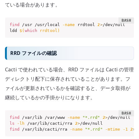
ている場合があります。
find
 /usr /usr/local 
-name
 rrdtool 
2
>
/dev/null

ldd 
$(
which
 rrdtool
)
RRD ファイルの確認
Cacti で使われている場合、RRD ファイルは Cacti の管理
ディレクトリ配下に保存されていることがあります。フ
ァイルが更新されているかを確認すると、データ取得が
継続しているかの手掛かりになります。
find
 /var/lib /var/www 
-name
"*.rrd"
2
>
ls
-lh
 /var/lib/cacti/rra 
2
>
find
 /var/lib/cacti/rra 
-name
"*.rrd"
-mtime
-1
2
>
/