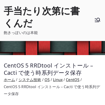
内
手当たり次第に書
容
を
くんだ
ス
キ
飽きっぽいのは本能
ッ
プ
CentOS 5 RRDtool インストール –
Cacti で使う時系列データ保存
ホーム
システム技術
OS
Linux
CentOS
CentOS 5 RRDtool インストール – Cacti で使う時系列デ
ータ保存