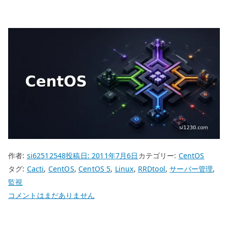
作者:
si62512548
投稿日:
2011年7月6日
カテゴリー:
CentOS
タグ:
Cacti
,
CentOS
,
CentOS 5
,
Linux
,
RRDtool
,
サーバー管理
,
監視
CentOS
コメントはまだありません
5
RRDtool