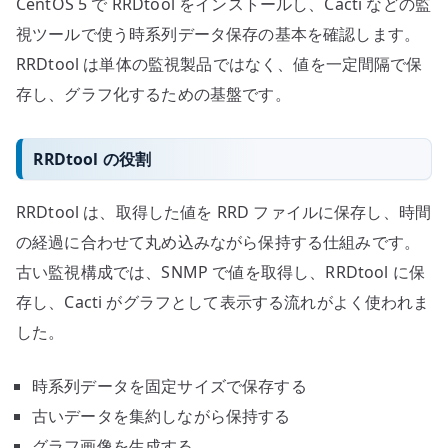
CentOS 5 で RRDtool をインストールし、Cacti などの監
保
存
視ツールで使う時系列データ保存の基本を確認します。
へ
RRDtool は単体の監視製品ではなく、値を一定間隔で保
の
存し、グラフ化するための基盤です。
RRDtool の役割
RRDtool は、取得した値を RRD ファイルに保存し、時間
の経過に合わせて丸め込みながら保持する仕組みです。
古い監視構成では、SNMP で値を取得し、RRDtool に保
存し、Cacti がグラフとして表示する流れがよく使われま
した。
時系列データを固定サイズで保存する
古いデータを集約しながら保持する
グラフ画像を生成する