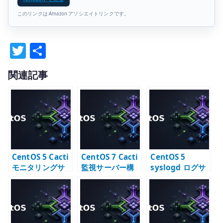
このリンクは Amazon アソシエイトリンクです。
T
共
w
有
関連記事
it
te
r
CentOS 5 Cacti
CentOS 7 Cacti
CentOS 5
モニタリングサ
監視サーバー構
syslogd ログサ
ーバー構築 –
築 – リソースグ
ーバー構築 –
RRDtool と
ラフ監視の基本
syslog の受信と
SNMP 監視
転送