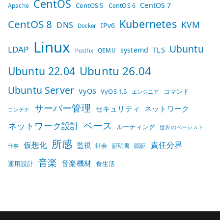
CentOS
CentOS 7
CentOS 5
Apache
CentOS 6
Kubernetes
CentOS 8
KVM
DNS
IPv6
Docker
Linux
Ubuntu
LDAP
TLS
systemd
QEMU
Postfix
Ubuntu 26.04
Ubuntu 22.04
Ubuntu Server
VyOS
VyOS 1.5
コマンド
エンジニア
サーバー管理
セキュリティ
ネットワーク
コンテナ
ベース
ネットワーク設計
ルーティング
世界のベーシスト
所感
仮想化
責任分界
監視
社会
証明書
認証
仕事
音楽
音楽機材
運用設計
食生活