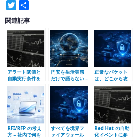
T
共
w
有
関連記事
it
te
r
アラート閾値と
円安を生活実感
正常なパケット
自動実行条件を
だけで語らない –
は、どこから攻
混同しない – 通
ドル円 150 円台
撃になるのか –
知、抑制、停
と物価・賃金で
通信量と資源か
止、切り戻しの
見る
ら考えるファイ
境界を分ける
アウォール設計
RFI/RFP の考え
すべてを境界フ
Red Hat の自動
方 – 社内で何を
ァイアウォール
化イベントに参