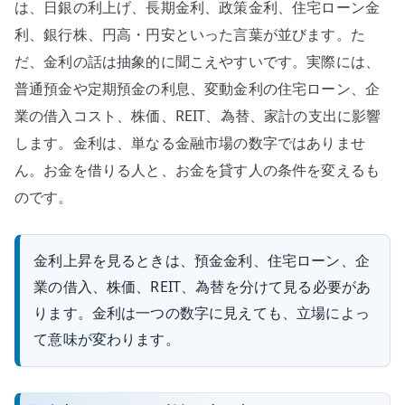
ン、
は、日銀の利上げ、長期金利、政策金利、住宅ローン金
株
利、銀行株、円高・円安といった言葉が並びます。た
価
だ、金利の話は抽象的に聞こえやすいです。実際には、
を
普通預金や定期預金の利息、変動金利の住宅ローン、企
具
業の借入コスト、株価、REIT、為替、家計の支出に影響
体
します。金利は、単なる金融市場の数字ではありませ
例
ん。お金を借りる人と、お金を貸す人の条件を変えるも
で
見
のです。
る
へ
金利上昇を見るときは、預金金利、住宅ローン、企
の
業の借入、株価、REIT、為替を分けて見る必要があ
ります。金利は一つの数字に見えても、立場によっ
て意味が変わります。