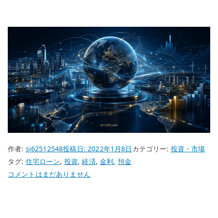
作者:
si62512548
投稿日:
2022年1月8日
カテゴリー:
投資・市場
タグ:
住宅ローン
,
投資
,
経済
,
金利
,
預金
金
コメントはまだありません
利
が
上