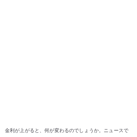
が
る
と
何
が
変
わ
る
の
か
–
預
金、
住
宅
ロ
金利が上がると、何が変わるのでしょうか。ニュースで
ー