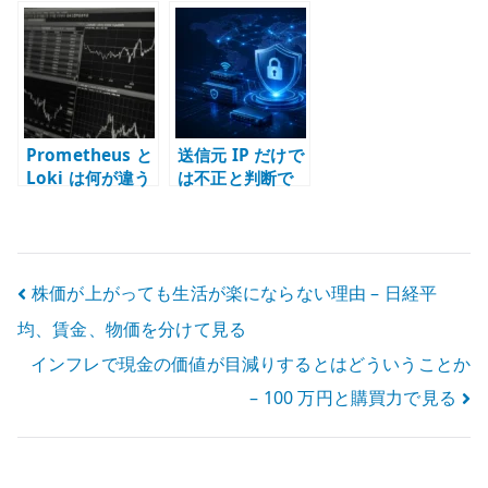
握り、外部に何
で防がない – 破
加して考えた –
を任せるか
棄条件を配置す
AI 運用は、判断
る場所
を自由化するこ
とではない
Prometheus と
送信元 IP だけで
Loki は何が違う
は不正と判断で
のか – メトリク
きない – 経路と
ス、ログ、トレ
トポロジーから
ース、アラート
破棄条件を考え
の役割を分ける
る
投
株価が上がっても生活が楽にならない理由 – 日経平
均、賃金、物価を分けて見る
稿
インフレで現金の価値が目減りするとはどういうことか
ナ
– 100 万円と購買力で見る
ビ
ゲ