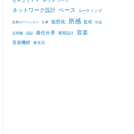
セキュリティ
ネットワーク
ベース
ネットワーク設計
ルーティング
所感
仮想化
監視
社会
世界のベーシスト
仕事
音楽
責任分界
運用設計
証明書
認証
音楽機材
食生活