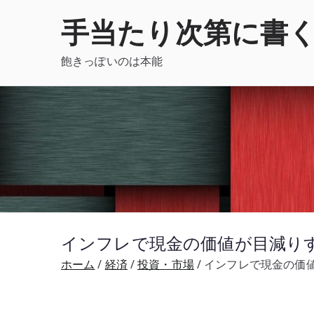
内
手当たり次第に書
容
を
飽きっぽいのは本能
ス
キ
ッ
プ
インフレで現金の価値が目減りする
ホーム
経済
投資・市場
インフレで現金の価値