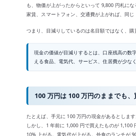
も、物価が上がったからといって 9,800 円札
と
家賃、スマートフォン、交通費が上がれば、同じ 
は
ど
つまり、目減りしているのは名目額ではなく、購
う
い
う
現金の価値が目減りするとは、口座残高の数字が
こ
える食品、電気代、サービス、住居費が少な
と
か
–
100
万
100 万円は 100 万円のままで
円
と
たとえば、手元に 100 万円の現金があるとしま
購
しかし、1 年前に 1,000 円で買えたものが 1,
買
力
10% 上がる。電気代が上がる。外食のランチが 90