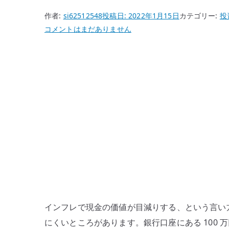
作者:
si62512548
投稿日:
2022年1月15日
カテゴリー:
投
イ
コメントはまだありません
ン
フ
レ
で
現
金
の
価
値
が
目
減
り
インフレで現金の価値が目減りする、という言い
す
にくいところがあります。銀行口座にある 100 万
る