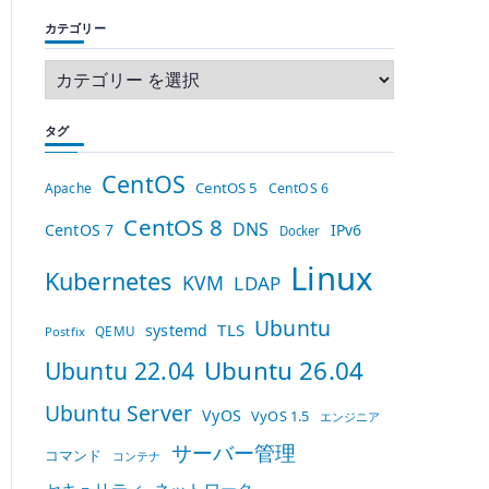
カテゴリー
タグ
CentOS
CentOS 5
Apache
CentOS 6
CentOS 8
DNS
CentOS 7
IPv6
Docker
Linux
Kubernetes
KVM
LDAP
Ubuntu
TLS
systemd
QEMU
Postfix
Ubuntu 26.04
Ubuntu 22.04
Ubuntu Server
VyOS
VyOS 1.5
エンジニア
サーバー管理
コマンド
コンテナ