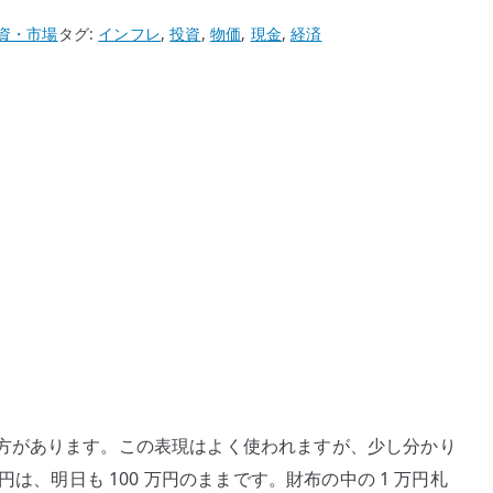
資・市場
タグ:
インフレ
,
投資
,
物価
,
現金
,
経済
方があります。この表現はよく使われますが、少し分かり
円は、明日も 100 万円のままです。財布の中の 1 万円札