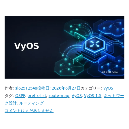
作者:
si62512548
投稿日:
2026年6月27日
カテゴリー:
VyOS
タグ:
OSPF
,
prefix-list
,
route-map
,
VyOS
,
VyOS 1.5
,
ネットワー
ク設計
,
ルーティング
VyOS
コメントはまだありません
route-
map