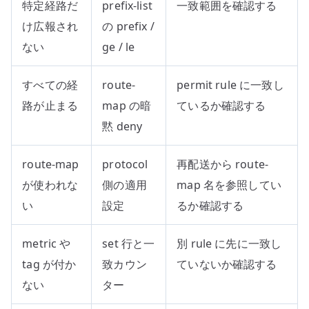
特定経路だ
prefix-list
一致範囲を確認する
け広報され
の prefix /
ない
ge / le
すべての経
route-
permit rule に一致し
路が止まる
map の暗
ているか確認する
黙 deny
route-map
protocol
再配送から route-
が使われな
側の適用
map 名を参照してい
い
設定
るか確認する
metric や
set 行と一
別 rule に先に一致し
tag が付か
致カウン
ていないか確認する
ない
ター