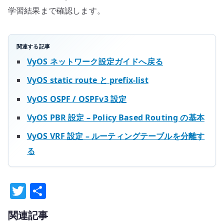
学習結果まで確認します。
関連する記事
VyOS ネットワーク設定ガイドへ戻る
VyOS static route と prefix-list
VyOS OSPF / OSPFv3 設定
VyOS PBR 設定 – Policy Based Routing の基本
VyOS VRF 設定 – ルーティングテーブルを分離す
る
T
共
w
有
関連記事
it