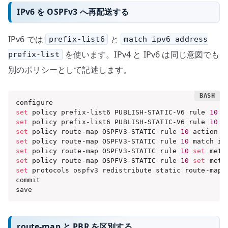
IPv6 を OSPFv3 へ再配送する
IPv6 では
と
prefix-list6
match ipv6 address
を使います。IPv4 と IPv6 は同じ意図でも
prefix-list
別のポリシーとして記述します。
set
 policy prefix-list6 PUBLISH-STATIC-V6 rule 
10
 a
set
 policy prefix-list6 PUBLISH-STATIC-V6 rule 
10
 p
set
 policy route-map OSPFV3-STATIC rule 
10
 action 
'
set
 policy route-map OSPFV3-STATIC rule 
10
 match ip
set
 policy route-map OSPFV3-STATIC rule 
10
set
 metr
set
 policy route-map OSPFV3-STATIC rule 
10
set
 metr
set
 protocols ospfv3 redistribute static route-map 
commit

save
route-map と PBR を区別する