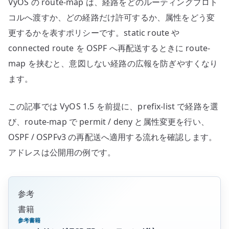
VyOS の route-map は、経路をどのルーティングプロト
へ
の
コルへ渡すか、どの経路だけ許可するか、属性をどう変
更するかを表すポリシーです。static route や
connected route を OSPF へ再配送するときに route-
map を挟むと、意図しない経路の広報を防ぎやすくなり
ます。
この記事では VyOS 1.5 を前提に、prefix-list で経路を選
び、route-map で permit / deny と属性変更を行い、
OSPF / OSPFv3 の再配送へ適用する流れを確認します。
アドレスは公開用の例です。
参考
書籍
参考書籍