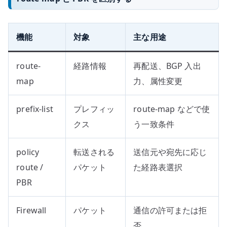
機能
対象
主な用途
route-
経路情報
再配送、BGP 入出
map
力、属性変更
prefix-list
プレフィッ
route-map などで使
クス
う一致条件
policy
転送される
送信元や宛先に応じ
route /
パケット
た経路表選択
PBR
Firewall
パケット
通信の許可または拒
否