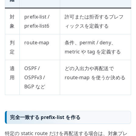
対
prefix-list /
許可または拒否するプレフ
象
prefix-list6
ィックスを定義する
判
route-map
条件、permit / deny、
定
metric や tag を定義する
適
OSPF /
どの入出力や再配送で
用
OSPFv3 /
route-map を使うか決める
BGP など
完全一致する prefix-list を作る
特定の static route だけを再配送する場合は、対象プレ