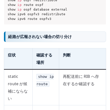
show 
ip
 ospf redistribute

show 
ip
 route ospf

show 
ip
 ospf database external

show ipv6 ospfv3 redistribute

show ipv6 route ospfv3
経路が広報されない場合の切り分け
症状
確認する
判断
場所
static
再配送前に RIB へ存
show ip
route が候
在するか確認する
route
補にならな
い