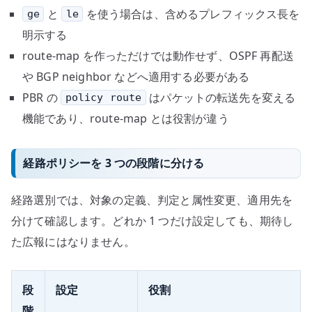
と
を使う場合は、含めるプレフィックス長を
ge
le
明示する
route-map を作っただけでは動作せず、OSPF 再配送
や BGP neighbor などへ適用する必要がある
PBR の
はパケットの転送先を変える
policy route
機能であり、route-map とは役割が違う
経路ポリシーを 3 つの段階に分ける
経路選別では、対象の定義、判定と属性変更、適用先を
分けて確認します。どれか 1 つだけ設定しても、期待し
た広報にはなりません。
段
設定
役割
階