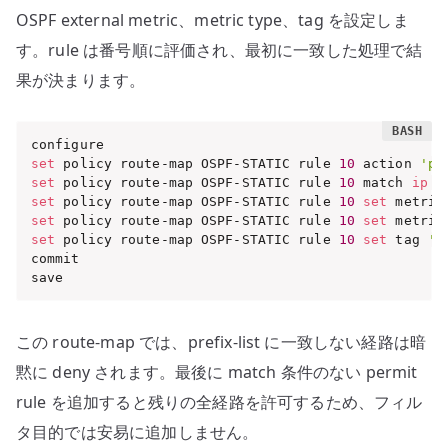
OSPF external metric、metric type、tag を設定しま
す。rule は番号順に評価され、最初に一致した処理で結
果が決まります。
set
 policy route-map OSPF-STATIC rule 
10
 action 
'pe
set
 policy route-map OSPF-STATIC rule 
10
 match 
ip
 a
set
 policy route-map OSPF-STATIC rule 
10
set
 metric
set
 policy route-map OSPF-STATIC rule 
10
set
 metric
set
 policy route-map OSPF-STATIC rule 
10
set
 tag 
'3
commit

save
この route-map では、prefix-list に一致しない経路は暗
黙に deny されます。最後に match 条件のない permit
rule を追加すると残りの全経路を許可するため、フィル
タ目的では安易に追加しません。