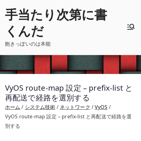
内
手当たり次第に書
容
を
くんだ
ス
キ
飽きっぽいのは本能
ッ
プ
VyOS route-map 設定 – prefix-list と
再配送で経路を選別する
ホーム
システム技術
ネットワーク
VyOS
VyOS route-map 設定 – prefix-list と再配送で経路を選
別する