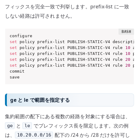
フィックスを完全一致で列挙します。prefix-list に一致
しない経路は許可されません。
set
 policy prefix-list PUBLISH-STATIC-V4 descriptio
set
 policy prefix-list PUBLISH-STATIC-V4 rule 
10
 ac
set
 policy prefix-list PUBLISH-STATIC-V4 rule 
10
 pr
set
 policy prefix-list PUBLISH-STATIC-V4 rule 
20
 ac
set
 policy prefix-list PUBLISH-STATIC-V4 rule 
20
 pr
commit

save
ge と le で範囲を指定する
集約範囲の配下にある複数の経路を対象にする場合は、
と
でプレフィックス長を限定します。次の例
ge
le
は、
配下の /24 から /28 だけを許可し
10.20.0.0/16