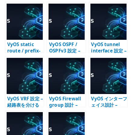
te
r
VyOS static
VyOS OSPF /
VyOS tunnel
route / prefix-
OSPFv3 設定 –
interface 設定 –
list 設定 – 経路
IPv4 / IPv6 の動
GRE / IP6GRE
と選別条件を分
的ルーティング
を経路設計に組
ける
を設計する
み込む
VyOS VRF 設定 –
VyOS Firewall
VyOS インターフ
経路表を分ける
group 設計 –
ェイス設計 –
設計と確認
address-group
Ethernet /
/ port-group /
Bonding /
interface-
Loopback /
group を確認す
VRF の役割