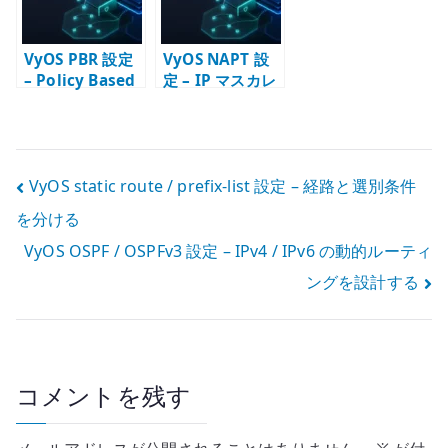
る
VyOS PBR 設定
VyOS NAPT 設
– Policy Based
定 – IP マスカレ
Routing の基本
ードで LAN から
外へ出す
投
VyOS static route / prefix-list 設定 – 経路と選別条件
を分ける
稿
VyOS OSPF / OSPFv3 設定 – IPv4 / IPv6 の動的ルーティ
ナ
ングを設計する
ビ
ゲ
ー
コメントを残す
シ