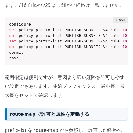
ます。/16 自体や /29 より細かい経路は一致しません。
set
 policy prefix-list PUBLISH-SUBNETS-V4 rule 
10
 a
set
 policy prefix-list PUBLISH-SUBNETS-V4 rule 
10
 p
set
 policy prefix-list PUBLISH-SUBNETS-V4 rule 
10
 g
set
 policy prefix-list PUBLISH-SUBNETS-V4 rule 
10
 l
commit

save
範囲指定は便利ですが、意図より広い経路を許可しやす
い設定でもあります。集約プレフィックス、最小長、最
大長をセットで確認します。
route-map で許可と属性を定義する
prefix-list を route-map から参照し、許可した経路へ