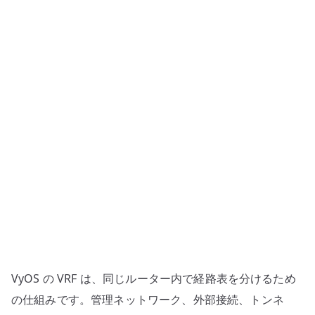
経
路
表
を
分
け
る
設
計
と
確
認
へ
の
VyOS の VRF は、同じルーター内で経路表を分けるため
の仕組みです。管理ネットワーク、外部接続、トンネ