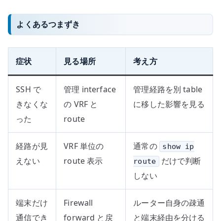
よくあるつまずき
症状
見る場所
考え方
SSH で
管理 interface
管理経路を別 table
きなくな
の VRF と
に移した影響を見る
った
route
経路が見
VRF 単位の
通常の
show ip
えない
route 表示
だけで判断
route
しない
端末だけ
Firewall
ルーター自身の疎通
通信でき
forward と戻
と端末経由を分ける