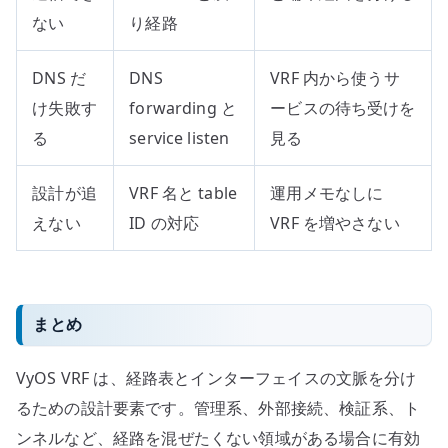
ない
り経路
DNS だ
DNS
VRF 内から使うサ
け失敗す
forwarding と
ービスの待ち受けを
る
service listen
見る
設計が追
VRF 名と table
運用メモなしに
えない
ID の対応
VRF を増やさない
まとめ
VyOS VRF は、経路表とインターフェイスの文脈を分け
るための設計要素です。管理系、外部接続、検証系、ト
ンネルなど、経路を混ぜたくない領域がある場合に有効