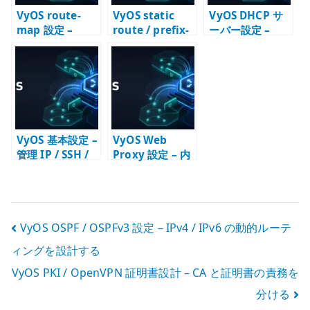
VyOS route-
VyOS static
VyOS DHCP サ
map 設定 –
route / prefix-
ーバー設定 –
prefix-list と再
list 設定 – 経路
LAN 向けアドレ
配送で経路を選
と選別条件を分
ス配布の基本
別する
ける
VyOS 基本設定 –
VyOS Web
管理 IP / SSH /
Proxy 設定 – 内
DNS / NTP /
部向け明示プロ
SNMP の初期設
キシとして使う
定
投
VyOS OSPF / OSPFv3 設定 – IPv4 / IPv6 の動的ルーテ
ィングを設計する
稿
VyOS PKI / OpenVPN 証明書設計 – CA と証明書の責務を
ナ
分ける