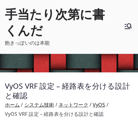
内
手当たり次第に書
容
を
くんだ
ス
キ
飽きっぽいのは本能
ッ
プ
VyOS VRF 設定 – 経路表を分ける設計
と確認
ホーム
システム技術
ネットワーク
VyOS
VyOS VRF 設定 – 経路表を分ける設計と確認