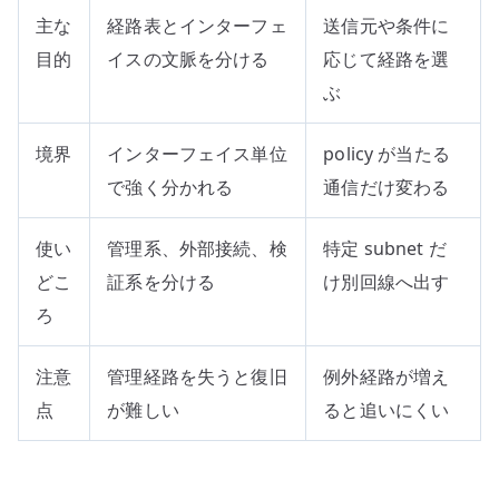
主な
経路表とインターフェ
送信元や条件に
目的
イスの文脈を分ける
応じて経路を選
ぶ
境界
インターフェイス単位
policy が当たる
で強く分かれる
通信だけ変わる
使い
管理系、外部接続、検
特定 subnet だ
どこ
証系を分ける
け別回線へ出す
ろ
注意
管理経路を失うと復旧
例外経路が増え
点
が難しい
ると追いにくい