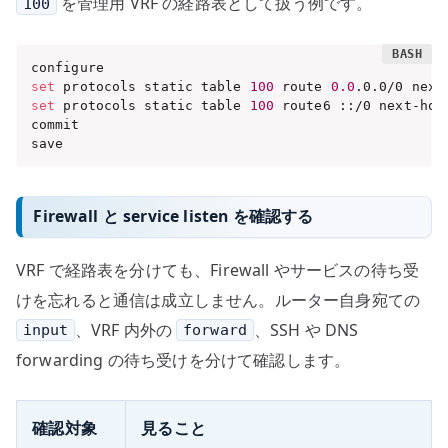
を管理用 VRF の経路表として扱う例です。
100
set
 protocols static table 
100
 route 
0.0
.0.0/0 next
set
 protocols static table 
100
 route6 ::/0 next-hop 
commit

save
Firewall と service listen を確認する
VRF で経路表を分けても、Firewall やサービスの待ち受
けを忘れると通信は成立しません。ルーター自身宛ての
、VRF 内外の
、SSH や DNS
input
forward
forwarding の待ち受けを分けて確認します。
確認対象
見ること