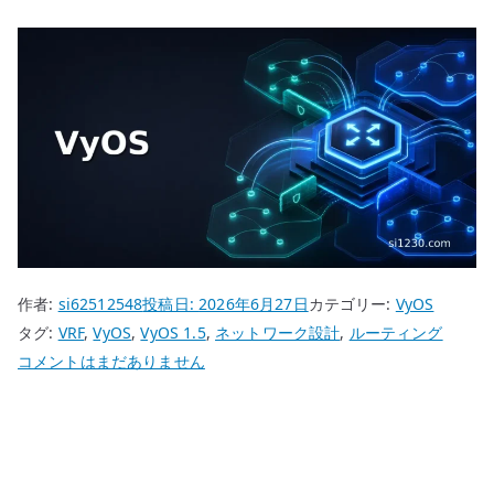
作者:
si62512548
投稿日:
2026年6月27日
カテゴリー:
VyOS
タグ:
VRF
,
VyOS
,
VyOS 1.5
,
ネットワーク設計
,
ルーティング
VyOS
コメントはまだありません
VRF
設
定
–