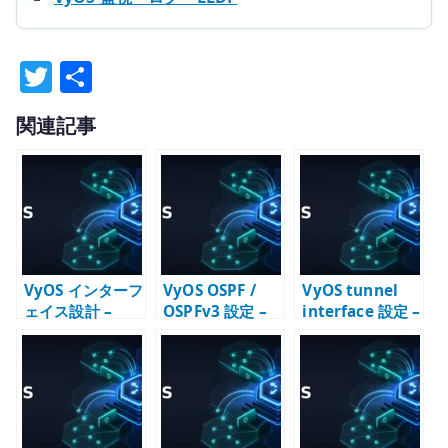
T
共
w
有
関連記事
it
te
r
VyOS インターフ
VyOS OSPF /
VyOS tunnel
ェイス設計 –
OSPFv3 設定 –
interface 設定 –
Ethernet /
IPv4 / IPv6 の動
GRE / IP6GRE
Bonding /
的ルーティング
を経路設計に組
Loopback /
を設計する
み込む
VRF の役割