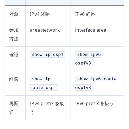
対象
IPv4 経路
IPv6 経路
参加
area network
interface area
方法
確認
show ip ospf
show ipv6
ospfv3
経路
show ip
show ipv6 route
route ospf
ospfv3
再配
IPv4 prefix を扱
IPv6 prefix を扱う
送
う