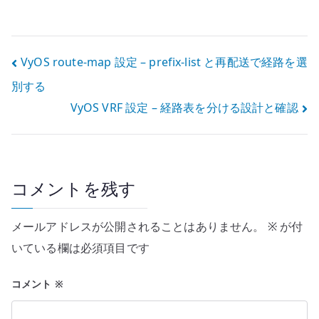
GRE / IP6GRE
list 設定 – 経路
を経路設計に組
と選別条件を分
み込む
ける
投
VyOS route-map 設定 – prefix-list と再配送で経路を選
別する
稿
VyOS VRF 設定 – 経路表を分ける設計と確認
ナ
ビ
ゲ
コメントを残す
ー
メールアドレスが公開されることはありません。
※
が付
シ
いている欄は必須項目です
ョ
コメント
※
ン