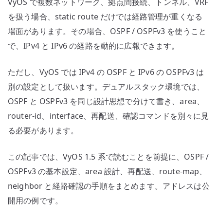
VyOS で複数ネットワーク、拠点間接続、トンネル、VRF
設
計
を扱う場合、static route だけでは経路管理が重くなる
す
場面があります。その場合、OSPF / OSPFv3 を使うこと
る
で、IPv4 と IPv6 の経路を動的に広報できます。
へ
の
ただし、VyOS では IPv4 の OSPF と IPv6 の OSPFv3 は
別の設定として扱います。デュアルスタック環境では、
OSPF と OSPFv3 を同じ設計思想で分けて書き、area、
router-id、interface、再配送、確認コマンドを別々に見
る必要があります。
この記事では、VyOS 1.5 系で読むことを前提に、OSPF /
OSPFv3 の基本設定、area 設計、再配送、route-map、
neighbor と経路確認の手順をまとめます。アドレスは公
開用の例です。