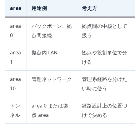
area
用途例
考え方
area
バックボーン、拠
拠点間の中核として
0
点間接続
扱う
area
拠点内 LAN
拠点や役割単位で分
1
ける
area
管理ネットワーク
管理系経路を分けた
10
い時に使う
トン
area 0 または拠
経路設計上の位置づ
ネル
点 area
けで決める