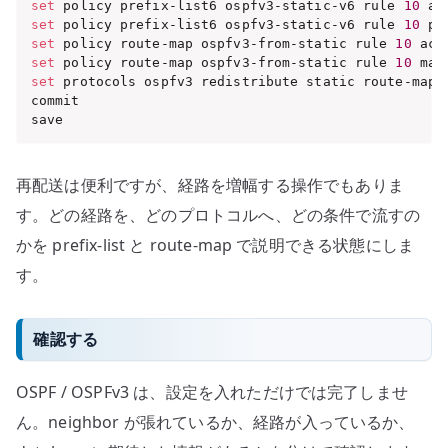
set
 policy prefix-list6 ospfv3-static-v6 rule 
10
 ac
set
 policy prefix-list6 ospfv3-static-v6 rule 
10
 pr
set
 policy route-map ospfv3-from-static rule 
10
 act
set
 policy route-map ospfv3-from-static rule 
10
 mat
set
 protocols ospfv3 redistribute static route-map 
commit

save
再配送は便利ですが、経路を増幅する操作でもありま
す。どの経路を、どのプロトコルへ、どの条件で流すの
かを prefix-list と route-map で説明できる状態にしま
す。
確認する
OSPF / OSPFv3 は、設定を入れただけでは完了しませ
ん。neighbor が張れているか、経路が入っているか、