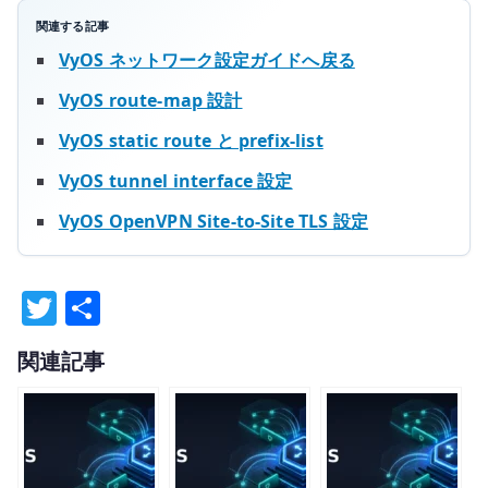
関連する記事
VyOS ネットワーク設定ガイドへ戻る
VyOS route-map 設計
VyOS static route と prefix-list
VyOS tunnel interface 設定
VyOS OpenVPN Site-to-Site TLS 設定
T
共
w
有
関連記事
it
te
r