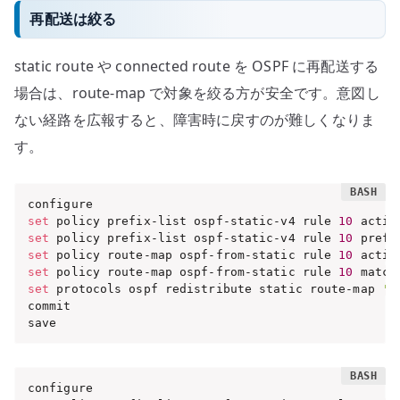
再配送は絞る
static route や connected route を OSPF に再配送する
場合は、route-map で対象を絞る方が安全です。意図し
ない経路を広報すると、障害時に戻すのが難しくなりま
す。
set
 policy prefix-list ospf-static-v4 rule 
10
 actio
set
 policy prefix-list ospf-static-v4 rule 
10
 prefi
set
 policy route-map ospf-from-static rule 
10
 actio
set
 policy route-map ospf-from-static rule 
10
 match
set
 protocols ospf redistribute static route-map 
'o
commit

save