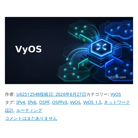
作者:
si62512548
投稿日:
2026年6月27日
カテゴリー:
VyOS
タグ:
IPv4
,
IPv6
,
OSPF
,
OSPFv3
,
VyOS
,
VyOS 1.5
,
ネットワーク
設計
,
ルーティング
VyOS
コメントはまだありません
OSPF
/