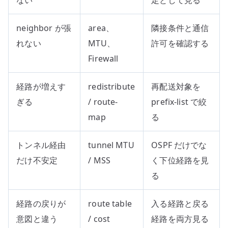
neighbor が張
area、
隣接条件と通信
れない
MTU、
許可を確認する
Firewall
経路が増えす
redistribute
再配送対象を
ぎる
/ route-
prefix-list で絞
map
る
トンネル経由
tunnel MTU
OSPF だけでな
だけ不安定
/ MSS
く下位経路を見
る
経路の戻りが
route table
入る経路と戻る
意図と違う
/ cost
経路を両方見る