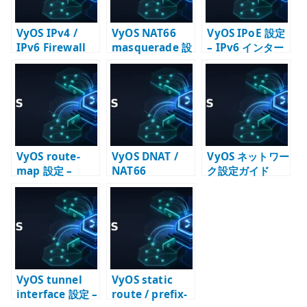
VyOS IPv4 /
VyOS NAT66
VyOS IPoE 設定
IPv6 Firewall
masquerade 設
– IPv6 インター
設定 – input /
定 – IPv6 NAT
ネット接続の基
forward の責務
を使う条件
本
を分ける
VyOS route-
VyOS DNAT /
VyOS ネットワー
map 設定 –
NAT66
ク設定ガイド
prefix-list と再
destination 設
配送で経路を選
定 – 公開サービ
別する
スへの転送と
Firewall
VyOS tunnel
VyOS static
interface 設定 –
route / prefix-