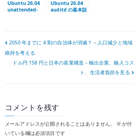
Ubuntu 26.04
Ubuntu 26.04
unattended-
auditd の基本設
upgrades の基
定 – 監査ログと
本設定 – セキュ
変更追跡の土台
リティ更新を自
を作る
動適用する
投
2050 年までに 4 割の自治体が消滅？ – 人口減少と地域
維持を考える
稿
ドル円 158 円と日本の産業構造 – 輸出企業、輸入コス
ナ
ト、生活者負担を見る
ビ
ゲ
ー
コメントを残す
シ
メールアドレスが公開されることはありません。
※
が付
ョ
いている欄は必須項目です