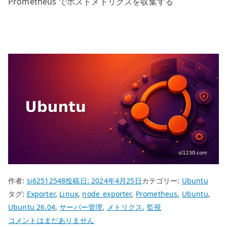
Prometheus でホストメトリクスを収集する
作者:
si62512548
投稿日:
2024年4月25日
カテゴリー:
Ubuntu
タグ:
Exporter
,
Linux
,
node_exporter
,
Prometheus
,
Ubuntu
,
Ubuntu 26.04
,
サーバー管理
,
メトリクス
,
監視
Ubuntu
コメントはまだありません