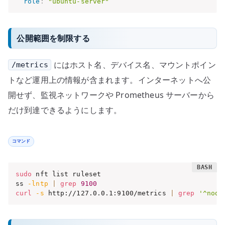
role
:
"ubuntu-server"
公開範囲を制限する
にはホスト名、デバイス名、マウントポイン
/metrics
トなど運用上の情報が含まれます。インターネットへ公
開せず、監視ネットワークや Prometheus サーバーから
だけ到達できるようにします。
コマンド
sudo
 nft list ruleset

ss 
-lntp
|
grep
9100
curl
-s
 http://127.0.0.1:9100/metrics 
|
grep
'^node