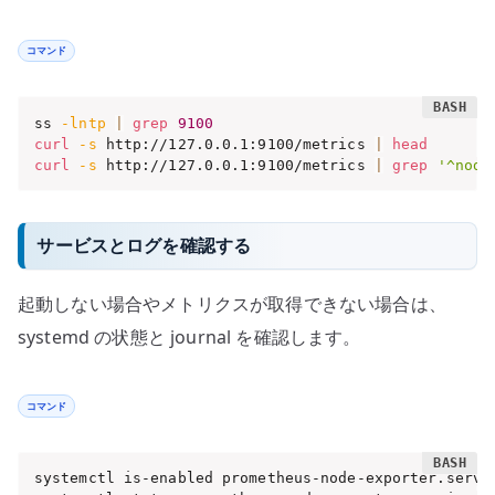
コマンド
ss 
-lntp
|
grep
9100
curl
-s
 http://127.0.0.1:9100/metrics 
|
head
curl
-s
 http://127.0.0.1:9100/metrics 
|
grep
'^node
サービスとログを確認する
起動しない場合やメトリクスが取得できない場合は、
systemd の状態と journal を確認します。
コマンド
systemctl is-enabled prometheus-node-exporter.servic