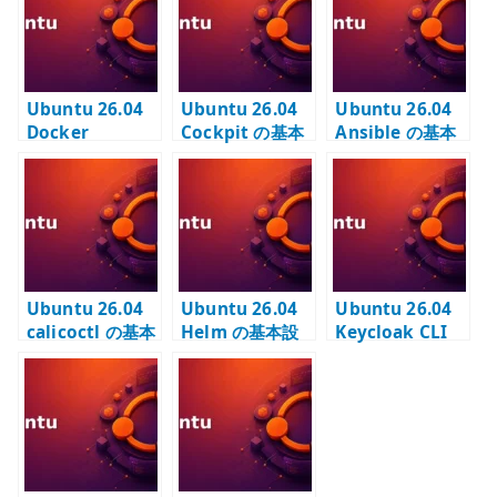
r
Ubuntu 26.04
Ubuntu 26.04
Ubuntu 26.04
Docker
Cockpit の基本
Ansible の基本
Registry の基本
設定 – Web UI
設定 – 構成管理
設定 – 内部コン
の管理入口を安
を実行する環境
テナレジストリ
全に使う
を作る
を用意する
Ubuntu 26.04
Ubuntu 26.04
Ubuntu 26.04
calicoctl の基本
Helm の基本設
Keycloak CLI
設定 – Calico を
定 –
の基本設定 –
確認する管理
Kubernetes ア
kcadm.sh を使
CLI を配置する
プリケーション
う管理ツールを
配備 CLI を固定
配置する
バージョンで管
理する