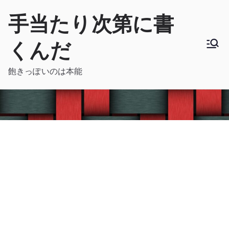
内
手当たり次第に書
容
を
くんだ
ス
キ
飽きっぽいのは本能
ッ
プ