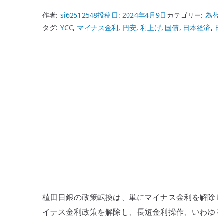
作者:
si62512548
投稿日:
2024年4月9日
カテゴリー:
為
タグ:
YCC
,
マイナス金利
,
円安
,
利上げ
,
国債
,
日本経済
,
植田日銀の政策転換は、単にマイナス金利を解除した
イナス金利政策を解除し、長短金利操作、いわゆる