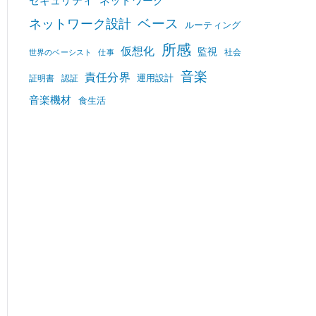
セキュリティ
ネットワーク
ベース
ネットワーク設計
ルーティング
所感
仮想化
監視
社会
世界のベーシスト
仕事
音楽
責任分界
運用設計
証明書
認証
音楽機材
食生活