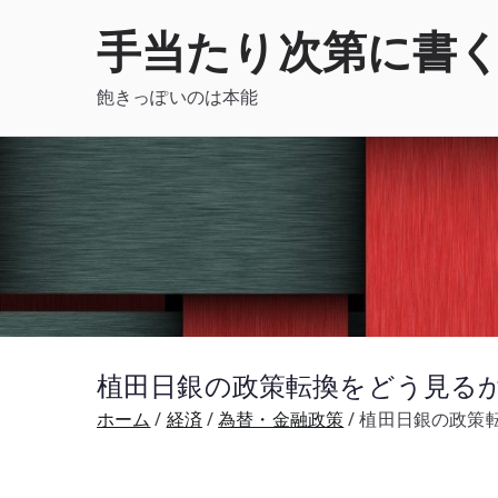
内
手当たり次第に書
容
を
飽きっぽいのは本能
ス
キ
ッ
プ
植田日銀の政策転換をどう見るか –
ホーム
経済
為替・金融政策
植田日銀の政策転換