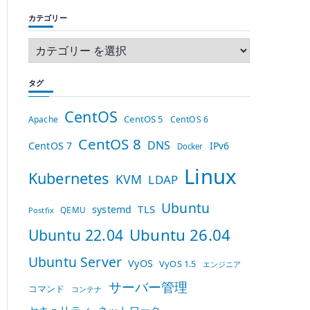
カテゴリー
タグ
CentOS
CentOS 5
Apache
CentOS 6
CentOS 8
DNS
CentOS 7
IPv6
Docker
Linux
Kubernetes
KVM
LDAP
Ubuntu
TLS
systemd
QEMU
Postfix
Ubuntu 26.04
Ubuntu 22.04
Ubuntu Server
VyOS
VyOS 1.5
エンジニア
サーバー管理
コマンド
コンテナ