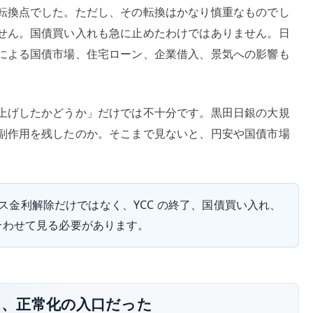
転換点でした。ただし、その転換はかなり慎重なものでし
2024
せん。国債買い入れも急に止めたわけではありません。日
年
による国債市場、住宅ローン、企業借入、景気への影響も
3
月
の
マ
上げしたかどうか」だけでは不十分です。黒田日銀の大規
イ
副作用を残したのか。そこまで見ないと、円安や国債市場
ナ
ス
金
利
イナス金利解除だけではなく、YCC の終了、国債買い入れ、
解
合わせて見る必要があります。
除
と
円
安
除は、正常化の入口だった
へ