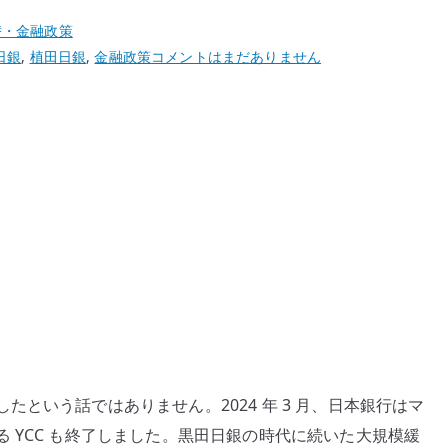
替・金融政策
植
日銀
,
植田日銀
,
金融政策
コメントはまだありません
田
日
銀
の
政
策
転
換
を
ど
う
見
る
という話ではありません。2024 年 3 月、日本銀行はマ
か
 YCC も終了しました。黒田日銀の時代に続いた大規模緩
–