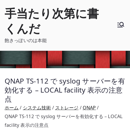
内
手当たり次第に書
容
を
くんだ
ス
キ
飽きっぽいのは本能
ッ
プ
QNAP TS-112 で syslog サーバーを有
効化する – LOCAL facility 表示の注意
点
ホーム
システム技術
ストレージ
QNAP
QNAP TS-112 で syslog サーバーを有効化する – LOCAL
facility 表示の注意点