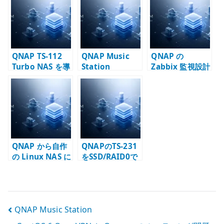
r
QNAP TS-112
QNAP Music
QNAP の
Turbo NAS を導
Station
Zabbix 監視設計
入
– Agent と
SNMP の使い分
け
QNAP から自作
QNAPのTS-231
の Linux NAS に
をSSD/RAID0で
変更
構成して超高速
NASを実現
投
QNAP Music Station