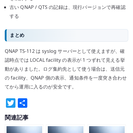
古い QNAP / QTS の記録は、現行バージョンで再確認
する
まとめ
QNAP TS-112 は syslog サーバーとして使えますが、確
認時点では LOCAL facility の表示が 1 つずれて見える挙
動がありました。ログ集約先として使う場合は、送信元
の facility、QNAP 側の表示、通知条件を一度突き合わせ
てから運用に入るのが安全です。
T
共
w
有
関連記事
it
te