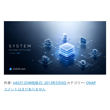
作者:
si62512548
投稿日:
2013年5月6日
カテゴリー:
QNAP
QNAP
コメントはまだありません
TS-
112
で