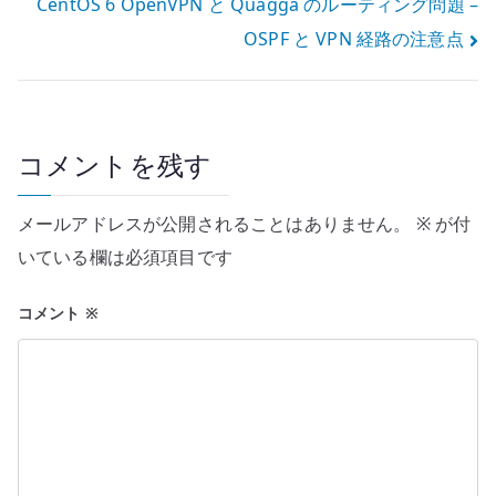
CentOS 6 OpenVPN と Quagga のルーティング問題 –
稿
OSPF と VPN 経路の注意点
ナ
ビ
ゲ
コメントを残す
ー
メールアドレスが公開されることはありません。
※
が付
シ
いている欄は必須項目です
ョ
コメント
※
ン