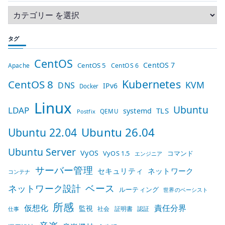
タグ
CentOS
CentOS 7
CentOS 5
Apache
CentOS 6
Kubernetes
CentOS 8
KVM
DNS
IPv6
Docker
Linux
Ubuntu
LDAP
TLS
systemd
QEMU
Postfix
Ubuntu 26.04
Ubuntu 22.04
Ubuntu Server
VyOS
VyOS 1.5
コマンド
エンジニア
サーバー管理
セキュリティ
ネットワーク
コンテナ
ベース
ネットワーク設計
ルーティング
世界のベーシスト
所感
仮想化
責任分界
監視
社会
証明書
認証
仕事