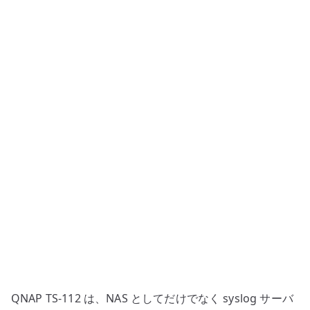
syslog
サ
ー
バ
ー
を
有
効
化
す
る
–
LOCAL
facility
表
示
QNAP TS-112 は、NAS としてだけでなく syslog サーバ
の