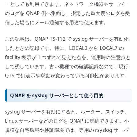
注
ーとしても利用できます。ネットワーク機器やサーバー
意
のログを QNAP 側へ集約し、指定した重大度のログを受
点
信した場合にメール通知する用途で使えます。
へ
の
この記事は、QNAP TS-112 で syslog サーバーを有効化
したときの記録です。特に、LOCAL0 から LOCAL7 の
facility 表示が 1 つずれて見えた点を、運用時の注意点と
して残しています。古い機種での確認記録なので、現行
QTS では表示や挙動が変わっている可能性があります。
QNAP を syslog サーバーとして使う目的
syslog サーバーを有効にすると、ルーター、スイッチ、
Linux サーバーなどのログを QNAP に集約できます。小
規模な自宅環境や検証環境では、専用の rsyslog サーバ