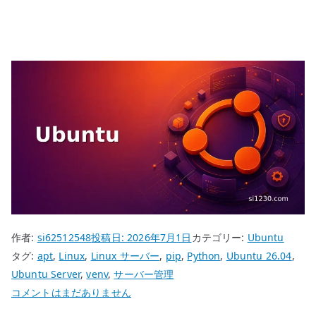
作者:
si62512548
投稿日:
2026年7月1日
カテゴリー:
Ubuntu
タグ:
apt
,
Linux
,
Linux サーバー
,
pip
,
Python
,
Ubuntu 26.04
,
Ubuntu Server
,
venv
,
サーバー管理
Ubuntu
コメントはまだありません
26.04