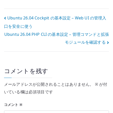
を構成する
変更追跡の土台
を作る
投
Ubuntu 26.04 Cockpit の基本設定 – Web UI の管理入
口を安全に使う
稿
Ubuntu 26.04 PHP CLI の基本設定 – 管理コマンドと拡張
ナ
モジュールを確認する
ビ
ゲ
ー
コメントを残す
シ
メールアドレスが公開されることはありません。
※
が付
ョ
いている欄は必須項目です
ン
コメント
※