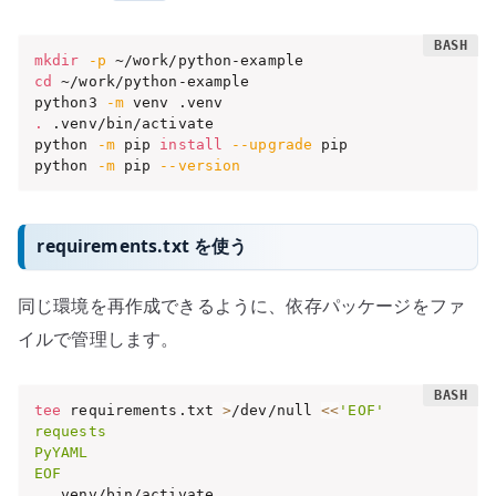
mkdir
-p
cd
 ~/work/python-example

python3 
-m
.
 .venv/bin/activate

python 
-m
 pip 
install
--upgrade
 pip

python 
-m
 pip 
--version
requirements.txt を使う
同じ環境を再作成できるように、依存パッケージをファ
イルで管理します。
tee
 requirements.txt 
>
/dev/null 
<<
'EOF'

requests

PyYAML

EOF
.
 .venv/bin/activate
