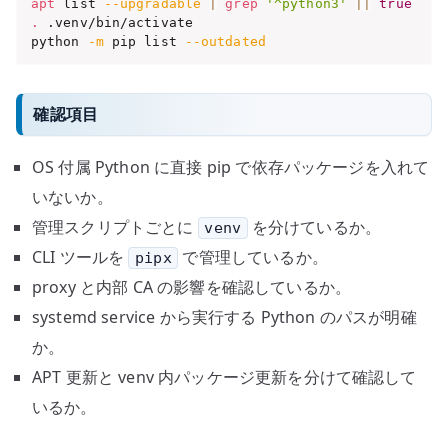
apt
 list 
--upgradable
|
grep
'^python3'
||
true
.
 .venv/bin/activate

python 
-m
 pip list 
--outdated
確認項目
OS 付属 Python に直接 pip で依存パッケージを入れて
いないか。
管理スクリプトごとに
を分けているか。
venv
CLI ツールを
で管理しているか。
pipx
proxy と内部 CA の影響を確認しているか。
systemd service から実行する Python のパスが明確
か。
APT 更新と venv 内パッケージ更新を分けて確認して
いるか。