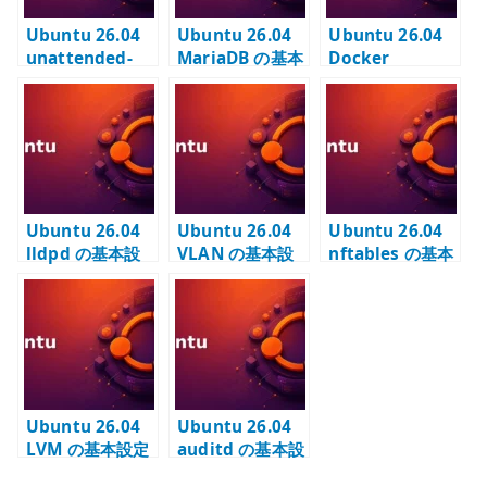
Ubuntu 26.04
Ubuntu 26.04
Ubuntu 26.04
unattended-
MariaDB の基本
Docker
upgrades の基
設定 – utf8mb4
Registry の基本
本設定 – セキュ
とローカル接続
設定 – 内部コン
リティ更新を自
を管理する
テナレジストリ
動適用する
を用意する
Ubuntu 26.04
Ubuntu 26.04
Ubuntu 26.04
lldpd の基本設
VLAN の基本設
nftables の基本
定 – LLDP で接
定 – Netplan で
設定 – OS
続先スイッチと
tagged VLAN
firewall の責務
ポートを確認す
を扱う
と通信制御
る
Ubuntu 26.04
Ubuntu 26.04
LVM の基本設定
auditd の基本設
– PV / VG / LV
定 – 監査ログと