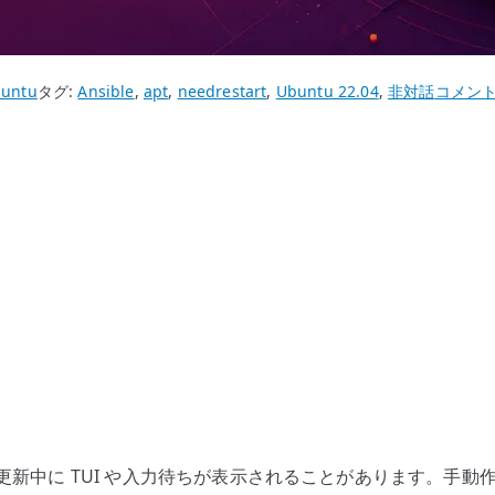
Ubuntu
untu
タグ:
Ansible
,
apt
,
needrestart
,
Ubuntu 22.04
,
非対話
コメン
22.04
APT
非
対
話
更
新
–
needres
と
入
力
待
、パッケージ更新中に TUI や入力待ちが表示されることがあります
ち