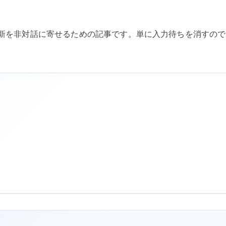
を
制
APT 更新を非対話に寄せるための記事です。単に入力待ちを消すのでは
御
す
る
へ
の