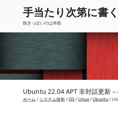
内
手当たり次第に書
容
を
飽きっぽいのは本能
ス
キ
ッ
プ
Ubuntu 22.04 APT 非対話更新
ホーム
システム技術
OS
Linux
Ubuntu
Ub