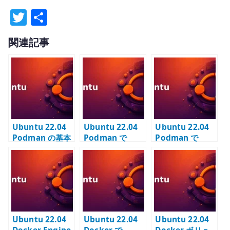
T
共
w
有
関連記事
it
te
r
Ubuntu 22.04
Ubuntu 22.04
Ubuntu 22.04
Podman の基本
Podman で
Podman で
操作 – Docker
phpIPAM を構
NetBox を構築
との違いを意識
築する
する
して使う
Ubuntu 22.04
Ubuntu 22.04
Ubuntu 22.04