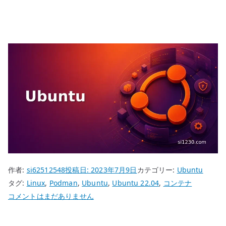
作者:
si62512548
投稿日:
2023年7月9日
カテゴリー:
Ubuntu
タグ:
Linux
,
Podman
,
Ubuntu
,
Ubuntu 22.04
,
コンテナ
Ubuntu
コメントはまだありません
22.04
Podman