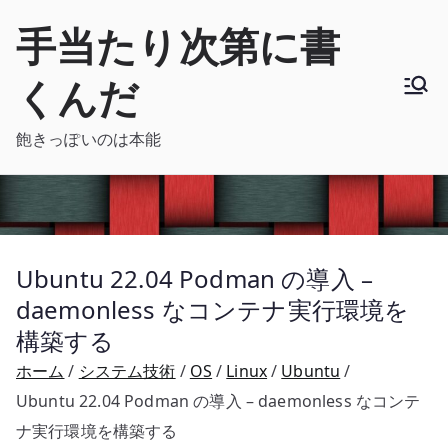
内
手当たり次第に書
容
を
くんだ
ス
キ
飽きっぽいのは本能
ッ
プ
Ubuntu 22.04 Podman の導入 –
daemonless なコンテナ実行環境を
構築する
ホーム
システム技術
OS
Linux
Ubuntu
Ubuntu 22.04 Podman の導入 – daemonless なコンテ
ナ実行環境を構築する