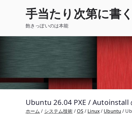
内
手当たり次第に書
容
を
飽きっぽいのは本能
ス
キ
ッ
プ
Ubuntu 26.04 PXE / Autoins
ホーム
システム技術
OS
Linux
Ubuntu
Ub