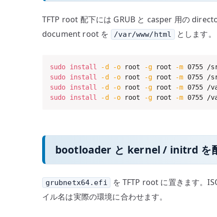
TFTP root 配下には GRUB と casper 用の dire
document root を
とします。
/var/www/html
sudo
install
-d
-o
 root 
-g
 root 
-m
sudo
install
-d
-o
 root 
-g
 root 
-m
sudo
install
-d
-o
 root 
-g
 root 
-m
sudo
install
-d
-o
 root 
-g
 root 
-m
 0755 /v
bootloader と kernel / initr
を TFTP root に置きます。I
grubnetx64.efi
イル名は実際の環境に合わせます。