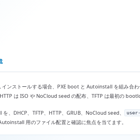
HTTP
を
連
携
さ
せ
る
成
へ
の
しインストールする場合、PXE boot と Autoinstall を
TTP は ISO や NoCloud seed の配布、TFTP は最初の bo
tall を、DHCP、TFTP、HTTP、GRUB、NoCloud seed、
user
Autoinstall 用のファイル配置と確認に焦点を当てます。