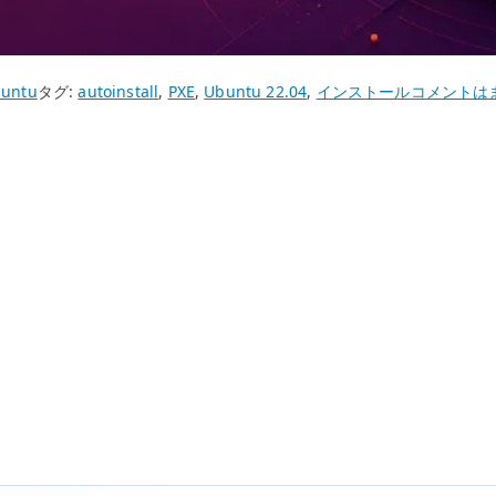
Ubuntu
untu
タグ:
autoinstall
,
PXE
,
Ubuntu 22.04
,
インストール
コメントは
26.04
PXE
/
Autoinstall
の
基
本
設
定
–
DHCP
/
TFTP
/