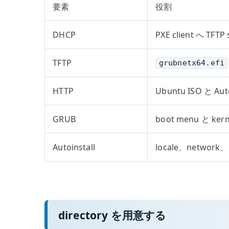
要素
役割
DHCP
PXE client へ TFT
TFTP
grubnetx64.efi
HTTP
Ubuntu ISO と Au
GRUB
boot menu と ke
Autoinstall
locale、network
directory を用意する