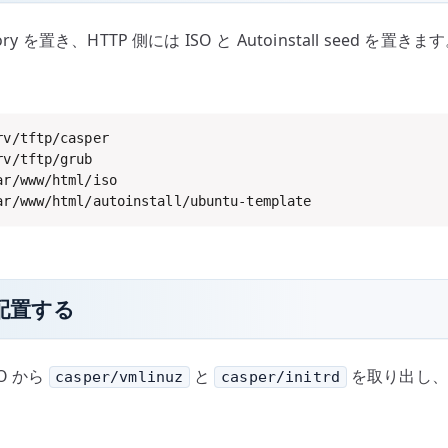
ctory を置き、HTTP 側には ISO と Autoinstall seed を置き
ar/www/html/autoinstall/ubuntu-template
d を配置する
SO から
と
を取り出し、T
casper/vmlinuz
casper/initrd