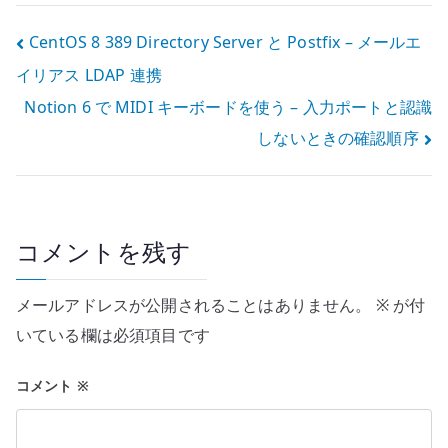
設定
投
CentOS 8 389 Directory Server と Postfix – メールエ
イリアス LDAP 連携
稿
Notion 6 で MIDI キーボードを使う – 入力ポートと認識
ナ
しないときの確認順序
ビ
ゲ
ー
コメントを残す
シ
メールアドレスが公開されることはありません。
※
が付
ョ
いている欄は必須項目です
ン
コメント
※