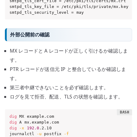
smtpd_tls_cert_file = /etc/pki/tls/certs/mx.crt

smtpd_tls_key_file = /etc/pki/tls/private/mx.key

smtpd_tls_security_level = may
外部公開前の確認
MX レコードと A レコードが正しく引けるか確認しま
す。
PTR レコードが送信元 IP と整合しているか確認しま
す。
第三者中継できないことを必ず確認します。
ログを見て拒否、配送、TLS の状態を確認します。
dig
dig
dig
-x
192.0
.2.10

journalctl 
-u
 postfix 
-f