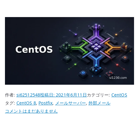
作者:
si62512548
投稿日:
2021年6月11日
カテゴリー:
CentOS
タグ:
CentOS 8
,
Postfix
,
メールサーバー
,
外部メール
CentOS
コメントはまだありません
8
Postfix
外