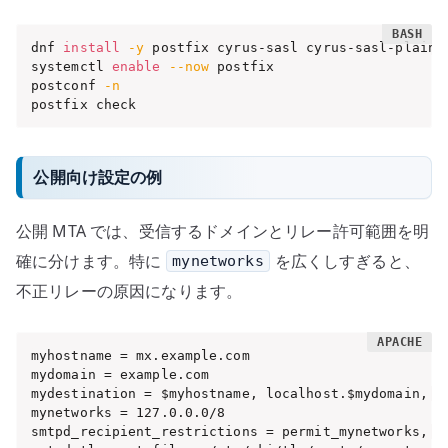
dnf 
install
-y
 postfix cyrus-sasl cyrus-sasl-plain

systemctl 
enable
--now
 postfix

postconf 
-n
postfix check
公開向け設定の例
公開 MTA では、受信するドメインとリレー許可範囲を明
確に分けます。特に
を広くしすぎると、
mynetworks
不正リレーの原因になります。
myhostname = mx.example.com

mydomain = example.com

mydestination = $myhostname, localhost.$mydomain, lo
mynetworks = 127.0.0.0/8

smtpd_recipient_restrictions = permit_mynetworks, re