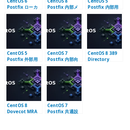
CentOS 6
CentOS 8
CentOS 5
Postfix ローカ
Postfix 内部メ
Postfix 内部用
ル MTA 構築 – サ
ールサーバー –
メールサーバー
ーバー内部通知
LDAP alias と
構築 – LAN 内配
用メール配送
smtps の設計
送の基本
CentOS 5
CentOS 7
CentOS 8 389
Postfix 外部用
Postfix 内部向
Directory
メールサーバー
け SMTP サーバ
Server と
構築 – インター
ー構築 – relay
Postfix – メール
ネット配送の基
と配送設計
エイリアス
本
LDAP 連携
CentOS 8
CentOS 7
Dovecot MRA
Postfix 共通設
メールサーバー –
定 – メールサー
IMAP と
バーの基本パラ
Maildir の基本
メータ