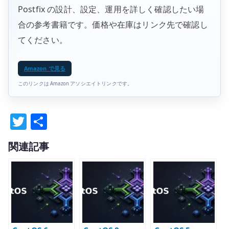
Postfix の設計、設定、運用を詳しく確認したい場
合の参考書籍です。価格や在庫はリンク先で確認し
てください。
Amazon で見る
このリンクは Amazon アソシエイトリンクです。
T
共
w
有
関連記事
it
te
r