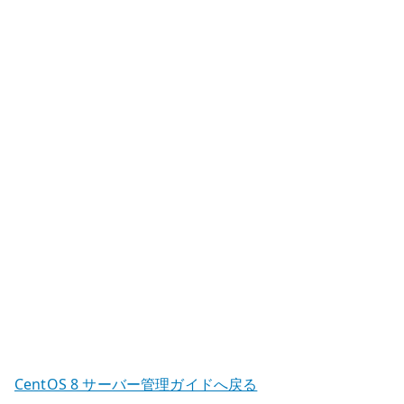
部
メ
ー
ル
サ
ー
バ
ー
–
公
開
MTA
の
基
本
設
CentOS 8 サーバー管理ガイドへ戻る
定