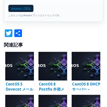
Amazon で見る
このリンクは Amazon アソシエイトリンクです。
T
共
w
有
関連記事
it
te
r
CentOS 5
CentOS 8
CentOS 8 DHCP
Dovecot メール
Postfix 外部メ
サーバー –
受信サーバー構
ールサーバー –
dhcpd.conf の
築 – LDAP 連携
公開 MTA の基本
基本設定
と IMAP/POP3
設定