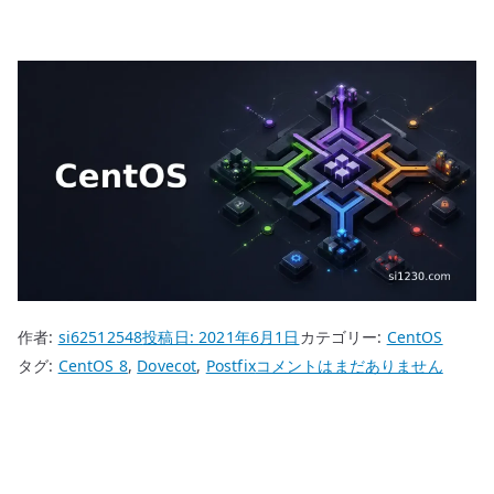
作者:
si62512548
投稿日:
2021年6月1日
カテゴリー:
CentOS
CentOS
タグ:
CentOS 8
,
Dovecot
,
Postfix
コメントはまだありません
8
Dovecot
MRA
メ