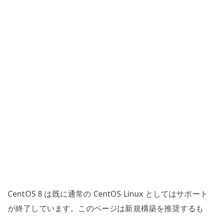
ー
ル
サ
ー
バ
ー
–
IMAP
と
Maildir
の
基
本
設
定
CentOS 8 は既に通常の CentOS Linux としてはサポート
へ
が終了しています。このページは新規構築を推奨するも
の