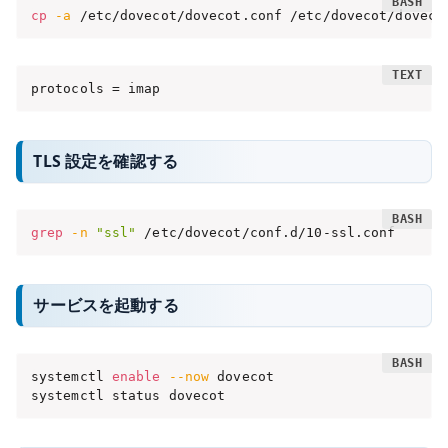
cp
-a
 /etc/dovecot/dovecot.conf /etc/dovecot/doveco
protocols = imap
TLS 設定を確認する
grep
-n
"ssl"
 /etc/dovecot/conf.d/10-ssl.conf
サービスを起動する
systemctl 
enable
--now
 dovecot

systemctl status dovecot