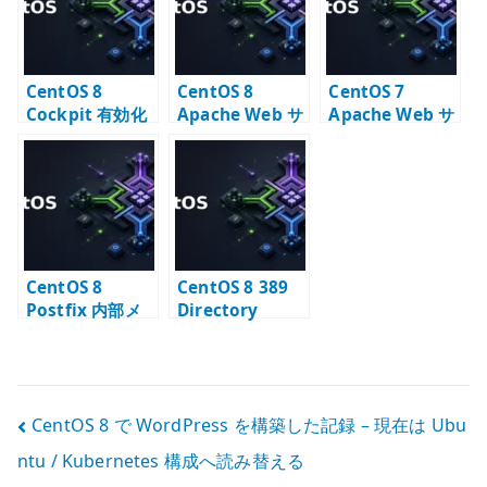
CentOS 8
CentOS 8
CentOS 7
Cockpit 有効化
Apache Web サ
Apache Web サ
– Web 管理 UI
ーバー – httpd
ーバー構築 –
の基本設定
の基本設定
httpd の基本設
定
CentOS 8
CentOS 8 389
Postfix 内部メ
Directory
ールサーバー –
Server と
LDAP alias と
Postfix – メール
smtps の設計
エイリアス
LDAP 連携
投
CentOS 8 で WordPress を構築した記録 – 現在は Ubu
ntu / Kubernetes 構成へ読み替える
稿