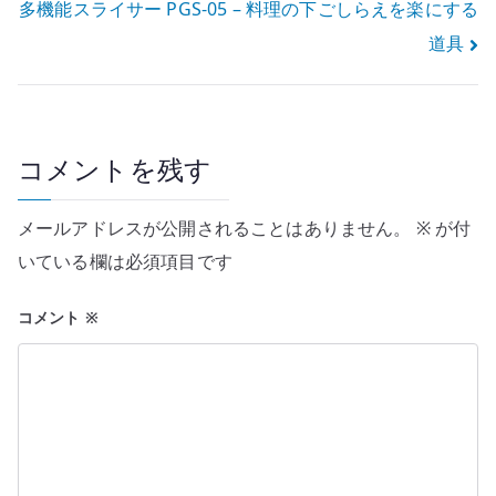
多機能スライサー PGS-05 – 料理の下ごしらえを楽にする
ナ
道具
ビ
ゲ
ー
コメントを残す
シ
メールアドレスが公開されることはありません。
※
が付
ョ
いている欄は必須項目です
ン
コメント
※