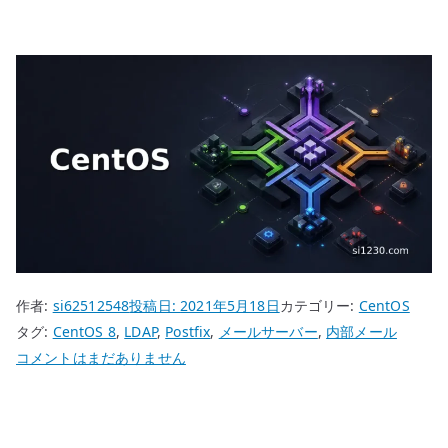
作者:
si62512548
投稿日:
2021年5月18日
カテゴリー:
CentOS
タグ:
CentOS 8
,
LDAP
,
Postfix
,
メールサーバー
,
内部メール
CentOS
コメントはまだありません
8
Postfix
内