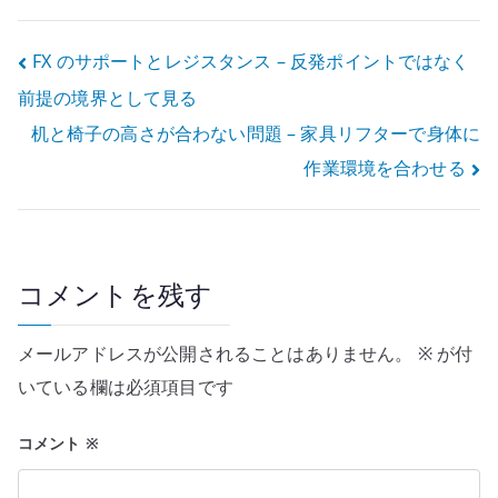
と配送設計
投
FX のサポートとレジスタンス – 反発ポイントではなく
前提の境界として見る
稿
机と椅子の高さが合わない問題 – 家具リフターで身体に
ナ
作業環境を合わせる
ビ
ゲ
ー
コメントを残す
シ
メールアドレスが公開されることはありません。
※
が付
ョ
いている欄は必須項目です
ン
コメント
※