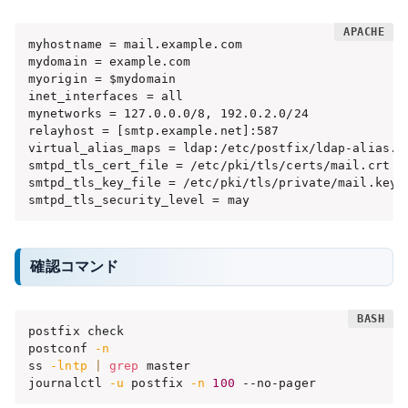
myhostname = mail.example.com

mydomain = example.com

myorigin = $mydomain

inet_interfaces = all

mynetworks = 127.0.0.0/8, 192.0.2.0/24

relayhost = [smtp.example.net]:587

virtual_alias_maps = ldap:/etc/postfix/ldap-alias.cf
smtpd_tls_cert_file = /etc/pki/tls/certs/mail.crt

smtpd_tls_key_file = /etc/pki/tls/private/mail.key

smtpd_tls_security_level = may
確認コマンド
postfix check

postconf 
-n
ss 
-lntp
|
grep
 master

journalctl 
-u
 postfix 
-n
100
 --no-pager