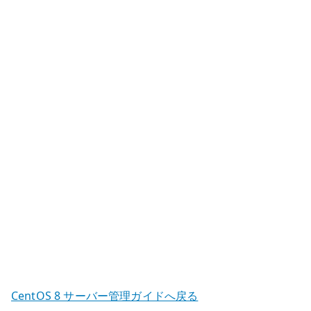
部
メ
ー
ル
サ
ー
バ
ー
–
LDAP
alias
と
smtps
の
設
計
CentOS 8 サーバー管理ガイドへ戻る
へ