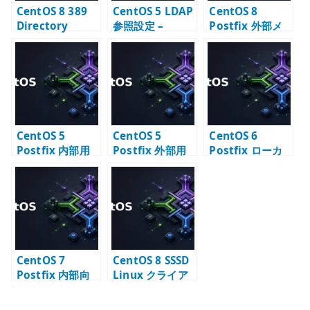
CentOS 8 389
CentOS 5 LDAP
CentOS 8
Directory
参照設定 –
Postfix 外部メ
Server と
setup コマンド
ールサーバー –
Postfix – メール
で LDAP クライ
公開 MTA の基本
エイリアス
アントを構成す
設定
LDAP 連携
る
CentOS 5
CentOS 5
CentOS 6
Postfix 内部用
Postfix 外部用
Postfix ローカ
メールサーバー
メールサーバー
ル MTA 構築 – サ
構築 – LAN 内配
構築 – インター
ーバー内部通知
送の基本
ネット配送の基
用メール配送
本
CentOS 7
CentOS 8 SSSD
Postfix 内部向
Linux クライア
け SMTP サーバ
ント – LDAP 認
ー構築 – relay
証の基本設定