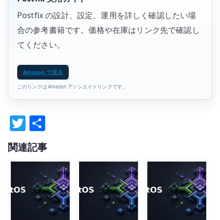
Postfix の設計、設定、運用を詳しく確認したい場
合の参考書籍です。価格や在庫はリンク先で確認し
てください。
Amazon で見る
このリンクは Amazon アソシエイトリンクです。
T
共
w
有
関連記事
it
te
r