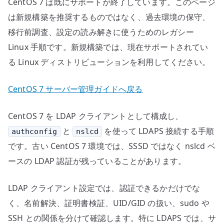
CentOS 7 は既にサポートが終了しています。このページ
の
は新規構築を推奨するものではなく、過去環境の保守、
移行前調査、設定の読み解きに使うためのレガシー
Linux 手順です。新規構築では、現在サポートされてい
る Linux ディストリビューションを利用してください。
CentOS 7 サーバー管理ガイドへ戻る
CentOS 7 を LDAP クライアントとして構成し、
と
を使って LDAPS 接続する手順
authconfig
nslcd
です。古い CentOS 7 環境では、SSSD ではなく nslcd ベ
ースの LDAP 認証が残っていることがあります。
LDAP クライアント設定では、認証できるかだけでな
く、名前解決、証明書検証、UID/GID の扱い、sudo や
SSH との関係を分けて確認します。特に LDAPS では、サ