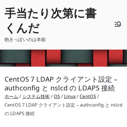
内
手当たり次第に書
容
を
くんだ
ス
キ
飽きっぽいのは本能
ッ
プ
CentOS 7 LDAP クライアント設定 –
authconfig と nslcd の LDAPS 接続
ホーム
システム技術
OS
Linux
CentOS
CentOS 7 LDAP クライアント設定 – authconfig と nslcd
の LDAPS 接続