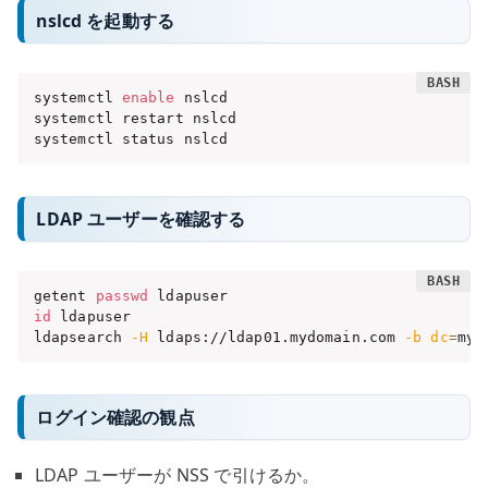
nslcd を起動する
systemctl 
enable
 nslcd

systemctl restart nslcd

systemctl status nslcd
LDAP ユーザーを確認する
getent 
passwd
id
 ldapuser

ldapsearch 
-H
 ldaps://ldap01.mydomain.com 
-b
dc
=
myd
ログイン確認の観点
LDAP ユーザーが NSS で引けるか。