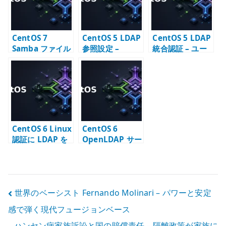
CentOS 7
CentOS 5 LDAP
CentOS 5 LDAP
Samba ファイル
参照設定 –
統合認証 – ユー
サーバー構築 –
setup コマンド
ザー情報を一元
LDAP passdb
で LDAP クライ
管理する考え方
と共有設定
アントを構成す
る
CentOS 6 Linux
CentOS 6
認証に LDAP を
OpenLDAP サー
使う – NSS /
バー構築 – slapd
PAM 連携の基本
と LDAP ディレ
クトリの基本
投
世界のベーシスト Fernando Molinari – パワーと安定
感で弾く現代フュージョンベース
稿
ハンセン病家族訴訟と国の賠償責任 – 隔離政策が家族に