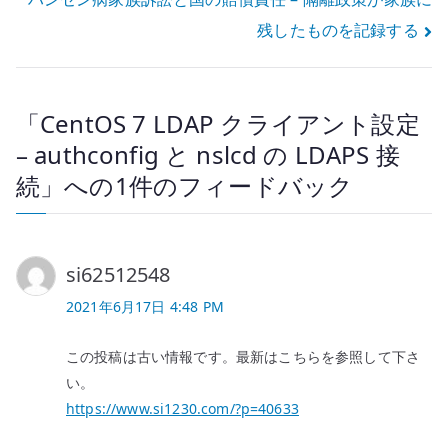
ナ
残したものを記録する
ビ
ゲ
「
CentOS 7 LDAP クライアント設定
ー
– authconfig と nslcd の LDAPS 接
シ
続
」への1件のフィードバック
ョ
ン
si62512548
2021年6月17日 4:48 PM
この投稿は古い情報です。最新はこちらを参照して下さ
い。
https://www.si1230.com/?p=40633