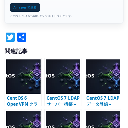
Amazon で見る
このリンクは Amazon アソシエイトリンクです。
T
共
w
有
関連記事
it
te
r
CentOS 6
CentOS 7 LDAP
CentOS 7 LDAP
OpenVPN クラ
サーバー構築 –
データ登録 –
イアント設定 –
OpenLDAP の初
base / group /
証明書配置と接
期設定と TLS
user の LDIF 例
続設定