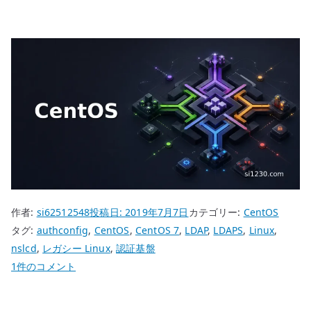
作者:
si62512548
投稿日:
2019年7月7日
カテゴリー:
CentOS
タグ:
authconfig
,
CentOS
,
CentOS 7
,
LDAP
,
LDAPS
,
Linux
,
nslcd
,
レガシー Linux
,
認証基盤
CentOS
1件のコメント
7
LDAP