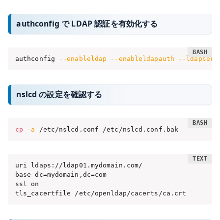
authconfig で LDAP 認証を有効化する
authconfig 
--enableldap
--enableldapauth
--ldapserv
nslcd の設定を確認する
cp
-a
 /etc/nslcd.conf /etc/nslcd.conf.bak
uri ldaps://ldap01.mydomain.com/

base dc=mydomain,dc=com

ssl on

tls_cacertfile /etc/openldap/cacerts/ca.crt