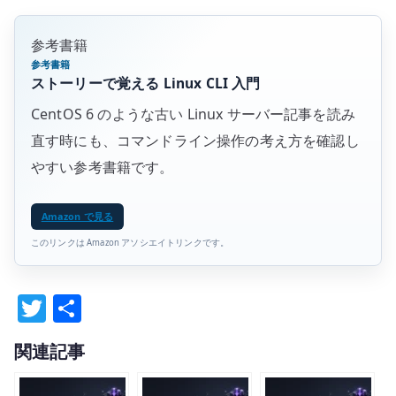
参考書籍
参考書籍
ストーリーで覚える Linux CLI 入門
CentOS 6 のような古い Linux サーバー記事を読み
直す時にも、コマンドライン操作の考え方を確認し
やすい参考書籍です。
Amazon で見る
このリンクは Amazon アソシエイトリンクです。
T
共
w
有
関連記事
it
te