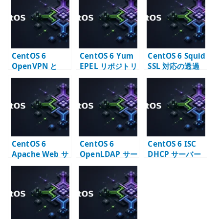
r
CentOS 6
CentOS 6 Yum
CentOS 6 Squid
OpenVPN と
EPEL リポジトリ
SSL 対応の透過
Quagga のルー
設定 – 追加パッ
型プロキシを断
ティング問題 –
ケージを利用す
念した理由
OSPF と VPN 経
る
路の注意点
CentOS 6
CentOS 6
CentOS 6 ISC
Apache Web サ
OpenLDAP サー
DHCP サーバー
ーバー構築 –
バー構築 – slapd
構築 –
httpd 2.2 系の
と LDAP ディレ
dhcpd.conf と
基本
クトリの基本
配布設定