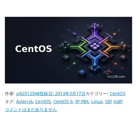
作者:
si62512548
投稿日:
2013年3月17日
カテゴリー:
CentOS
タグ:
Asterisk
,
CentOS
,
CentOS 6
,
IP-PBX
,
Linux
,
SIP
,
VoIP
CentOS
コメントはまだありません
6
Asterisk
IP-