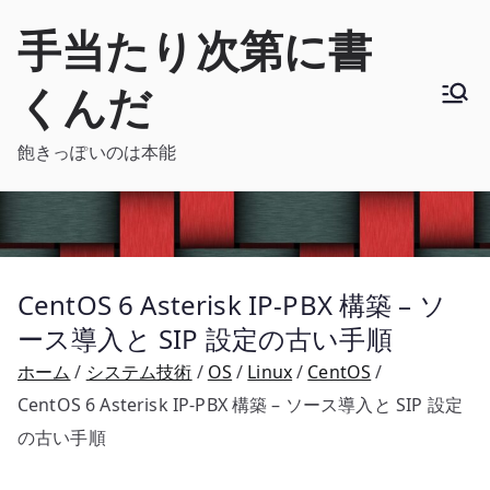
内
手当たり次第に書
容
を
くんだ
ス
キ
飽きっぽいのは本能
ッ
プ
CentOS 6 Asterisk IP-PBX 構築 – ソ
ース導入と SIP 設定の古い手順
ホーム
システム技術
OS
Linux
CentOS
CentOS 6 Asterisk IP-PBX 構築 – ソース導入と SIP 設定
の古い手順