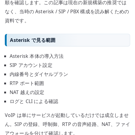
順
順を確認します。この記事は現在の新規構築の推奨では
へ
なく、当時の Asterisk / SIP / PBX 構成を読み解くための
の
資料です。
Asterisk で見る範囲
Asterisk 本体の導入方法
SIP アカウント設定
内線番号とダイヤルプラン
RTP ポート範囲
NAT 越えの設定
ログと CLI による確認
VoIP は単にサービスが起動しているだけでは成立しませ
ん。SIP の登録、呼制御、RTP の音声経路、NAT、ファイ
アウォールを分けて確認します。