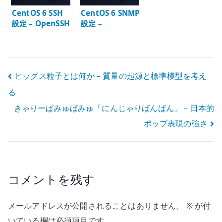
CentOS 6 SSH
CentOS 6 SNMP
設定 – OpenSSH
設定 –
サーバーの基本
snmpd.conf と
確認
監視公開範囲の
基本
投
ヒッグス粒子とは何か – 質量の起源と標準模型を考え
る
稿
きゃりーぱみゅぱみゅ「にんじゃりばんばん」 – 日本的
ナ
ポップ表現の強さ
ビ
ゲ
ー
コメントを残す
シ
メールアドレスが公開されることはありません。
※
が付
ョ
いている欄は必須項目です