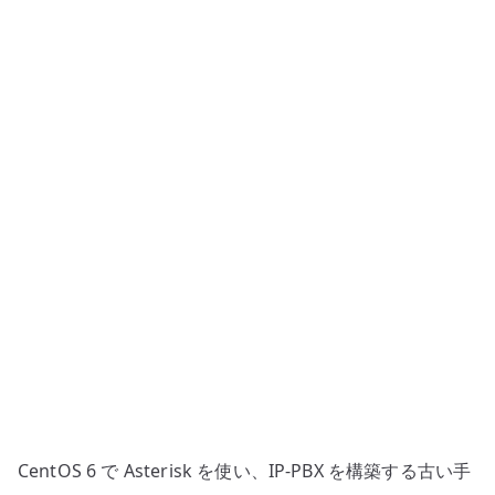
PBX
構
築
–
ソ
ー
ス
導
入
と
SIP
設
定
の
古
い
CentOS 6 で Asterisk を使い、IP-PBX を構築する古い手
手