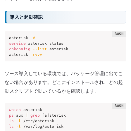
導入と起動確認
asterisk 
-V
service
chkconfig
--list
 asterisk

asterisk 
-rvvv
ソース導入している環境では、パッケージ管理に出てこ
ない場合があります。どこにインストールされ、どの起
動スクリプトで動いているかを確認します。
which
ps
 aux 
|
grep
[
a
]
ls
-l
ls
-l
 /var/log/asterisk