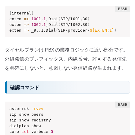
[
internal
]
exten 
=
>
1001,1
,Dial
(
SIP/1001,30
)
exten 
=
>
1002,1
,Dial
(
SIP/1002,30
)
exten 
=
>
 _9.,1,Dial
(
SIP/provider/
${EXTEN
:
1}
)
ダイヤルプランは PBX の業務ロジックに近い部分です。
外線発信のプレフィックス、内線番号、許可する発信先
を明確にしないと、意図しない発信経路が生まれます。
確認コマンド
asterisk 
-rvvv
sip show peers

sip show registry

dialplan show

core 
set
 verbose 
5