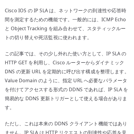
使
Cisco IOS の IP SLA は、ネットワークの到達性や応答時
い
方
間を測定するための機能です。一般的には、ICMP Echo
と
と Object Tracking を組み合わせて、スタティックルー
注
トの切り替えや死活監視に使われます。
意
点
この記事では、その少し外れた使い方として、IP SLA の
へ
HTTP GET を利用し、Cisco ルーターからダイナミック
の
DNS の更新 URL を定期的に呼び出す構成を整理します。
Value Domain のように、指定 URL へ必要なパラメータ
を付けてアクセスする形式の DDNS であれば、IP SLA を
簡易的な DDNS 更新トリガーとして使える場合がありま
す。
ただし、これは本来の DDNS クライアント機能ではあり
ません。IP SLA は HTTP リクエストの到達性や応答を見