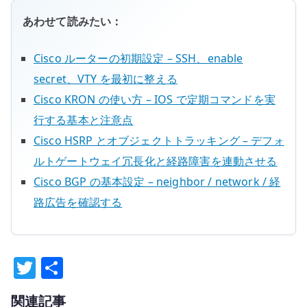
あわせて読みたい：
Cisco ルーターの初期設定 – SSH、enable
secret、VTY を最初に整える
Cisco KRON の使い方 – IOS で定期コマンドを実
行する基本と注意点
Cisco HSRP とオブジェクトトラッキング – デフォ
ルトゲートウェイ冗長化と経路障害を連動させる
Cisco BGP の基本設定 – neighbor / network / 経
路広告を確認する
T
共
w
有
関連記事