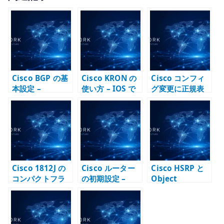
it
te
r
Cisco BGP の基
Cisco KRON の
Cisco コンフィ
本設定 –
使い方 – IOS で
グ変更に正規表
neighbor /
定期コマンドを
現を使う – 既存
network / AS
実行する基本と
設定から投入用
番号と経路広告
注意点
コンフィグを作
を確認する
る
Cisco 1812J の
Cisco ルーター
Cisco HSRP と
コンパクトフラ
の初期設定 –
Object
ッシュ交換 – IOS
SSH、enable
Tracking – デフ
イメージと起動
secret、VTY を
ォルトゲートウ
メディアを扱う
最初に整える
ェイ冗長化で上
流障害を反映す