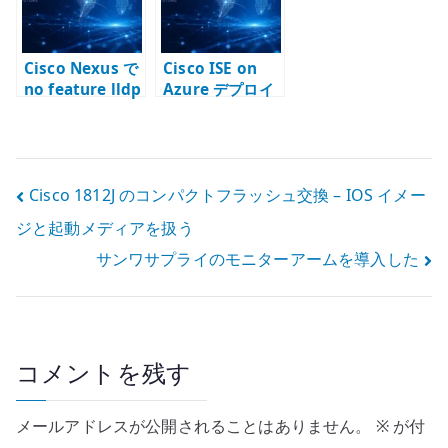
る
Cisco Nexus で
Cisco ISE on
no feature lldp
Azure デプロイ
が再起動後に戻
後の確認 –
る理由 – LLDP
SSH、起動状態、
無効化と設定永
管理 UI を見る
続化
投
Cisco 1812J のコンパクトフラッシュ交換 – IOS イメー
ジと起動メディアを扱う
稿
サンワサプライのモニターアームを導入した
ナ
ビ
ゲ
コメントを残す
ー
メールアドレスが公開されることはありません。
※
が付
シ