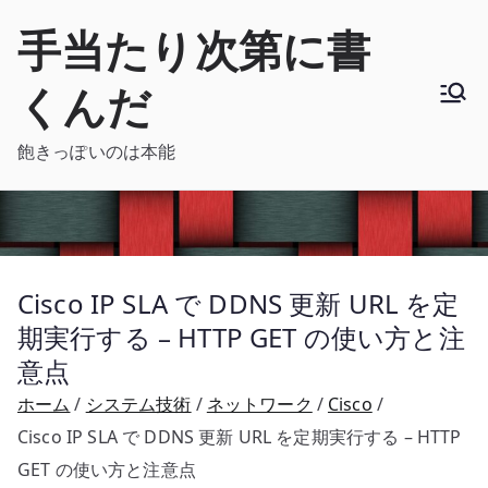
内
手当たり次第に書
容
を
くんだ
ス
キ
飽きっぽいのは本能
ッ
プ
Cisco IP SLA で DDNS 更新 URL を定
期実行する – HTTP GET の使い方と注
意点
ホーム
システム技術
ネットワーク
Cisco
Cisco IP SLA で DDNS 更新 URL を定期実行する – HTTP
GET の使い方と注意点