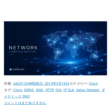
作者:
si62512548
投稿日:
2015年5月16日
カテゴリー:
Cisco
タグ:
Cisco
,
DDNS
,
DNS
,
HTTP
,
IOS
,
IP SLA
,
Value Domain
,
ダ
イナミック DNS
Cisco
コメントはまだありません
IP