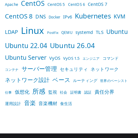
CentOS
CentOS 7
CentOS 5
Apache
CentOS 6
Kubernetes
CentOS 8
KVM
DNS
IPv6
Docker
Linux
Ubuntu
LDAP
TLS
systemd
QEMU
Postfix
Ubuntu 26.04
Ubuntu 22.04
Ubuntu Server
VyOS
VyOS 1.5
コマンド
エンジニア
サーバー管理
セキュリティ
ネットワーク
コンテナ
ベース
ネットワーク設計
ルーティング
世界のベーシスト
所感
仮想化
責任分界
監視
社会
証明書
認証
仕事
音楽
音楽機材
運用設計
食生活