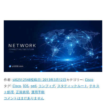
作者:
si62512548
投稿日:
2013年3月12日
カテゴリー:
Cisco
タグ:
Cisco
,
IOS
,
sed
,
コンフィグ
,
スタティックルート
,
テキス
ト処理
,
正規表現
,
運用手順
Cisco
コメントはまだありません
コ