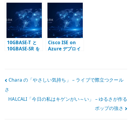
を定期実行する –
SSH、enable
Tracking – デフ
HTTP GET の使
secret、VTY を
ォルトゲートウ
い方と注意点
最初に整える
ェイ冗長化で上
流障害を反映す
る
10GBASE-T と
Cisco ISE on
10GBASE-SR を
Azure デプロイ
両方使う Cisco
後の確認 –
スイッチ選定 –
SSH、起動状態、
RJ45、SFP+、光
管理 UI を見る
モジュールを分
投
Chara の「やさしい気持ち」 – ライブで際立つクール
けて考える
さ
稿
HALCALI「今日の私はキゲンがい～い」 – ゆるさが作る
ナ
ポップの強さ
ビ
ゲ