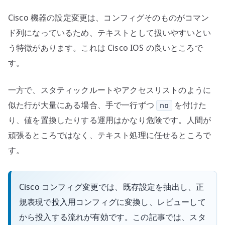
設
Cisco 機器の設定変更は、コンフィグそのものがコマン
定
か
ド列になっているため、テキストとして扱いやすいとい
ら
う特徴があります。これは Cisco IOS の良いところで
投
す。
入
用
一方で、スタティックルートやアクセスリストのように
コ
似た行が大量にある場合、手で一行ずつ
を付けた
no
ン
り、値を置換したりする運用はかなり危険です。人間が
フ
頑張るところではなく、テキスト処理に任せるところで
ィ
グ
す。
を
作
Cisco コンフィグ変更では、既存設定を抽出し、正
る
規表現で投入用コンフィグに変換し、レビューして
へ
の
から投入する流れが有効です。この記事では、スタ