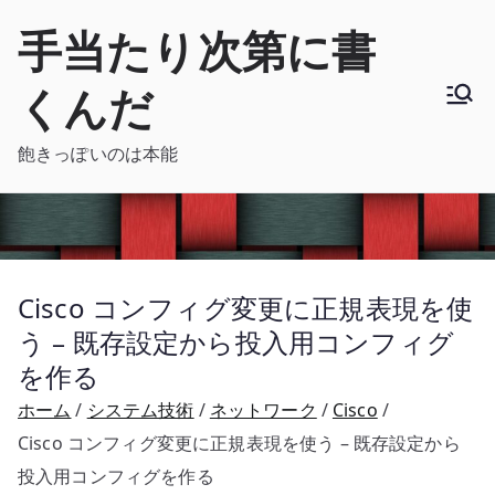
内
手当たり次第に書
容
を
くんだ
ス
キ
飽きっぽいのは本能
ッ
プ
Cisco コンフィグ変更に正規表現を使
う – 既存設定から投入用コンフィグ
を作る
ホーム
システム技術
ネットワーク
Cisco
Cisco コンフィグ変更に正規表現を使う – 既存設定から
投入用コンフィグを作る