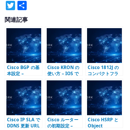
T
共
w
有
関連記事
it
te
r
Cisco BGP の基
Cisco KRON の
Cisco 1812J の
本設定 –
使い方 – IOS で
コンパクトフラ
neighbor /
定期コマンドを
ッシュ交換 – IOS
network / AS
実行する基本と
イメージと起動
番号と経路広告
注意点
メディアを扱う
を確認する
Cisco IP SLA で
Cisco ルーター
Cisco HSRP と
DDNS 更新 URL
の初期設定 –
Object