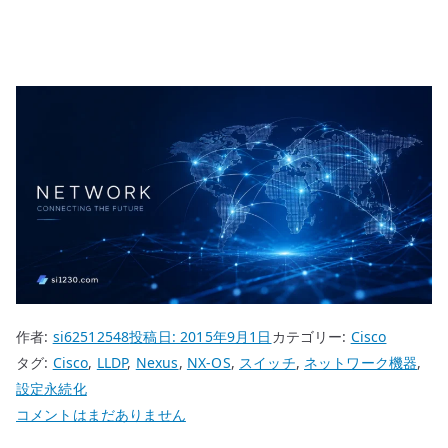
作者:
si62512548
投稿日:
2015年9月1日
カテゴリー:
Cisco
タグ:
Cisco
,
LLDP
,
Nexus
,
NX-OS
,
スイッチ
,
ネットワーク機器
,
設定永続化
Cisco
コメントはまだありません
Nexus