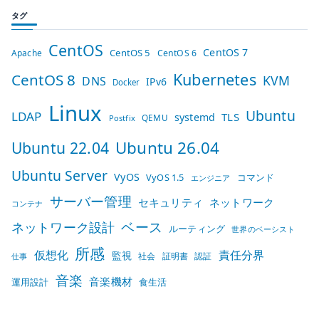
タグ
CentOS
CentOS 7
CentOS 5
Apache
CentOS 6
Kubernetes
CentOS 8
KVM
DNS
IPv6
Docker
Linux
Ubuntu
LDAP
TLS
systemd
QEMU
Postfix
Ubuntu 26.04
Ubuntu 22.04
Ubuntu Server
VyOS
VyOS 1.5
コマンド
エンジニア
サーバー管理
セキュリティ
ネットワーク
コンテナ
ベース
ネットワーク設計
ルーティング
世界のベーシスト
所感
仮想化
責任分界
監視
社会
証明書
認証
仕事
音楽
音楽機材
運用設計
食生活