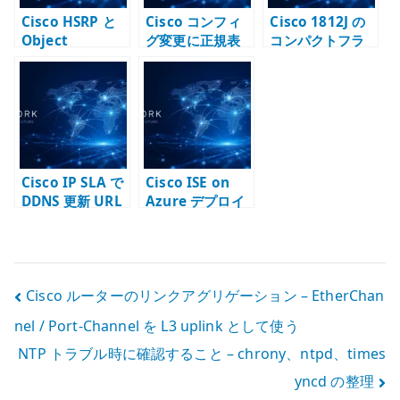
Cisco HSRP と
Cisco コンフィ
Cisco 1812J の
Object
グ変更に正規表
コンパクトフラ
Tracking – デフ
現を使う – 既存
ッシュ交換 – IOS
ォルトゲートウ
設定から投入用
イメージと起動
ェイ冗長化で上
コンフィグを作
メディアを扱う
流障害を反映す
る
る
Cisco IP SLA で
Cisco ISE on
DDNS 更新 URL
Azure デプロイ
を定期実行する –
後の確認 –
HTTP GET の使
SSH、起動状態、
い方と注意点
管理 UI を見る
投
Cisco ルーターのリンクアグリゲーション – EtherChan
nel / Port-Channel を L3 uplink として使う
稿
NTP トラブル時に確認すること – chrony、ntpd、times
ナ
yncd の整理