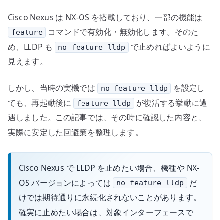
効
Cisco Nexus は NX-OS を搭載しており、一部の機能は
化
と
コマンドで有効化・無効化します。そのた
feature
設
め、LLDP も
で止めればよいように
no feature lldp
定
見えます。
永
続
しかし、当時の実機では
を設定し
no feature lldp
化
ても、再起動後に
が復活する挙動に遭
feature lldp
へ
遇しました。この記事では、その時に確認した内容と、
の
実際に安定した回避策を整理します。
Cisco Nexus で LLDP を止めたい場合、機種や NX-
OS バージョンによっては
だ
no feature lldp
けでは期待通りに永続化されないことがあります。
確実に止めたい場合は、対象インターフェースで