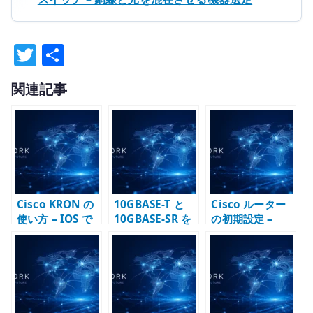
T
共
w
有
関連記事
it
te
r
Cisco KRON の
10GBASE-T と
Cisco ルーター
使い方 – IOS で
10GBASE-SR を
の初期設定 –
定期コマンドを
両方使う Cisco
SSH、enable
実行する基本と
スイッチ選定 –
secret、VTY を
注意点
RJ45、SFP+、光
最初に整える
モジュールを分
けて考える