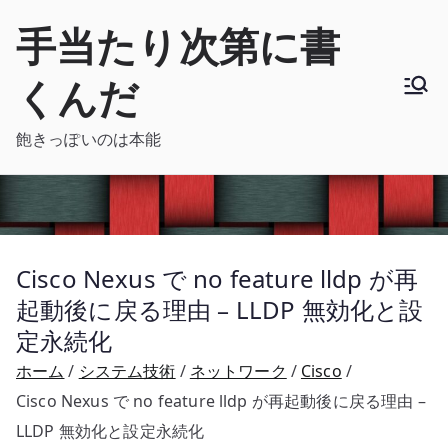
内
手当たり次第に書
容
を
くんだ
ス
キ
飽きっぽいのは本能
ッ
プ
Cisco Nexus で no feature lldp が再
起動後に戻る理由 – LLDP 無効化と設
定永続化
ホーム
システム技術
ネットワーク
Cisco
Cisco Nexus で no feature lldp が再起動後に戻る理由 –
LLDP 無効化と設定永続化