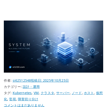
作者:
si62512548
投稿日:
2025年10月25日
カテゴリー:
設計・運用
タグ:
Kubernetes
,
VM
,
クラスタ
,
サーバー
,
ノード
,
ホスト
,
仮想
化
,
監視
,
障害切り分け
ホ
コメントはまだありません