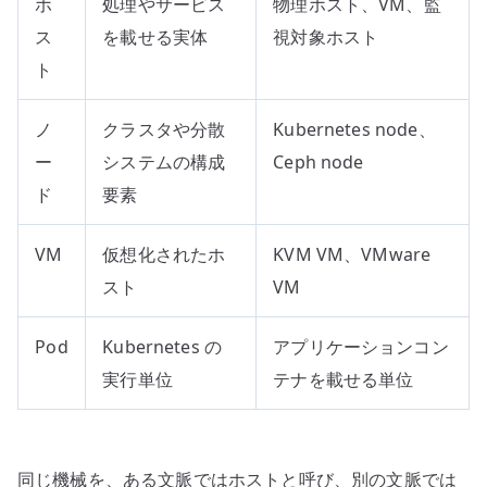
ホ
処理やサービス
物理ホスト、VM、監
ス
を載せる実体
視対象ホスト
ト
ノ
クラスタや分散
Kubernetes node、
ー
システムの構成
Ceph node
ド
要素
VM
仮想化されたホ
KVM VM、VMware
スト
VM
Pod
Kubernetes の
アプリケーションコン
実行単位
テナを載せる単位
同じ機械を、ある文脈ではホストと呼び、別の文脈では