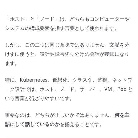
主
語
「ホスト」と「ノード」は、どちらもコンピューターや
を
分
システムの構成要素を指す言葉として使われます。
け
て
しかし、この二つは同じ意味ではありません。文脈を分
考
けずに使うと、設計や障害切り分けの会話が曖昧になり
え
ます。
る
へ
特に、Kubernetes、仮想化、クラスタ、監視、ネットワ
の
ーク設計では、ホスト、ノード、サーバー、VM、Pod と
いう言葉が混ざりやすいです。
重要なのは、どちらが正しいかではありません。
何を主
語にして話しているのか
を揃えることです。