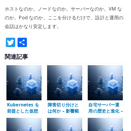
ホストなのか。ノードなのか。サーバーなのか。VM な
のか。Pod なのか。ここを分けるだけで、設計と運用の
会話はかなり安定します。
T
共
w
有
関連記事
it
te
r
Kubernetes を
障害切り分けと
自宅サーバー運
前提とした仮想
は何か – 影響範
用の歴史と進化 –
化アーキテクチ
囲から構造を読
Red Hat Linux
ャ – VM とコン
む
からマイクロデ
テナの責務を分
ータセンターま