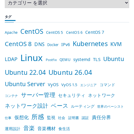
タグ
CentOS
CentOS 7
CentOS 5
Apache
CentOS 6
Kubernetes
CentOS 8
KVM
DNS
IPv6
Docker
Linux
Ubuntu
LDAP
TLS
systemd
QEMU
Postfix
Ubuntu 26.04
Ubuntu 22.04
Ubuntu Server
VyOS
VyOS 1.5
コマンド
エンジニア
サーバー管理
セキュリティ
ネットワーク
コンテナ
ベース
ネットワーク設計
ルーティング
世界のベーシスト
所感
仮想化
責任分界
監視
社会
証明書
認証
仕事
音楽
音楽機材
運用設計
食生活