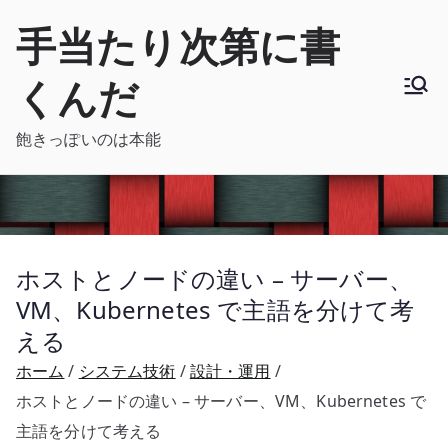
内
手当たり次第に書
容
を
くんだ
ス
キ
飽きっぽいのは本能
ッ
プ
ホストとノードの違い – サーバー、
VM、Kubernetes で主語を分けて考
える
ホーム
システム技術
設計・運用
ホストとノードの違い – サーバー、VM、Kubernetes で
主語を分けて考える