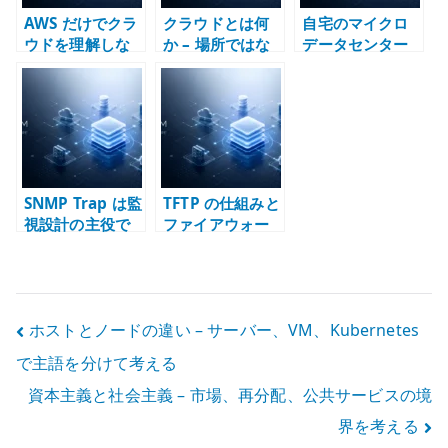
AWS だけでクラ
クラウドとは何
自宅のマイクロ
ウドを理解しな
か – 場所ではな
データセンター
い – パブリック
く運用モデルと
とは何か –
クラウドと運用
責任分界で考え
Home Lab をイ
モデルを分けて
る
ンフラ設計の実
考える
験場にする
SNMP Trap は監
TFTP の仕組みと
視設計の主役で
ファイアウォー
はない –
ル設計 – UDP、
Polling、状態監
動的ポート、
視、イベント通
PXE Boot を分
知を分けて考え
けて考える
投
ホストとノードの違い – サーバー、VM、Kubernetes
る
で主語を分けて考える
稿
資本主義と社会主義 – 市場、再分配、公共サービスの境
ナ
界を考える