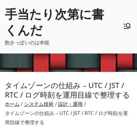
内
手当たり次第に書
容
を
くんだ
ス
キ
飽きっぽいのは本能
ッ
プ
タイムゾーンの仕組み – UTC / JST /
RTC / ログ時刻を運用目線で整理する
ホーム
システム技術
設計・運用
タイムゾーンの仕組み – UTC / JST / RTC / ログ時刻を運
用目線で整理する