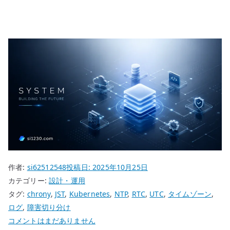
作者:
si62512548
投稿日:
2025年10月25日
カテゴリー:
設計・運用
タグ:
chrony
,
JST
,
Kubernetes
,
NTP
,
RTC
,
UTC
,
タイムゾーン
,
ログ
,
障害切り分け
タ
コメントはまだありません