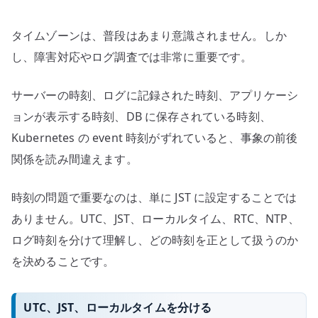
グ
時
タイムゾーンは、普段はあまり意識されません。しか
刻
を
し、障害対応やログ調査では非常に重要です。
運
用
サーバーの時刻、ログに記録された時刻、アプリケーシ
目
ョンが表示する時刻、DB に保存されている時刻、
線
Kubernetes の event 時刻がずれていると、事象の前後
で
関係を読み間違えます。
整
理
時刻の問題で重要なのは、単に JST に設定することでは
す
ありません。UTC、JST、ローカルタイム、RTC、NTP、
る
ログ時刻を分けて理解し、どの時刻を正として扱うのか
へ
の
を決めることです。
UTC、JST、ローカルタイムを分ける