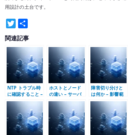
用設計の土台です。
T
共
w
有
関連記事
it
te
r
NTP トラブル時
ホストとノード
障害切り分けと
に確認すること –
の違い – サーバ
は何か – 影響範
chrony、
ー、VM、
囲から構造を読
ntpd、
Kubernetes で
む
timesyncd の整
主語を分けて考
理
える