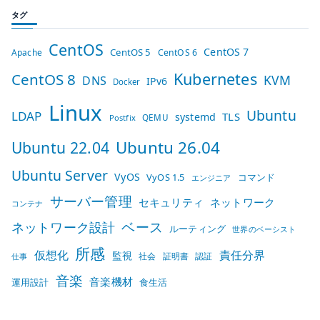
タグ
CentOS
CentOS 7
CentOS 5
Apache
CentOS 6
Kubernetes
CentOS 8
KVM
DNS
IPv6
Docker
Linux
Ubuntu
LDAP
TLS
systemd
QEMU
Postfix
Ubuntu 26.04
Ubuntu 22.04
Ubuntu Server
VyOS
VyOS 1.5
コマンド
エンジニア
サーバー管理
セキュリティ
ネットワーク
コンテナ
ベース
ネットワーク設計
ルーティング
世界のベーシスト
所感
仮想化
責任分界
監視
社会
証明書
認証
仕事
音楽
音楽機材
運用設計
食生活