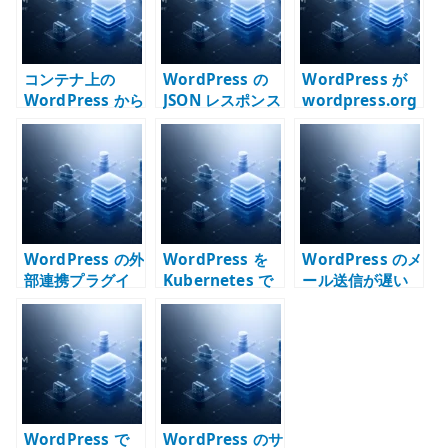
コンテナ上の
WordPress の
WordPress が
WordPress から
JSON レスポンス
wordpress.org
メールが送信で
エラーを切り分
に接続できない
きない原因 –
ける – REST API
時の切り分け –
SMTP /
/ WAF / PHP /
DNS / Proxy /
sendmail /
パーマリンクを
Firewall /
Postfix を切り
見る
Kubernetes を
分ける
確認する
WordPress の外
WordPress を
WordPress のメ
部連携プラグイ
Kubernetes で
ール送信が遅い
ンが重い原因 –
運用する構成 –
原因 – sendmail
投稿時の同期処
コンテナ、永続
/ Postfix / DNS
理を見直す
化、DB、メー
の待ち時間を切
ル、外部公開を
り分ける
分けて考える
WordPress で
WordPress のサ