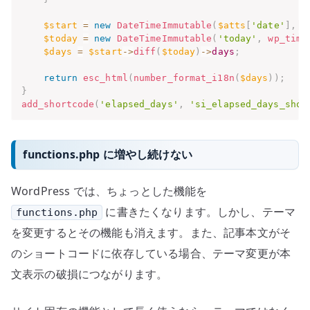
$start
=
new
DateTimeImmutable
(
$atts
[
'date'
]
,
w
$today
=
new
DateTimeImmutable
(
'today'
,
wp_time
$days
=
$start
->
diff
(
$today
)
->
days
;
return
esc_html
(
number_format_i18n
(
$days
)
)
;
}
add_shortcode
(
'elapsed_days'
,
'si_elapsed_days_shor
functions.php に増やし続けない
WordPress では、ちょっとした機能を
に書きたくなります。しかし、テーマ
functions.php
を変更するとその機能も消えます。また、記事本文がそ
のショートコードに依存している場合、テーマ変更が本
文表示の破損につながります。