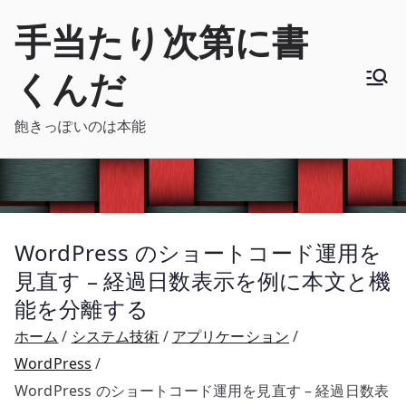
内
手当たり次第に書
容
を
くんだ
ス
キ
飽きっぽいのは本能
ッ
プ
WordPress のショートコード運用を
見直す – 経過日数表示を例に本文と機
能を分離する
ホーム
システム技術
アプリケーション
WordPress
WordPress のショートコード運用を見直す – 経過日数表