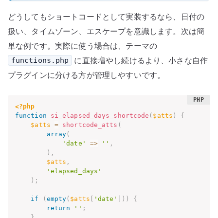
どうしてもショートコードとして実装するなら、日付の
扱い、タイムゾーン、エスケープを意識します。次は簡
単な例です。実際に使う場合は、テーマの
に直接増やし続けるより、小さな自作
functions.php
プラグインに分ける方が管理しやすいです。
<?php
function
si_elapsed_days_shortcode
(
$atts
)
{
$atts
=
shortcode_atts
(
array
(
'date'
=>
''
,
)
,
$atts
,
'elapsed_days'
)
;
if
(
empty
(
$atts
[
'date'
]
)
)
{
return
''
;
}