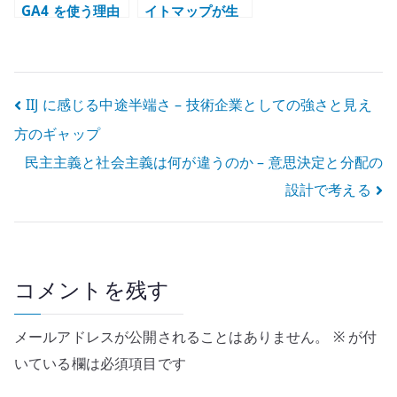
GA4 を使う理由
イトマップが生
– アクセス解析を
成されない原因 –
記事改善に活か
パーマリンクと
す
URL 設計を確認
する
投
IIJ に感じる中途半端さ – 技術企業としての強さと見え
方のギャップ
稿
民主主義と社会主義は何が違うのか – 意思決定と分配の
ナ
設計で考える
ビ
ゲ
ー
コメントを残す
シ
メールアドレスが公開されることはありません。
※
が付
ョ
いている欄は必須項目です