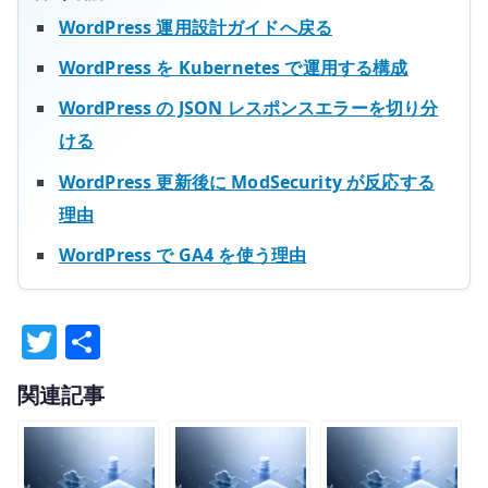
WordPress 運用設計ガイドへ戻る
WordPress を Kubernetes で運用する構成
WordPress の JSON レスポンスエラーを切り分
ける
WordPress 更新後に ModSecurity が反応する
理由
WordPress で GA4 を使う理由
T
共
w
有
関連記事
it
te
r