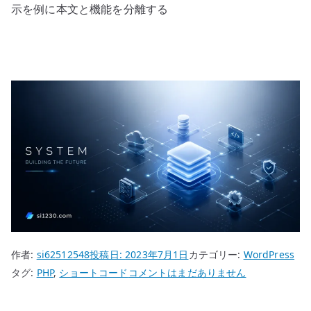
示を例に本文と機能を分離する
作者:
si62512548
投稿日:
2023年7月1日
カテゴリー:
WordPress
WordPress
タグ:
PHP
,
ショートコード
コメントはまだありません
の
シ