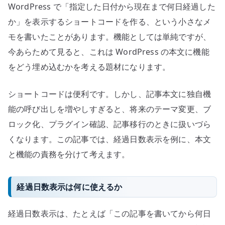
WordPress で「指定した日付から現在まで何日経過した
表
か」を表示するショートコードを作る、という小さなメ
示
を
モを書いたことがあります。機能としては単純ですが、
例
今あらためて見ると、これは WordPress の本文に機能
に
をどう埋め込むかを考える題材になります。
本
文
ショートコードは便利です。しかし、記事本文に独自機
と
能の呼び出しを増やしすぎると、将来のテーマ変更、ブ
機
ロック化、プラグイン確認、記事移行のときに扱いづら
能
くなります。この記事では、経過日数表示を例に、本文
を
分
と機能の責務を分けて考えます。
離
す
経過日数表示は何に使えるか
る
へ
経過日数表示は、たとえば「この記事を書いてから何日
の