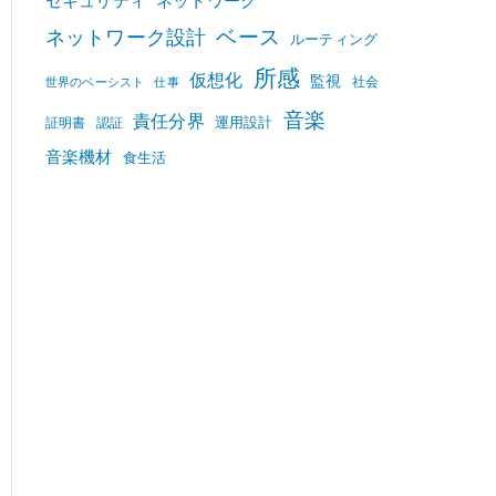
セキュリティ
ネットワーク
ベース
ネットワーク設計
ルーティング
所感
仮想化
監視
社会
世界のベーシスト
仕事
音楽
責任分界
運用設計
証明書
認証
音楽機材
食生活