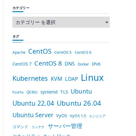
カテゴリー
タグ
CentOS
CentOS 5
Apache
CentOS 6
CentOS 8
DNS
CentOS 7
IPv6
Docker
Linux
Kubernetes
KVM
LDAP
Ubuntu
TLS
systemd
QEMU
Postfix
Ubuntu 26.04
Ubuntu 22.04
Ubuntu Server
VyOS
VyOS 1.5
エンジニア
サーバー管理
コマンド
コンテナ