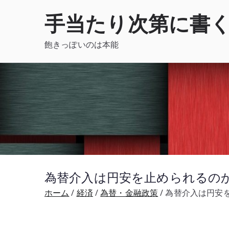
内
手当たり次第に書
容
を
飽きっぽいのは本能
ス
キ
ッ
プ
為替介入は円安を止められるのか –
ホーム
経済
為替・金融政策
為替介入は円安を止