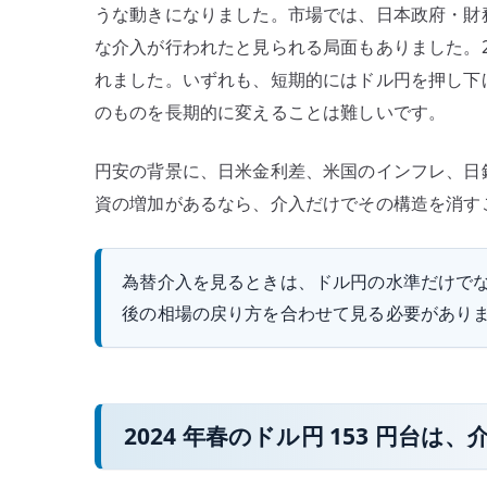
うな動きになりました。市場では、日本政府・財
–
な介入が行われたと見られる局面もありました。2
2024
れました。いずれも、短期的にはドル円を押し下
年
春
のものを長期的に変えることは難しいです。
の
ド
円安の背景に、日米金利差、米国のインフレ、日
ル
資の増加があるなら、介入だけでその構造を消す
円
153
為替介入を見るときは、ドル円の水準だけでなく
円
台
後の相場の戻り方を合わせて見る必要があり
か
ら
考
え
2024 年春のドル円 153 円台
る
へ