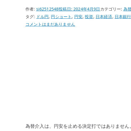
作者:
si62512548
投稿日:
2024年4月9日
カテゴリー:
為
タグ:
ドル円
,
円ショート
,
円安
,
投資
,
日本経済
,
日本銀
為
コメントはまだありません
替
介
入
は
円
安
を
止
め
ら
れ
る
の
為替介入は、円安を止める決定打ではありません。2
か