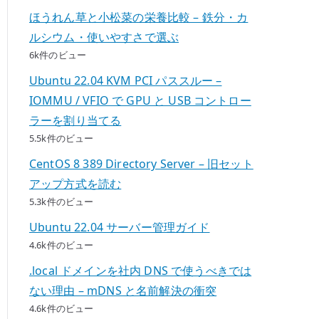
ほうれん草と小松菜の栄養比較 – 鉄分・カ
ルシウム・使いやすさで選ぶ
6k件のビュー
Ubuntu 22.04 KVM PCI パススルー –
IOMMU / VFIO で GPU と USB コントロー
ラーを割り当てる
5.5k件のビュー
CentOS 8 389 Directory Server – 旧セット
アップ方式を読む
5.3k件のビュー
Ubuntu 22.04 サーバー管理ガイド
4.6k件のビュー
.local ドメインを社内 DNS で使うべきでは
ない理由 – mDNS と名前解決の衝突
4.6k件のビュー