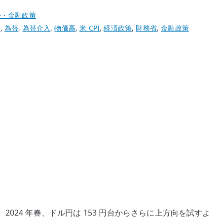
替・金融政策
行
,
為替
,
為替介入
,
物価高
,
米 CPI
,
経済政策
,
財務省
,
金融政策
024 年春、ドル円は 153 円台からさらに上方向を試すよ