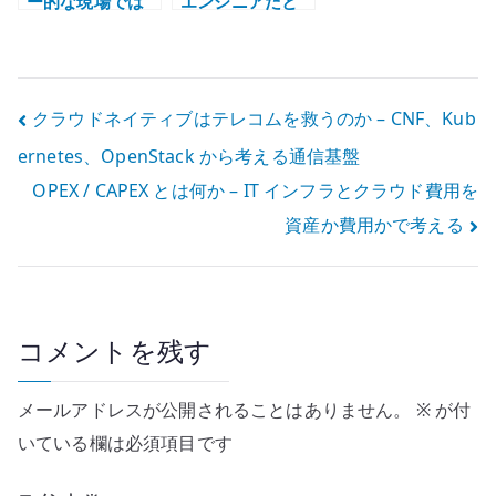
ー的な現場では
エンジニアだと
エンジニア経験
思う企業は非 IT
を積みにくい
企業 – 技術職の
理解不足を見抜
く
投
クラウドネイティブはテレコムを救うのか – CNF、Kub
ernetes、OpenStack から考える通信基盤
稿
OPEX / CAPEX とは何か – IT インフラとクラウド費用を
ナ
資産か費用かで考える
ビ
ゲ
ー
コメントを残す
シ
メールアドレスが公開されることはありません。
※
が付
ョ
いている欄は必須項目です
ン