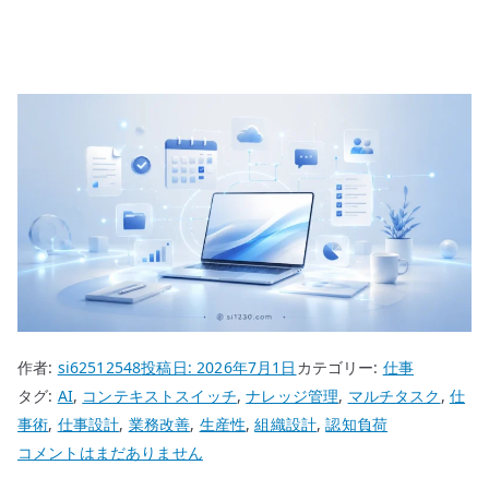
作者:
si62512548
投稿日:
2026年7月1日
カテゴリー:
仕事
タグ:
AI
,
コンテキストスイッチ
,
ナレッジ管理
,
マルチタスク
,
仕
事術
,
仕事設計
,
業務改善
,
生産性
,
組織設計
,
認知負荷
マ
コメントはまだありません
ル