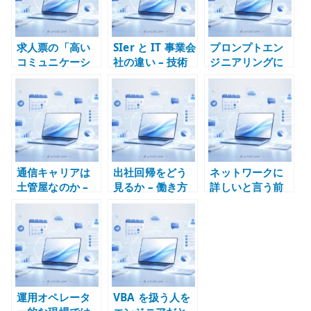
求人票の「高い
SIer と IT 事業会
プロンプトエン
コミュニケーシ
社の違い – 技術
ジニアリングに
ョン能力」が危
経験を積める環
惹かれる人は非
険な理由 – 要件
境はどちらか
エンジニア層な
定義できない組
のか – AI 活用と
織を見抜く
構造化能力の違
い
通信キャリアは
出社回帰をどう
ネットワークに
土管屋なのか –
見るか – 働き方
詳しいと言う前
ネットワーク事
を場所ではなく
にルーティング
業者に求められ
成果と設計で考
テーブルを読め
る技術責任
える
るか
運用オペレータ
VBA を扱う人を