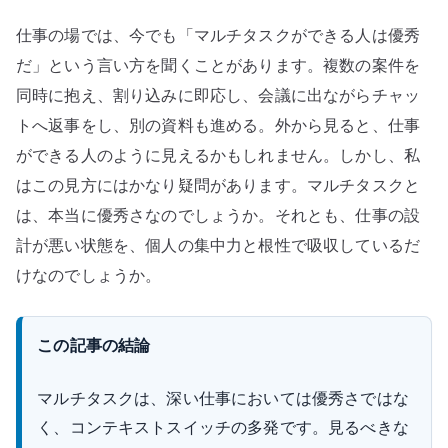
と
仕事の場では、今でも「マルチタスクができる人は優秀
コ
ン
だ」という言い方を聞くことがあります。複数の案件を
テ
同時に抱え、割り込みに即応し、会議に出ながらチャッ
キ
トへ返事をし、別の資料も進める。外から見ると、仕事
ス
ができる人のように見えるかもしれません。しかし、私
ト
はこの見方にはかなり疑問があります。マルチタスクと
ス
は、本当に優秀さなのでしょうか。それとも、仕事の設
イ
計が悪い状態を、個人の集中力と根性で吸収しているだ
ッ
チ
けなのでしょうか。
で
考
この記事の結論
え
る
マルチタスクは、深い仕事においては優秀さではな
へ
く、コンテキストスイッチの多発です。見るべきな
の