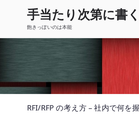
内
手当たり次第に書
容
を
飽きっぽいのは本能
ス
キ
ッ
プ
RFI/RFP の考え方 – 社内で