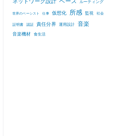
ベース
ネットワーク設計
ルーティング
所感
仮想化
監視
社会
世界のベーシスト
仕事
音楽
責任分界
運用設計
証明書
認証
音楽機材
食生活