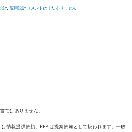
事
RFI/RFP
設計
,
運用設計
コメントはまだありません
の
考
え
方
–
社
内
で
何
を
握
り、
外
の文書ではありません。
部
に
 は情報提供依頼、RFP は提案依頼として扱われます。一般
何