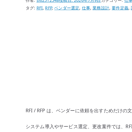
作者:
si62512548
投稿日:
2026年7月9日
カテゴリー:
仕
タグ:
RFI
,
RFP
,
ベンダー選定
,
仕事
,
業務設計
,
要件定義
,
RFI / RFP は、ベンダーに依頼を出すためだけ
システム導入やサービス選定、更改案件では、RFI