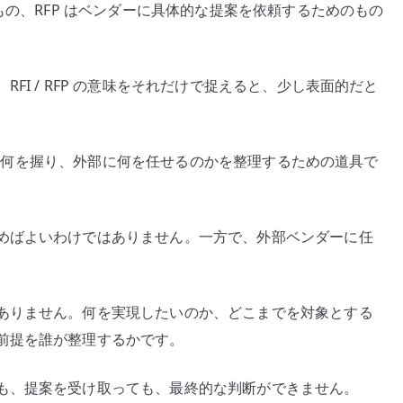
もの、RFP はベンダーに具体的な提案を依頼するためのもの
を
任
せ
FI / RFP の意味をそれだけで捉えると、少し表面的だと
る
か
へ
の
、社内で何を握り、外部に何を任せるのかを整理するための道具で
めばよいわけではありません。一方で、外部ベンダーに任
ありません。何を実現したいのか、どこまでを対象とする
前提を誰が整理するかです。
も、提案を受け取っても、最終的な判断ができません。