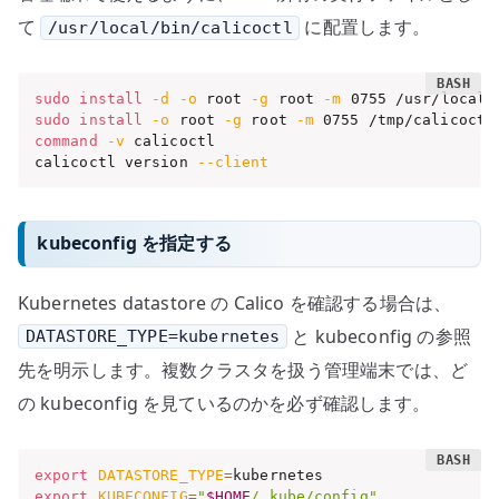
て
に配置します。
/usr/local/bin/calicoctl
sudo
install
-d
-o
 root 
-g
 root 
-m
sudo
install
-o
 root 
-g
 root 
-m
command
-v
 calicoctl

calicoctl version 
--client
kubeconfig を指定する
Kubernetes datastore の Calico を確認する場合は、
と kubeconfig の参照
DATASTORE_TYPE=kubernetes
先を明示します。複数クラスタを扱う管理端末では、ど
の kubeconfig を見ているのかを必ず確認します。
export
DATASTORE_TYPE
=
export
KUBECONFIG
=
"
$HOME
/.kube/config"