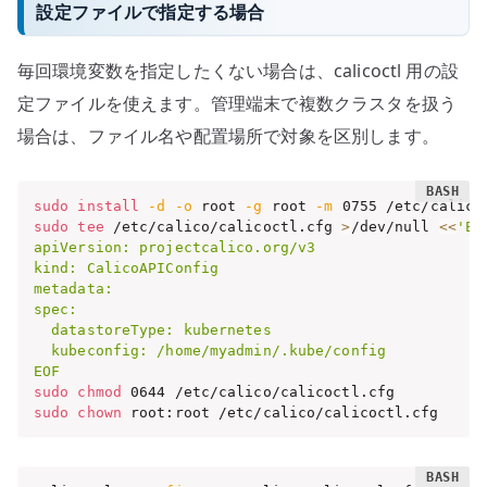
設定ファイルで指定する場合
毎回環境変数を指定したくない場合は、calicoctl 用の設
定ファイルを使えます。管理端末で複数クラスタを扱う
場合は、ファイル名や配置場所で対象を区別します。
sudo
install
-d
-o
 root 
-g
 root 
-m
sudo
tee
 /etc/calico/calicoctl.cfg 
>
/dev/null 
<<
'EOF
apiVersion: projectcalico.org/v3

kind: CalicoAPIConfig

metadata:

spec:

  datastoreType: kubernetes

  kubeconfig: /home/myadmin/.kube/config

EOF
sudo
chmod
sudo
chown
 root:root /etc/calico/calicoctl.cfg