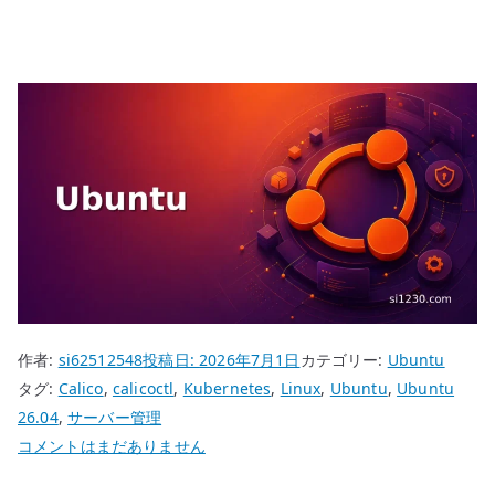
作者:
si62512548
投稿日:
2026年7月1日
カテゴリー:
Ubuntu
タグ:
Calico
,
calicoctl
,
Kubernetes
,
Linux
,
Ubuntu
,
Ubuntu
26.04
,
サーバー管理
Ubuntu
コメントはまだありません
26.04