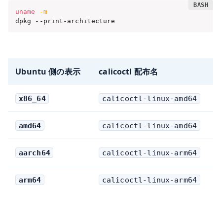
uname
-m
dpkg --print-architecture
Ubuntu 側の表示
calicoctl 配布名
x86_64
calicoctl-linux-amd64
amd64
calicoctl-linux-amd64
aarch64
calicoctl-linux-arm64
arm64
calicoctl-linux-arm64