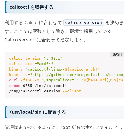
calicoctl を取得する
利用する Calico に合わせて
を決めま
calico_version
す。ここでは変数として置き、環境で採用している
Calico version に合わせて指定します。
calico_version
=
"3.32.1"
calico_arch
=
"amd64"
binary
=
"calicoctl-linux-
${calico_arch}
"
base_url
=
"https://github.com/projectcalico/calico/r
curl
-fsSL
-o
"/tmp/calicoctl"
"
${base_url}
/v
${cali
chmod
 0755 /tmp/calicoctl

/tmp/calicoctl version 
--client
/usr/local/bin に配置する
管理端末で使えるように、root 所有の実行ファイルとし