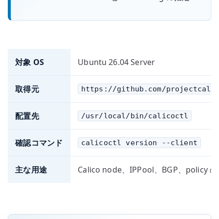
対象 OS
Ubuntu 26.04 Server
取得元
https://github.com/projectcali
配置先
/usr/local/bin/calicoctl
確認コマンド
calicoctl version --client
主な用途
Calico node、IPPool、BGP、policy