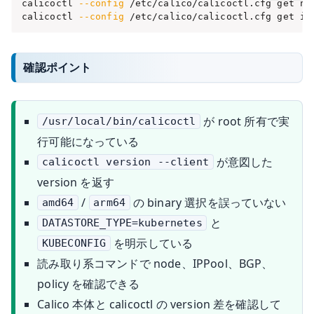
calicoctl 
--config
 /etc/calico/calicoctl.cfg get nod
calicoctl 
--config
 /etc/calico/calicoctl.cfg get ip
確認ポイント
が root 所有で実
/usr/local/bin/calicoctl
行可能になっている
が意図した
calicoctl version --client
version を返す
/
の binary 選択を誤っていない
amd64
arm64
と
DATASTORE_TYPE=kubernetes
を明示している
KUBECONFIG
読み取り系コマンドで node、IPPool、BGP、
policy を確認できる
Calico 本体と calicoctl の version 差を確認して