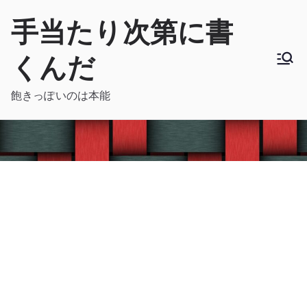
内
手当たり次第に書
容
を
くんだ
ス
キ
飽きっぽいのは本能
ッ
プ