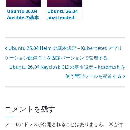
Ubuntu 26.04
Ubuntu 26.04
Ansible の基本
unattended-
設定 – 構成管理
upgrades の基
を実行する環境
本設定 – セキュ
を作る
リティ更新を自
動適用する
投
Ubuntu 26.04 Helm の基本設定 – Kubernetes アプリ
ケーション配備 CLI を固定バージョンで管理する
稿
Ubuntu 26.04 Keycloak CLI の基本設定 – kcadm.sh を
ナ
使う管理ツールを配置する
ビ
ゲ
ー
コメントを残す
シ
メールアドレスが公開されることはありません。
※
が付