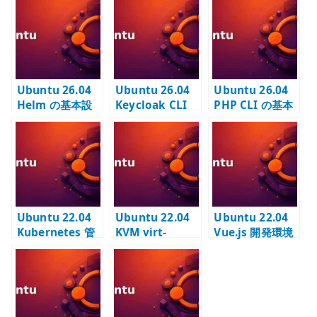
te
r
Ubuntu 26.04
Ubuntu 26.04
Ubuntu 26.04
Helm の基本設
Keycloak CLI
PHP CLI の基本
定 –
の基本設定 –
設定 – 管理コマ
Kubernetes ア
kcadm.sh を使
ンドと拡張モジ
プリケーション
う管理ツールを
ュールを確認す
配備 CLI を固定
配置する
る
バージョンで管
理する
Ubuntu 22.04
Ubuntu 22.04
Ubuntu 22.04
Kubernetes 管
KVM virt-
Vue.js 開発環境
理ツールのイン
install – CLI で
– npm / Vue
ストール –
仮想マシンを作
CLI / Vite の基
kubectl / Helm
成する
本
/ calicoctl の使
い分け